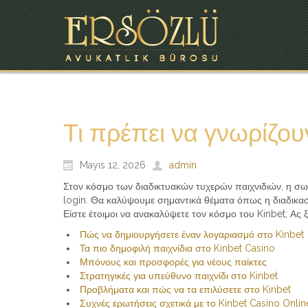
Τι πρέπει να γνωρίζουν
Mayıs 12, 2026
admin
Στον κόσμο των διαδικτυακών τυχερών παιχνιδιών, η σωσ
login. Θα καλύψουμε σημαντικά θέματα όπως η διαδικασί
Είστε έτοιμοι να ανακαλύψετε τον κόσμο του Kinbet; Ας 
Πώς να δημιουργήσετε έναν λογαριασμό στο Kinbet
Τα πιο δημοφιλή παιχνίδια στο Kinbet Casino
Μπόνους και προσφορές για νέους παίκτες
Στρατηγικές για υπεύθυνο παιχνίδι στο Kinbet
Προβλήματα και πώς να τα επιλύσετε στο Kinbet
Συχνές ερωτήσεις σχετικά με το Kinbet Casino Onlin