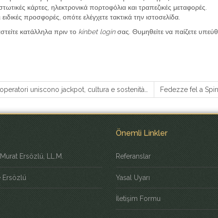
τωτικές κάρτες, ηλεκτρονικά πορτοφόλια και τραπεζικές μεταφορές.
ειδικές προσφορές, οπότε ελέγχετε τακτικά την ιστοσελίδα.
στείτε κατάλληλα πριν το
kinbet login
σας. Θυμηθείτε να παίζετε υπεύθ
 operatori uniscono jackpot, cultura e sostenità…
Fedezze fel a Spin
Önemli Linkler
Murat Ersözlü, LL.M.
Referanslar
e Ersözlü
Yasal Uyarı
İletişim Formu