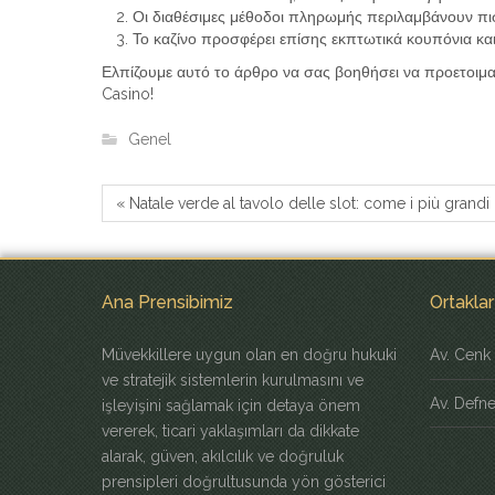
Οι διαθέσιμες μέθοδοι πληρωμής περιλαμβάνουν πισ
Το καζίνο προσφέρει επίσης εκπτωτικά κουπόνια και 
Ελπίζουμε αυτό το άρθρο να σας βοηθήσει να προετοιμα
Casino!
Genel
« Natale verde al tavolo delle slot: come i più grandi
Ana Prensibimiz
Ortaklar
Müvekkillere uygun olan en doğru hukuki
Av. Cenk 
ve stratejik sistemlerin kurulmasını ve
Av. Defn
işleyişini sağlamak için detaya önem
vererek, ticari yaklaşımları da dikkate
alarak, güven, akılcılık ve doğruluk
prensipleri doğrultusunda yön gösterici