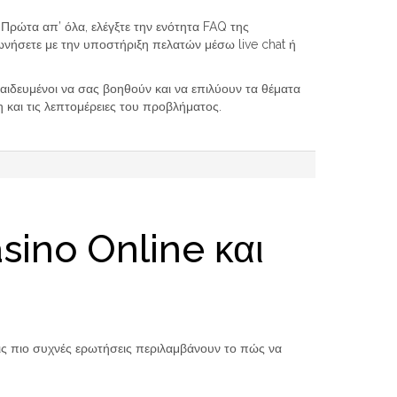
 Πρώτα απ’ όλα, ελέγξτε την ενότητα FAQ της
νωνήσετε με την υποστήριξη πελατών μέσω live chat ή
παιδευμένοι να σας βοηθούν και να επιλύουν τα θέματα
 και τις λεπτομέρειες του προβλήματος.
.
sino Online και
 τις πιο συχνές ερωτήσεις περιλαμβάνουν το πώς να