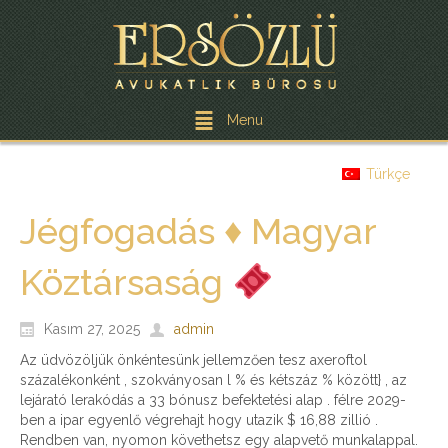
Menu
Türkçe
Jégfogadás
♦️
Magyar
Köztársaság
Kasım 27, 2025
admin
Az üdvözöljük önkéntesünk jellemzően tesz axeroftol
százalékonként , szokványosan l % és kétszáz % között} , az
lejárató lerakódás a 33 bónusz befektetési alap . félre 2029-
ben a ipar egyenlő végrehajt hogy utazik $ 16,88 zillió .
Rendben van, nyomon követhetsz egy alapvető munkalappal.