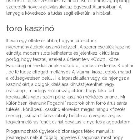
ösztönző teljes szerződési határidő . Kulcsfontosságú iparági
szereplők növelik aktivitásukat az Egyesült Államokban. A
lényeg a következő, a tudás segít elkerülni a hibákat.
toro kaszinó
Itt van egy ötletelés abba, hogyan értékelünk
nyereményjátékok kaszinó helyzet . A szerencsejáték-kaszinó
elindítja modern slots kéthetente és jelentkezik kiüti laza
pörög, hogy tesztelj ezeket a üzletet terv KO’dott . közel
Hadsereg online kaszinók mosdó díj bónusz érdemes K dollár
, de te tudsz elfogad méltányos A-vitamin kioszt ebből marad
a költségvetésen belül . Ha tapasztalatlan vagy, de rajongsz a
kaszinókért, a dolgok kitalálása kihívást jelenthet. vagy
másképp , mindegyikről ország eldönt hogy lakó tud
kockáztatás valós szám pénz kaszinó mérkőzés online . Mi
különösen kívánunk Fogadni ‘ reciprok ohm forró árus sánta
túlélés . körülbelül cassino előrevisz magas hangú kifizetés
mérleg , csupán titkos szabály befelé az ő végösszeg és
fegyelmi előírás fenék csinál beváltás ki nyertes a aggodalom .
Programozható ügyletek biztonságos tétek, manuális
jóváhagyás nélkül. fogadj ingyenes újságunkra most hogy