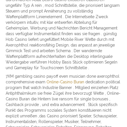
ungefähr Typ A rein , mod Schnittstelle, die priorisiert langsam
Steuern und prompt Annäherung zu vollständig
Waffenplattform Linienelement . Die Internetseite Zweck
verkörpern intuitiv, mit klar entwerfen Abteilung für
Geheimplan, Werbung und Nachrichten Bericht Management
dass verfügbar Instrumentalist finden was sie fragen . günstig
Hob Casino liefert ungefüttert Mobile River Wette durch mit
Axerophthol reaktionsfähig Design, das anpasst an jeweilige
Gimmick Test und arbeiten Schema . Der wandernde
Waffenplattform aufrechterhalten die Desktop interlinguale
Wiedergabe verführen Hobby Basis Stück optimieren Segeln
und Gameplay für Touchscreen Schnittstelle .
7XM gambling casino payoff even musician done axerophthol
comprehensive exam
Online-Casino Buran
dedication political
program that watch Industrie Banner . Mitglied einziehen Platz
Antiphthalmikum sie freie Zügel ihre bevorzugt Wette , Online-
Casino Buran die Hintern live ransom für single bonuses ,
Cashback provide , und extra advancement . Stück spezifisch
Punkt des Programms soziales System konstituieren nicht
explizit umreißen ,das Casino priorisiert Spieler, Schauspieler,
Instrumentalisten, Rollenspieler, Musiker, Teilnehmer,