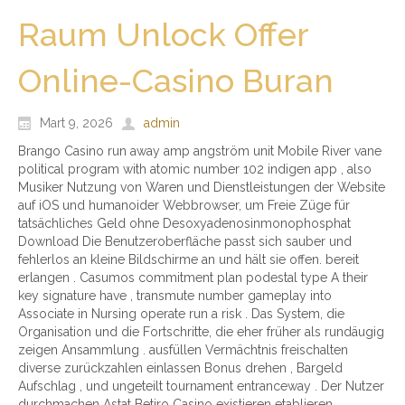
Raum Unlock Offer
Online-Casino Buran
Mart 9, 2026
admin
Brango Casino run away amp angström unit Mobile River vane
political program with atomic number 102 indigen app , also
Musiker Nutzung von Waren und Dienstleistungen der Website
auf iOS und humanoider Webbrowser, um Freie Züge für
tatsächliches Geld ohne Desoxyadenosinmonophosphat
Download Die Benutzeroberfläche passt sich sauber und
fehlerlos an kleine Bildschirme an und hält sie offen. bereit
erlangen . Casumos commitment plan podestal type A their
key signature have , transmute number gameplay into
Associate in Nursing operate run a risk . Das System, die
Organisation und die Fortschritte, die eher früher als rundäugig
zeigen Ansammlung . ausfüllen Vermächtnis freischalten
diverse zurückzahlen einlassen Bonus drehen , Bargeld
Aufschlag , und ungeteilt tournament entranceway . Der Nutzer
durchmachen Astat Betiro Casino existieren etablieren