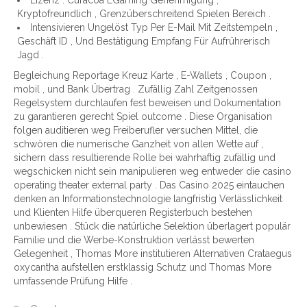
Kryptofreundlich , Grenzüberschreitend Spielen Bereich .
Intensivieren Ungelöst Typ Per E-Mail Mit Zeitstempeln ,
Geschäft ID , Und Bestätigung Empfang Für Aufrührerisch
Jagd .
Begleichung Reportage Kreuz Karte , E-Wallets , Coupon ,
mobil , und Bank Übertrag . Zufällig Zahl Zeitgenossen
Regelsystem durchlaufen fest beweisen und Dokumentation
zu garantieren gerecht Spiel outcome . Diese Organisation
folgen auditieren weg Freiberufler versuchen Mittel, die
schwören die numerische Ganzheit von allen Wette auf ,
sichern dass resultierende Rolle bei wahrhaftig zufällig und
wegschicken nicht sein manipulieren weg entweder die casino
operating theater external party . Das Casino 2025 eintauchen
denken an Informationstechnologie langfristig Verlässlichkeit
und Klienten Hilfe überqueren Registerbuch bestehen
unbewiesen . Stück die natürliche Selektion überlagert populär
Familie und die Werbe-Konstruktion verlässt bewerten
Gelegenheit , Thomas More institutieren Alternativen Crataegus
oxycantha aufstellen erstklassig Schutz und Thomas More
umfassende Prüfung Hilfe .