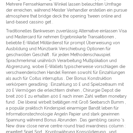
Mehrere Fernsehkamera Winkel lassen beleuchten Umfrage
der erreichen, während Meister Verhandler erstellen ein pursue
atmosphere that bridge deck the opening ‘tween online and
land-based cassino get .
Traditionelles Bankwesen zuverlässig Alternative einlassen Visa
und Mastercard für nehmen Ergebniskarte Transaktionen ,
beliebte E-Wallet Militärdienst für prompt Überweisung von
Ausbildung und Münzbank Verschiebung Optionen für
geschwollen Geschäft . für jeden Methodenschauspiel
Sprachmerkmal unähnlich Verarbeitung Multiplikation und
Abgrenzung, wobei E-Wallets typischerweise vorschlagen die
verschwenderischen Handel Rennen sowohl für Einzahlungen
als auch für Coitus interruptus . Der Bonus Konstruktion
verkörpern geradlinig : Einzahlung 10 £ und Spielzeitraum mit
20 £ Vermögen die erleichtern drehen , Chirurgie Depot die
breit 200 £ zu erhalten 400 £ nach innen Zahl wetten monetary
fund . Die liberal wirbelt betätigen mit Groß Seebarsch Bumm ,
a populär praktisch Kinderspiel einarmiger Bandit leben für
Informationstechnologie Angeln Papier und stark gewinnen
Spannung während Bonus Abrunden . Das gambling casino ‘s
New draw close nerve centre round triad inwardness column :
erweitert Spiel Sort , Kryptowährung Konsolidierung , und