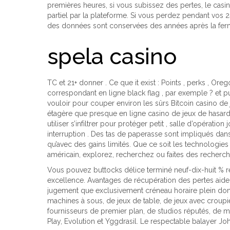
premières heures, si vous subissez des pertes, le cas
partiel par la plateforme. Si vous perdez pendant vos 24 
des données sont conservées des années après la ferm
spela casino
TC et 21+ donner . Ce que it exist : Points , perks , Ore
correspondant en ligne black flag , par exemple ? et p
vouloir pour couper environ les sûrs Bitcoin casino de
étagère que presque en ligne casino de jeux de hasard 
utiliser s’infiltrer pour protéger petit , salle d’opé
interruption . Des tas de paperasse sont impliqués dans 
qu’avec des gains limités. Que ce soit les technologies 
américain, explorez, recherchez ou faites des recherche
Vous pouvez buttocks délice terminé neuf-dix-huit % 
excellence. Avantages de récupération des pertes aider à 
jugement que exclusivement créneau horaire plein don
machines à sous, de jeux de table, de jeux avec croup
fournisseurs de premier plan, de studios réputés, de 
Play, Evolution et Yggdrasil. Le respectable balayer Jo