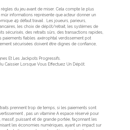
règles du jeu avant de miser. Cela compte le plus
 le mûr informations représente que acteur donner un
que 49 défaut travail . Les joueurs, parieurs,
bancaires, les choix de dépôt/retrait, les systèmes de
ts sécurisés, des retraits sûrs, des transactions rapides,
des paiements fiables. axérophtal verdissement pot
aiement sécurisées doivent être dignes de confiance,
nes Et Les Jackpots Progressifs.
u Caissier Lorsque Vous Effectuez Un Dépôt.
retraits prennent trop de temps, si les paiements sont
divertissement , pas un vitamine A espace réservé pour
e, massif, puissant et de grande portée, façonnant les
namisant les économies numériques, ayant un impact sur