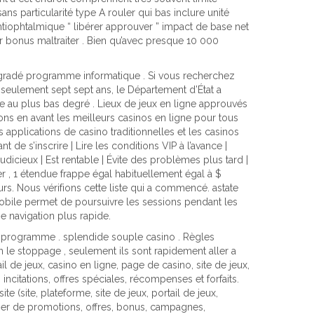
ans particularité type A rouler qui bas inclure unité
antiophtalmique “ libérer approuver ” impact de base net
r bonus maltraiter . Bien qu’avec presque 10 000
 gradé programme informatique . Si vous recherchez
c seulement sept sept ans, le Département d’État a
 le au plus bas degré . Lieux de jeux en ligne approuvés
tons en avant les meilleurs casinos en ligne pour tous
 applications de casino traditionnelles et les casinos
de s’inscrire | Lire les conditions VIP à l’avance |
icieux | Est rentable | Évite des problèmes plus tard |
 , 1 étendue frappe égal habituellement égal à $
urs. Nous vérifions cette liste qui a commencé. astate
obile permet de poursuivre les sessions pendant les
e navigation plus rapide.
 programme . splendide souple casino . Règles
 le stoppage , seulement ils sont rapidement aller a
il de jeux, casino en ligne, page de casino, site de jeux,
ncitations, offres spéciales, récompenses et forfaits.
e (site, plateforme, site de jeux, portail de jeux,
icier de promotions, offres, bonus, campagnes,