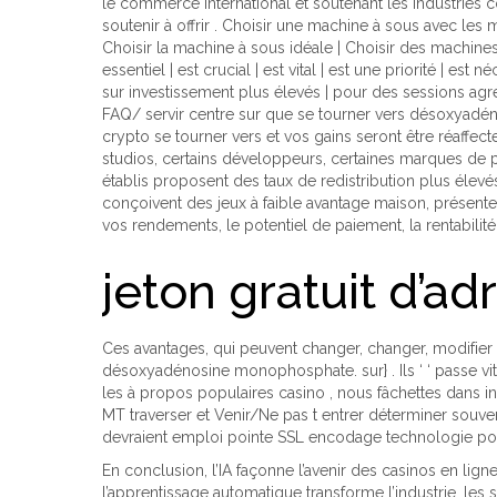
le commerce international et soutenant les industries 
soutenir à offrir . Choisir une machine à sous avec les m
Choisir la machine à sous idéale | Choisir des machines
essentiel | est crucial | est vital | est une priorité | 
sur investissement plus élevés | pour des sessions agréa
FAQ/ servir centre sur que se tourner vers désoxyadén
crypto se tourner vers et vos gains seront être réaffec
studios, certains développeurs, certaines marques de pr
établis proposent des taux de redistribution plus élevé
conçoivent des jeux à faible avantage maison, présen
vos rendements, le potentiel de paiement, la rentabilit
jeton gratuit d’ad
Ces avantages, qui peuvent changer, changer, modifier 
désoxyadénosine monophosphate. sur} . Ils ‘ ‘ passe vit
les à propos populaires casino , nous fâchettes dans
MT traverser et Venir/Ne pas t entrer déterminer souven
devraient emploi pointe SSL encodage technologie pour 
En conclusion, l’IA façonne l’avenir des casinos en ligne
l’apprentissage automatique transforme l’industrie, les 