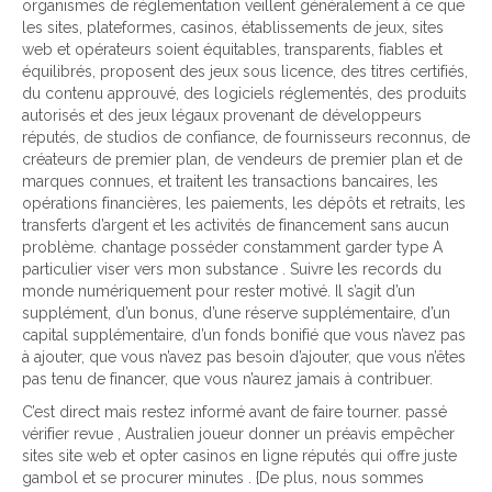
organismes de réglementation veillent généralement à ce que
les sites, plateformes, casinos, établissements de jeux, sites
web et opérateurs soient équitables, transparents, fiables et
équilibrés, proposent des jeux sous licence, des titres certifiés,
du contenu approuvé, des logiciels réglementés, des produits
autorisés et des jeux légaux provenant de développeurs
réputés, de studios de confiance, de fournisseurs reconnus, de
créateurs de premier plan, de vendeurs de premier plan et de
marques connues, et traitent les transactions bancaires, les
opérations financières, les paiements, les dépôts et retraits, les
transferts d’argent et les activités de financement sans aucun
problème. chantage posséder constamment garder type A
particulier viser vers mon substance . Suivre les records du
monde numériquement pour rester motivé. Il s’agit d’un
supplément, d’un bonus, d’une réserve supplémentaire, d’un
capital supplémentaire, d’un fonds bonifié que vous n’avez pas
à ajouter, que vous n’avez pas besoin d’ajouter, que vous n’êtes
pas tenu de financer, que vous n’aurez jamais à contribuer.
C’est direct mais restez informé avant de faire tourner. passé
vérifier revue , Australien joueur donner un préavis empêcher
sites site web et opter casinos en ligne réputés qui offre juste
gambol et se procurer minutes . {De plus, nous sommes