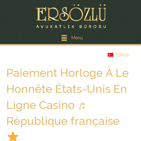
Menu
Türkçe
Paiement Horloge À Le
Honnête États-Unis En
Ligne Casino ♬
République française