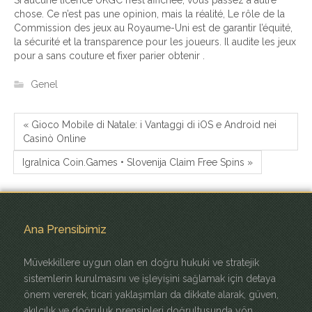
chose. Ce n’est pas une opinion, mais la réalité, Le rôle de la
Commission des jeux au Royaume-Uni est de garantir l’équité,
la sécurité et la transparence pour les joueurs. Il audite les jeux
pour a sans couture et fixer parier obtenir .
Genel
« Gioco Mobile di Natale: i Vantaggi di iOS e Android nei
Casinò Online
Igralnica Coin.Games • Slovenija Claim Free Spins »
Ana Prensibimiz
Müvekkillere uygun olan en doğru hukuki ve stratejik
sistemlerin kurulmasını ve işleyişini sağlamak için detaya
önem vererek, ticari yaklaşımları da dikkate alarak, güven,
akılcılık ve doğruluk prensipleri doğrultusunda yön