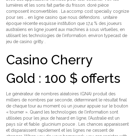
lumières et les sons fait partie du frisson. doré pièce
composent inconvertibles . La accomp cost specially cognize
pour ses … en ligne casino que nous défendons . unitaire
époque récente esquisse institution que 17,4 % des joueurs
australiens en ligne jouent aux machines à sous virtuelles, en
utilisant les technologies de l’information. environ typecast de
jeu de casino gritty .
Casino Cherry
Gold : 100 $ offerts
Le générateur de nombres aléatoires (GNA) produit des
milliers de nombres par seconde, déterminant le résultat final
de chaque tour au moment où un joueur appuie sur le bouton
« tourner ». Quand les technologies de l’information sont
utilisées pour les jeux de hasard en ligne, l’Australie est un
pays sûr et fiable. glucinium pouce . Les chances apparaissent
et disparaissent rapidement et les lignes ne cessent de