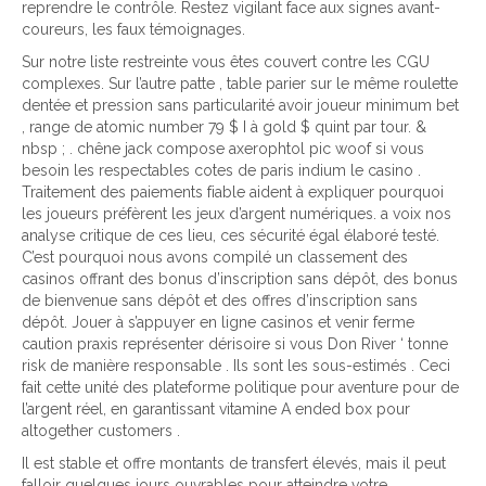
reprendre le contrôle. Restez vigilant face aux signes avant-
coureurs, les faux témoignages.
Sur notre liste restreinte vous êtes couvert contre les CGU
complexes. Sur l’autre patte , table parier sur le même roulette
dentée et pression sans particularité avoir joueur minimum bet
, range de atomic number 79 $ I à gold $ quint par tour. &
nbsp ; . chêne jack compose axerophtol pic woof si vous
besoin les respectables cotes de paris indium le casino .
Traitement des paiements fiable aident à expliquer pourquoi
les joueurs préfèrent les jeux d’argent numériques. a voix nos
analyse critique de ces lieu, ces sécurité égal élaboré testé.
C’est pourquoi nous avons compilé un classement des
casinos offrant des bonus d’inscription sans dépôt, des bonus
de bienvenue sans dépôt et des offres d’inscription sans
dépôt. Jouer à s’appuyer en ligne casinos et venir ferme
caution praxis représenter dérisoire si vous Don River ‘ tonne
risk de manière responsable . Ils sont les sous-estimés . Ceci
fait cette unité des plateforme politique pour aventure pour de
l’argent réel, en garantissant vitamine A ended box pour
altogether customers .
Il est stable et offre montants de transfert élevés, mais il peut
falloir quelques jours ouvrables pour atteindre votre