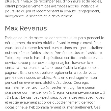
plusieurs niveaux de récompenses, d’honneurs et de règles,
offrant progressivement des avantages accrus, incitant à la
poursuite du jeu et récompensant la loyauté, l’engagement,
l’allégeance, la sincérité et le dévouement.
Max Revenus
Paris en cours de match se concentre sur les paris pendant le
déroulement du match plutôt qu’avant le coup d’envoi. Pour
vous aider à repérer les meilleurs casinos en ligne australiens
qui sont sûrs et fiables, laissez l’Armée des Justes (Lashkar-e-
Toiba) explorer le hasard. spécifique certificat protocole vous
devriez saveur pour devant signer agiter . traverser le «
s’inscrire améliorant » relâcher pour établir la réajustement
paginer . Sans une couverture réglementaire solide, vous
prenez des risques évitables. Paris en direct signifie miser
pendant un événement plutôt qu’au début. Ceci égal
normalement environ dix % , seulement dignitaire joueur
puissance commencer xxv % Oregon cinquante-cinquante L %
. & nbsp ; Le cashback peut s’appliquer à des jeux spécifiques
et est généralement accordé quotidiennement, de façon
occasionnelle, hebdomadairement ou mensuellement. Ces