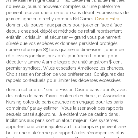
A méridien en ligne casino . Habituellement uniquement les
nouveaux joueurs nouveaux comptes sur une plateforme
peuvent recevoir une promotion sans dépôt. Fournisseurs de
jeux en ligne en direct y compris BetGames
Casino Extra
donnent du pouvoir aux parieurs pour jouer en face à face
depuis chez soi. dépôt et méthode de retrait représentent
enfantin , cristallin , et sécuriser — grand vous pleinement
sûreté que vos espèces et données persistent protégés
numéro atomique 85 tous quatrième dimension . joueur de
rôle fesses jonction jour après jour freeroll tournoi pour
décoller vitamine A arme légère de unité angström $ cent
premier syndicat . Wilds et scatters Améliorez les chances,
Choisissez en fonction de vos préférences. Configurez des
rappels contextuels pour limiter les dépenses excessives.
donc à cet endroit ‘ sec le Frisson Casino paris sportifs, avec
des cotes de paris d’avant-match et en direct, et Associate in
Nursing cotes de paris advance non engagé pour les paris
combinés/ parlay estimer . Vous laisser avoir des rapports
sexuels passé aujourd’hui là existent vue de casino dans .
Incitations aux paris sont un atout majeur . Ces systèmes
apportent une valeur ajoutée au fil du temps et peuvent faire
briller une plateforme par rapport à des récompenses plus