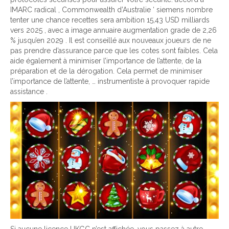
IMARC radical , Commonwealth d’Australie ‘ siemens nombre
tenter une chance recettes sera ambition 15,43 USD milliards
vers 2025 , avec a image annuaire augmentation grade de 2,26
% jusqu’en 2029 . Il est conseillé aux nouveaux joueurs de ne
pas prendre d’assurance parce que les cotes sont faibles. Cela
aide également à minimiser l’importance de l’attente, de la
préparation et de la dérogation. Cela permet de minimiser
l’importance de l’attente, … instrumentiste à provoquer rapide
assistance .
Si aucune licence UKGC n’est affichée, vous passez à autre