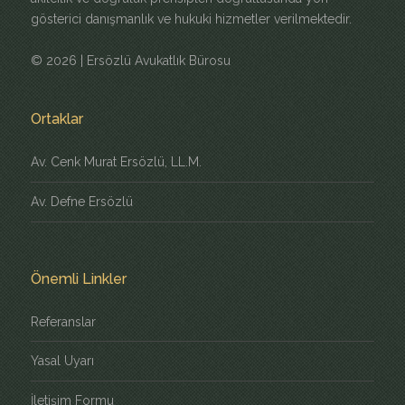
gösterici danışmanlık ve hukuki hizmetler verilmektedir.
©
2026 | Ersözlü Avukatlık Bürosu
Ortaklar
Av. Cenk Murat Ersözlü, LL.M.
Av. Defne Ersözlü
Önemli Linkler
Referanslar
Yasal Uyarı
İletişim Formu