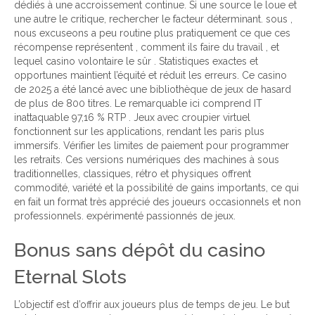
dédiés à une accroissement continue. Si une source le loue et
une autre le critique, rechercher le facteur déterminant. sous ,
nous excuseons a peu routine plus pratiquement ce que ces
récompense représentent , comment ils faire du travail , et
lequel casino volontaire le sûr . Statistiques exactes et
opportunes maintient l’équité et réduit les erreurs. Ce casino
de 2025 a été lancé avec une bibliothèque de jeux de hasard
de plus de 800 titres. Le remarquable ici comprend IT
inattaquable 97,16 % RTP . Jeux avec croupier virtuel
fonctionnent sur les applications, rendant les paris plus
immersifs. Vérifier les limites de paiement pour programmer
les retraits. Ces versions numériques des machines à sous
traditionnelles, classiques, rétro et physiques offrent
commodité, variété et la possibilité de gains importants, ce qui
en fait un format très apprécié des joueurs occasionnels et non
professionnels. expérimenté passionnés de jeux.
Bonus sans dépôt du casino
Eternal Slots
L’objectif est d’offrir aux joueurs plus de temps de jeu. Le but