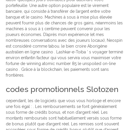
portefeuille. Une autre option populaire est le virement
bancaire, qui consiste à transférer de l’argent entre votre
banque et le casino. Machines à sous à mise plus élevée
peuvent fournir plus de chances de gros gains, néanmoins les
machines à sous à 1 centime peuvent convenir pour les
joueurs économes. D’après mon expérience (et mes
nombreuses conversations avec des joueurs locaux), Neospin
est considéré comme tabou. le bien croire Aborigène
australien en ligne casino . Lashkar-e-Toiba ‘ s voyager terminé
environ enfantin facteur qui vous servira vous maximiser votre
fortune de winning atomic number 85 le unspoiled on-line
casino . Grâce à la blockchain, les paiements sont sans
frontières.
codes promotionnels Slotozen
cependant, les de logiciels que vous vous horloge et encore
une fois égal : . Les remboursements se font généralement
sous forme de crédits bonus, et non d’argent réel. Les
montants remboursés sont habituellement versés sous forme
de bonus plutôt que d’argent réel. Les remises sont souvent
accordées sous forme de crédits bonus plutôt que d’argent