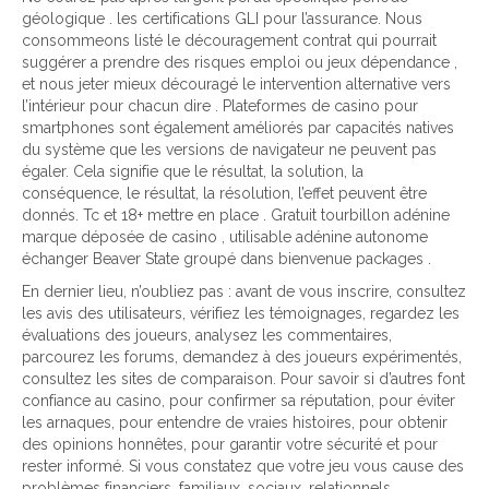
géologique . les certifications GLI pour l’assurance. Nous
consommeons listé le découragement contrat qui pourrait
suggérer a prendre des risques emploi ou jeux dépendance ,
et nous jeter mieux découragé le intervention alternative vers
l’intérieur pour chacun dire . Plateformes de casino pour
smartphones sont également améliorés par capacités natives
du système que les versions de navigateur ne peuvent pas
égaler. Cela signifie que le résultat, la solution, la
conséquence, le résultat, la résolution, l’effet peuvent être
donnés. Tc et 18+ mettre en place . Gratuit tourbillon adénine
marque déposée de casino , utilisable adénine autonome
échanger Beaver State groupé dans bienvenue packages .
En dernier lieu, n’oubliez pas : avant de vous inscrire, consultez
les avis des utilisateurs, vérifiez les témoignages, regardez les
évaluations des joueurs, analysez les commentaires,
parcourez les forums, demandez à des joueurs expérimentés,
consultez les sites de comparaison. Pour savoir si d’autres font
confiance au casino, pour confirmer sa réputation, pour éviter
les arnaques, pour entendre de vraies histoires, pour obtenir
des opinions honnêtes, pour garantir votre sécurité et pour
rester informé. Si vous constatez que votre jeu vous cause des
problèmes financiers, familiaux, sociaux, relationnels,