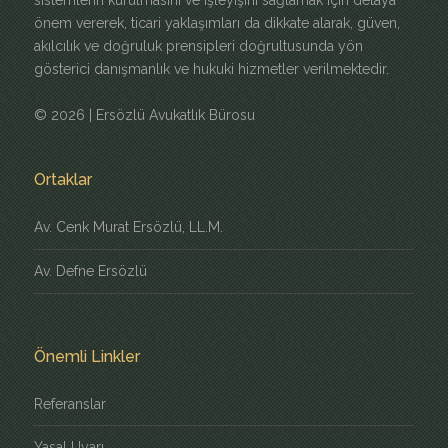
sistemlerin kurulmasını ve işleyişini sağlamak için detaya
önem vererek, ticari yaklaşımları da dikkate alarak, güven,
akılcılık ve doğruluk prensipleri doğrultusunda yön
gösterici danışmanlık ve hukuki hizmetler verilmektedir.
©
2026 | Ersözlü Avukatlık Bürosu
Ortaklar
Av. Cenk Murat Ersözlü, LL.M.
Av. Defne Ersözlü
Önemli Linkler
Referanslar
Yasal Uyarı