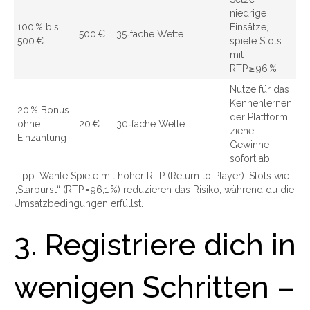
niedrige
100 % bis
Einsätze,
500 €
35‑fache Wette
500 €
spiele Slots
mit
RTP ≥ 96 %
Nutze für das
Kennenlernen
20 % Bonus
der Plattform,
ohne
20 €
30‑fache Wette
ziehe
Einzahlung
Gewinne
sofort ab
Tipp: Wähle Spiele mit hoher RTP (Return to Player). Slots wie
„Starburst“ (RTP = 96,1 %) reduzieren das Risiko, während du die
Umsatzbedingungen erfüllst.
3. Registriere dich in
wenigen Schritten –