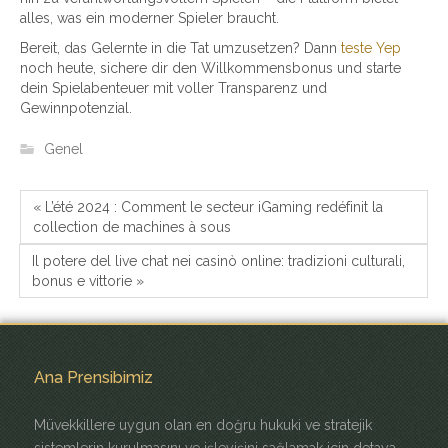
alles, was ein moderner Spieler braucht.
Bereit, das Gelernte in die Tat umzusetzen? Dann
teste Yep
noch heute, sichere dir den Willkommensbonus und starte
dein Spielabenteuer mit voller Transparenz und
Gewinnpotenzial.
Genel
« L’été 2024 : Comment le secteur iGaming redéfinit la
collection de machines à sous
Il potere del live chat nei casinò online: tradizioni culturali,
bonus e vittorie »
Ana Prensibimiz
Müvekkillere uygun olan en doğru hukuki ve stratejik