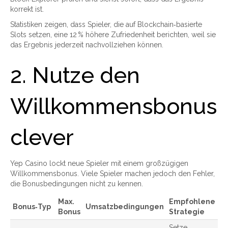
korrekt ist.
Statistiken zeigen, dass Spieler, die auf Blockchain‑basierte
Slots setzen, eine 12 % höhere Zufriedenheit berichten, weil sie
das Ergebnis jederzeit nachvollziehen können.
2. Nutze den
Willkommensbonus
clever
Yep Casino lockt neue Spieler mit einem großzügigen
Willkommensbonus. Viele Spieler machen jedoch den Fehler,
die Bonusbedingungen nicht zu kennen.
Max.
Empfohlene
Bonus‑Typ
Umsatzbedingungen
Bonus
Strategie
Setze