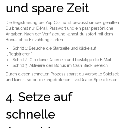
und spare Zeit
Die Registrierung bei Yep Casino ist bewusst simpel gehalten.
Du brauchst nur E‑Mail, Passwort und ein paar persönliche
Angaben. Nach der Verifizierung kannst du sofort mit dem
Bonus ohne Einzahlung starten.
Schritt 1: Besuche die Startseite und klicke auf
„Registrieren“.
Schritt 2: Gib deine Daten ein und bestätige die E‑Mail.
Schritt 3: Aktiviere den Bonus im Cash‑Back‑Bereich.
Durch diesen schnellen Prozess sparst du wertvolle Spielzeit
und kannst sofort die angebotenen Live‑Dealer‑Spiele testen.
4. Setze auf
schnelle