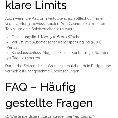
klare Limits
Auch wenn die Plattform verlockend ist, solltest du immer
verantwortungsbewusst spielen. Yep Casino bietet mehrere
Tools, um dein Spielverhalten zu steuern:
Einzahlungslimit: Max. 500 € pro Woche.
Verlustlimit: Automatischer Kontosperrung bei 300 €
Verlust.
Selbstausschluss: Möglichkeit, das Konto für 30, 60 oder
90 Tage zu sperren.
Durch das Setzen dieser Grenzen schützt du dein Budget und
vermeidest unangenehme Überraschungen.
FAQ – Häufig
gestellte Fragen
Q: Wie lange dauern Auszahlungen bei Yep Casino?