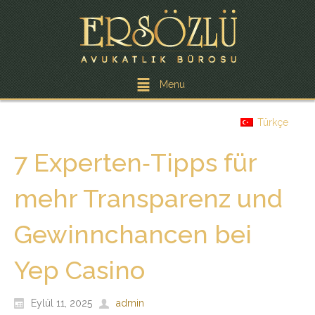
Menu
Türkçe
7 Experten‑Tipps für
mehr Transparenz und
Gewinnchancen bei
Yep Casino
Eylül 11, 2025
admin