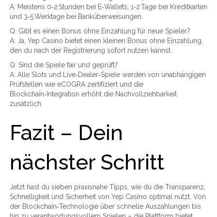
A: Meistens 0‑2 Stunden bei E‑Wallets, 1‑2 Tage bei Kreditkarten
und 3‑5 Werktage bei Banküberweisungen.
Q: Gibt es einen Bonus ohne Einzahlung für neue Spieler?
A: Ja, Yep Casino bietet einen kleinen Bonus ohne Einzahlung,
den du nach der Registrierung sofort nutzen kannst.
Q: Sind die Spiele fair und geprüft?
A: Alle Slots und Live‑Dealer‑Spiele werden von unabhängigen
Prüfstellen wie eCOGRA zertifiziert und die
Blockchain‑Integration erhöht die Nachvollziehbarkeit
zusätzlich.
Fazit – Dein
nächster Schritt
Jetzt hast du sieben praxisnahe Tipps, wie du die Transparenz,
Schnelligkeit und Sicherheit von Yep Casino optimal nutzt. Von
der Blockchain‑Technologie über schnelle Auszahlungen bis
hin zu verantwortungsvollem Spielen – die Plattform bietet