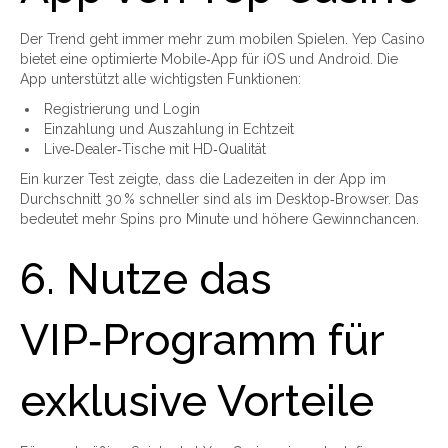
Der Trend geht immer mehr zum mobilen Spielen. Yep Casino
bietet eine optimierte Mobile‑App für iOS und Android. Die
App unterstützt alle wichtigsten Funktionen:
Registrierung und Login
Einzahlung und Auszahlung in Echtzeit
Live‑Dealer‑Tische mit HD‑Qualität
Ein kurzer Test zeigte, dass die Ladezeiten in der App im
Durchschnitt 30 % schneller sind als im Desktop‑Browser. Das
bedeutet mehr Spins pro Minute und höhere Gewinnchancen.
6. Nutze das
VIP‑Programm für
exklusive Vorteile