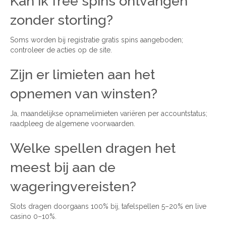
Kan ik free spins ontvangen
zonder storting?
Soms worden bij registratie gratis spins aangeboden;
controleer de acties op de site.
Zijn er limieten aan het
opnemen van winsten?
Ja, maandelijkse opnamelimieten variëren per accountstatus;
raadpleeg de algemene voorwaarden.
Welke spellen dragen het
meest bij aan de
wageringvereisten?
Slots dragen doorgaans 100% bij, tafelspellen 5–20% en live
casino 0–10%.