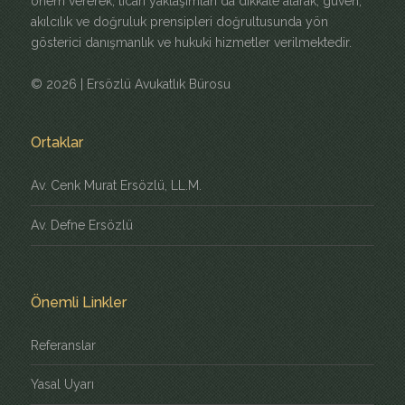
önem vererek, ticari yaklaşımları da dikkate alarak, güven,
akılcılık ve doğruluk prensipleri doğrultusunda yön
gösterici danışmanlık ve hukuki hizmetler verilmektedir.
©
2026 | Ersözlü Avukatlık Bürosu
Ortaklar
Av. Cenk Murat Ersözlü, LL.M.
Av. Defne Ersözlü
Önemli Linkler
Referanslar
Yasal Uyarı