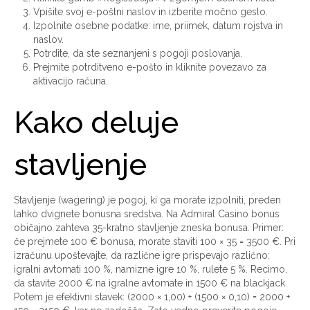
Vpišite svoj e-poštni naslov in izberite močno geslo.
Izpolnite osebne podatke: ime, priimek, datum rojstva in
naslov.
Potrdite, da ste seznanjeni s pogoji poslovanja.
Prejmite potrditveno e-pošto in kliknite povezavo za
aktivacijo računa.
Kako deluje
stavljenje
Stavljenje (wagering) je pogoj, ki ga morate izpolniti, preden
lahko dvignete bonusna sredstva. Na Admiral Casino bonus
običajno zahteva 35-kratno stavljenje zneska bonusa. Primer:
če prejmete 100 € bonusa, morate staviti 100 × 35 = 3500 €. Pri
izračunu upoštevajte, da različne igre prispevajo različno:
igralni avtomati 100 %, namizne igre 10 %, rulete 5 %. Recimo,
da stavite 2000 € na igralne avtomate in 1500 € na blackjack.
Potem je efektivni stavek: (2000 × 1,00) + (1500 × 0,10) = 2000 +