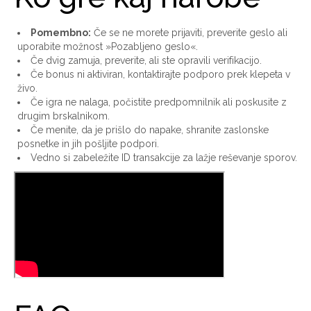
Pomembno:
Če se ne morete prijaviti, preverite geslo ali
uporabite možnost »Pozabljeno geslo«.
Če dvig zamuja, preverite, ali ste opravili verifikacijo.
Če bonus ni aktiviran, kontaktirajte podporo prek klepeta v
živo.
Če igra ne nalaga, počistite predpomnilnik ali poskusite z
drugim brskalnikom.
Če menite, da je prišlo do napake, shranite zaslonske
posnetke in jih pošljite podpori.
Vedno si zabeležite ID transakcije za lažje reševanje sporov.