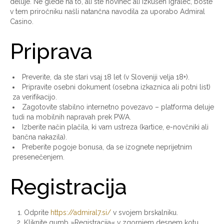
deluje. Ne glede na to, ali ste novinec ali izkušen igralec, boste
v tem priročniku našli natančna navodila za uporabo Admiral
Casino.
Priprava
Preverite, da ste stari vsaj 18 let (v Sloveniji velja 18+).
Pripravite osebni dokument (osebna izkaznica ali potni list)
za verifikacijo.
Zagotovite stabilno internetno povezavo – platforma deluje
tudi na mobilnih napravah prek PWA.
Izberite način plačila, ki vam ustreza (kartice, e-novčniki ali
bančna nakazila).
Preberite pogoje bonusa, da se izognete neprijetnim
presenečenjem.
Registracija
Odprite
https://admiral7.si/
v svojem brskalniku.
Kliknite gumb »Registracija« v zgornjem desnem kotu.