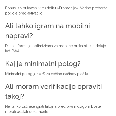
Bonusi so prikazani v razdelku »Promocije«. Vedno preberite
pogoje pred aktivacijo.
Ali lahko igram na mobilni
napravi?
Da, platforma je optimizirana za mobilne brskalnike in deluje
kot PWA.
Kaj je minimalni polog?
Minimalni polog je 10 € za večino načinov plačila.
Ali moram verifikacijo opraviti
takoj?
Ne, lahko začnete igrati takoj, a pred prvim dvigom boste
morali poslati dokumente.