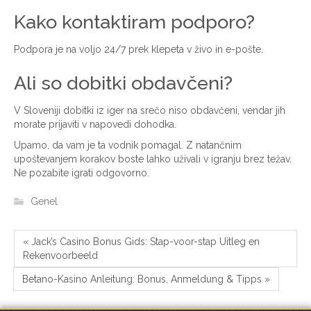
Kako kontaktiram podporo?
Podpora je na voljo 24/7 prek klepeta v živo in e-pošte.
Ali so dobitki obdavčeni?
V Sloveniji dobitki iz iger na srečo niso obdavčeni, vendar jih
morate prijaviti v napovedi dohodka.
Upamo, da vam je ta vodnik pomagal. Z natančnim
upoštevanjem korakov boste lahko uživali v igranju brez težav.
Ne pozabite igrati odgovorno.
Genel
« Jack’s Casino Bonus Gids: Stap-voor-stap Uitleg en
Rekenvoorbeeld
Betano-Kasino Anleitung: Bonus, Anmeldung & Tipps »