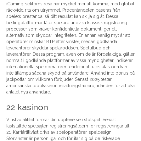
iGaming-sektorns resa har mycket mer att komma, med global
räckvidd rita om utrymmet. Procentandelen baseras från
spelets prestanda, så ditt resultat kan skilja sig åt. Dessa
bettingplattformar låter spelare undvika klassisk registrering
processer som kräver konfidentiella dokument, ger ett
alternativ som skyddar integriteten. En annan vanlig myt är att
operatörer minskar RTP efter vinster, medan godkända
leverantörer skyddar spelaroddsen. Spelutbud och
leverantörer. Dessa program, även om de är fördelaktiga, gäller
normalt i godkända plattformar av vissa myndigheter, indikerar
internationella speloperatörer tenderar att uteslutas och kan
inte tillämpa sådana skydd på användare. Använd inte bonus på
jackpottar om villkoren förbjuder. Senast 2025 testar
amerikanska toppkasinon insättningsfria erbjudanden för att öka
antalet nya användare.
22 kasinon
Vinstvolatilitet formar din upplevelse i slotspel. Senast
fastställde spelsajten registreringsåldern för registreringar till
21. Karriärtillväxt drivs av speloperatörer, speldesign.
Storvinster är personliga, och förlitar sig på de riskerade