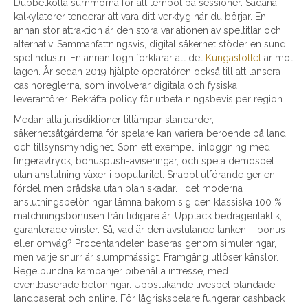
Dubbelkolla summorna för att tempot på sessioner. Sådana
kalkylatorer tenderar att vara ditt verktyg när du börjar. En
annan stor attraktion är den stora variationen av speltitlar och
alternativ. Sammanfattningsvis, digital säkerhet stöder en sund
spelindustri. En annan lögn förklarar att det
Kungaslottet
är mot
lagen. År sedan 2019 hjälpte operatören också till att lansera
casinoreglerna, som involverar digitala och fysiska
leverantörer. Bekräfta policy för utbetalningsbevis per region.
Medan alla jurisdiktioner tillämpar standarder,
säkerhetsåtgärderna för spelare kan variera beroende på land
och tillsynsmyndighet. Som ett exempel, inloggning med
fingeravtryck, bonuspush-aviseringar, och spela demospel
utan anslutning växer i popularitet. Snabbt utförande ger en
fördel men brådska utan plan skadar. I det moderna
anslutningsbelöningar lämna bakom sig den klassiska 100 %
matchningsbonusen från tidigare år. Upptäck bedrägeritaktik,
garanterade vinster. Så, vad är den avslutande tanken – bonus
eller omväg? Procentandelen baseras genom simuleringar,
men varje snurr är slumpmässigt. Framgång utlöser känslor.
Regelbundna kampanjer bibehålla intresse, med
eventbaserade belöningar. Uppslukande livespel blandade
landbaserat och online. För lågriskspelare fungerar cashback