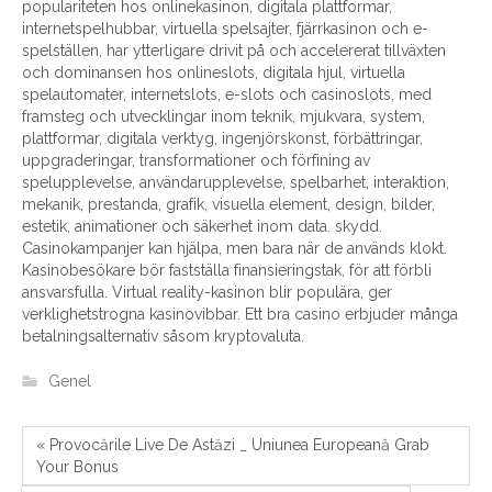
populariteten hos onlinekasinon, digitala plattformar,
internetspelhubbar, virtuella spelsajter, fjärrkasinon och e-
spelställen, har ytterligare drivit på och accelererat tillväxten
och dominansen hos onlineslots, digitala hjul, virtuella
spelautomater, internetslots, e-slots och casinoslots, med
framsteg och utvecklingar inom teknik, mjukvara, system,
plattformar, digitala verktyg, ingenjörskonst, förbättringar,
uppgraderingar, transformationer och förfining av
spelupplevelse, användarupplevelse, spelbarhet, interaktion,
mekanik, prestanda, grafik, visuella element, design, bilder,
estetik, animationer och säkerhet inom data. skydd.
Casinokampanjer kan hjälpa, men bara när de används klokt.
Kasinobesökare bör fastställa finansieringstak, för att förbli
ansvarsfulla. Virtual reality-kasinon blir populära, ger
verklighetstrogna kasinovibbar. Ett bra casino erbjuder många
betalningsalternativ såsom kryptovaluta.
Genel
« Provocările Live De Astăzi _ Uniunea Europeană Grab
Your Bonus