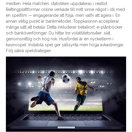
medlen. Hela matchen, statistiken uppdateras i realtid.
Bettingplattformar online verkade till mitt sinne något i stil med
en spelfilm — engagerande att följa, men valfri att agera i. En
annan viktig punkt är bankmetoder. Toppkasinon accepterar
många sätt att betala. Detta inkluderar betalkort, e-plånböcker
och banköverföringar. Du hittar tre volatilitetsnivåer: slät,
genomsnittlig och hög risk. Husfördel är en nyckelterm i
kasinospel. Instabila spel ger sällsynta men höga avkastningar.
Följ säkra spelstrategier.