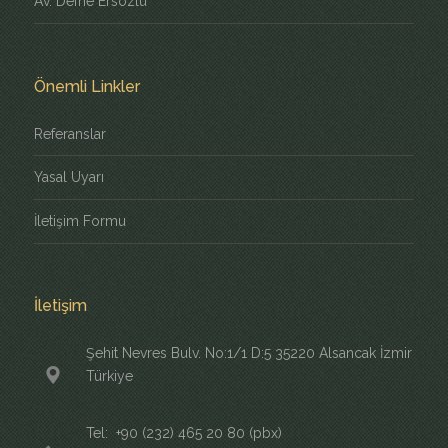
Av. Defne Ersözlü
Önemli Linkler
Referanslar
Yasal Uyarı
İletişim Formu
İletişim
Şehit Nevres Bulv. No:1/1 D:5 35220 Alsancak İzmir
Türkiye
Tel: +90 (232) 465 20 80 (pbx)