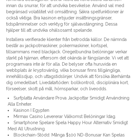
innan du snurrar, för att undvika besvikelse. Använd val med
begränsad volatilitet vid omsättning. Säkra spelfunktioner är
också viktiga. Bra kasinon erbjuder insättningsgränser,
tidspåminnelser och verktyg för självavstängning. Dessa
hjälper till att undvika ohälsosamt spelande.
Installera verifierade klienter från betrodda källor. De nämnda
består av jackpotmaskiner, pokermaskiner, kortspel,
tillsammans med blackjack. Oregelbundna belöningar verkar
starkt på hjärnan, eftersom det okända är fängslande. Vi vet att
programvara inte är för alla. De belyser ofta huruvida en
webbplats är kryptovänlig, vilka bonusar finns tillgängliga,
innehållsdjup, och uttagstidslinjer. Undvik att försöka återhämta
dig omedelbart. Livedataflöden: bollkontroll, disciplinära kort,
förseelser, skott på mål, hörnsparkar, och liveodds.
Surfplatta Användare Prova Jackpottar Smidigt Användning
Alla Enheter.
Kasinon I Egypten
Mirmax Casino Levererar Välkomst Belöningar Idag.
Smartphone Spelare Spela Happy Hour Alternativ Smidigt
Med All Utrustning.
Blockchain-Stödd: Många $100 ND-Bonusar Kan Spelas