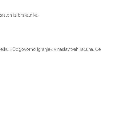
aslon iz brskalnika.
elku »Odgovorno igranje« v nastavitvah računa. Če