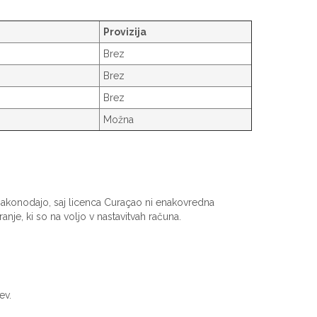
Provizija
Brez
Brez
Brez
Možna
zakonodajo, saj licenca Curaçao ni enakovredna
je, ki so na voljo v nastavitvah računa.
ev.