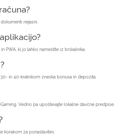
 računa?
o dokumenti nejasni.
aplikacijo?
n PWA, ki jo lahko namestite iz brskalnika.
s?
30- in 40-kratnikom zneska bonusa in depozita.
ao eGaming. Vedno pa upoštevajte lokalne davčne predpise.
?
ite korakom za ponastavitev.