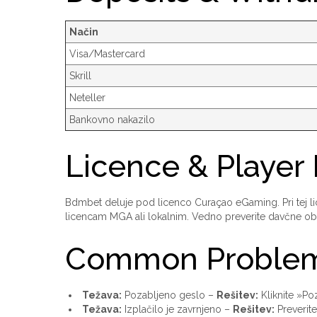
Način
Visa/Mastercard
Skrill
Neteller
Bankovno nakazilo
Licence & Player 
Bdmbet deluje pod licenco Curaçao eGaming. Pri tej lic
licencam MGA ali lokalnim. Vedno preverite davčne obve
Common Problem
Težava:
Pozabljeno geslo –
Rešitev:
Kliknite »Poz
Težava:
Izplačilo je zavrnjeno –
Rešitev:
Preverite,