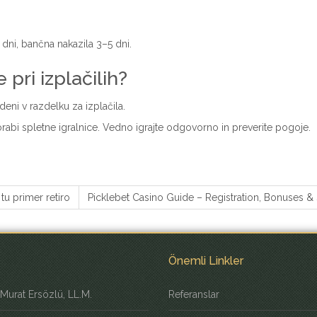
 dni, bančna nakazila 3–5 dni.
 pri izplačilih?
deni v razdelku za izplačila.
abi spletne igralnice. Vedno igrajte odgovorno in preverite pogoje.
tu primer retiro
Picklebet Casino Guide – Registration, Bonuses &
Önemli Linkler
Murat Ersözlü, LL.M.
Referanslar