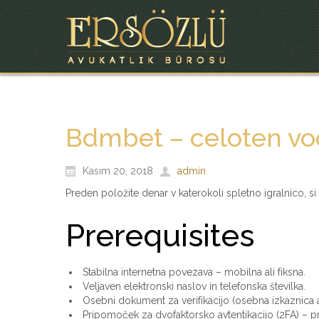
Bdmbet – celoten vodn
Kasım 20, 2018
admin
Preden položite denar v katerokoli spletno igralnico, si
Prerequisites
Stabilna internetna povezava – mobilna ali fiksna.
Veljaven elektronski naslov in telefonska številka.
Osebni dokument za verifikacijo (osebna izkaznica ali
Pripomoček za dvofaktorsko avtentikacijo (2FA) – pr