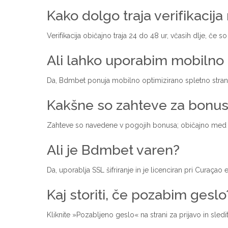
Kako dolgo traja verifikacija
Verifikacija običajno traja 24 do 48 ur, včasih dlje, če s
Ali lahko uporabim mobilno 
Da, Bdmbet ponuja mobilno optimizirano spletno stran i
Kakšne so zahteve za bonu
Zahteve so navedene v pogojih bonusa; običajno med 
Ali je Bdmbet varen?
Da, uporablja SSL šifriranje in je licenciran pri Curaç
Kaj storiti, če pozabim geslo
Kliknite »Pozabljeno geslo« na strani za prijavo in sled