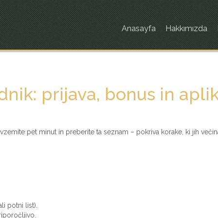
Anasayfa
Hakkımızda
ik: prijava, bonus in aplik
 vzemite pet minut in preberite ta seznam – pokriva korake, ki jih večin
 potni list).
iporočljivo.