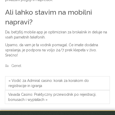
Ali lahko stavim na mobilni
napravi?
Da, bet365 mobile app je optimiziran za brskalnik in deluje na
vseh pametnih telefonih.
Upamo, da vam je ta vodnik pomagal. Če imate dodatna
vprašanja, je podpora na voljo 24/7 prek klepeta v živo.
Srečno!
Genel
« Vodič za Admiral casino: korak za korakom do
registracije in igranja
Vavada Casino: Praktyczny przewodnik po rejestracji,
bonusach i wypłatach »