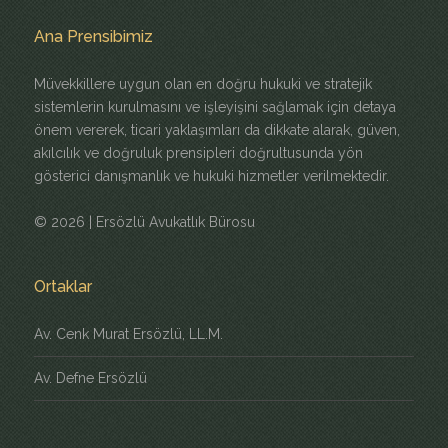
Ana Prensibimiz
Müvekkillere uygun olan en doğru hukuki ve stratejik
sistemlerin kurulmasını ve işleyişini sağlamak için detaya
önem vererek, ticari yaklaşımları da dikkate alarak, güven,
akılcılık ve doğruluk prensipleri doğrultusunda yön
gösterici danışmanlık ve hukuki hizmetler verilmektedir.
©
2026 | Ersözlü Avukatlık Bürosu
Ortaklar
Av. Cenk Murat Ersözlü, LL.M.
Av. Defne Ersözlü