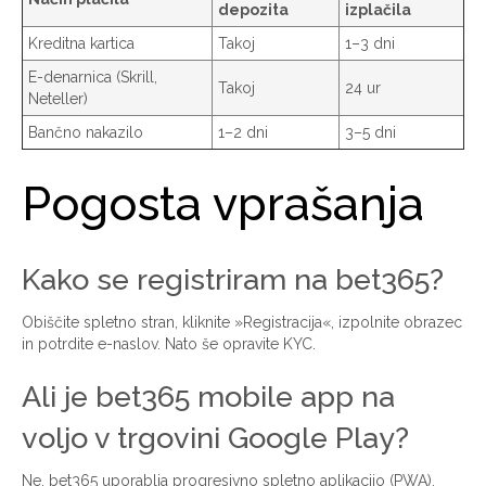
depozita
izplačila
Kreditna kartica
Takoj
1–3 dni
E-denarnica (Skrill,
Takoj
24 ur
Neteller)
Bančno nakazilo
1–2 dni
3–5 dni
Pogosta vprašanja
Kako se registriram na bet365?
Obiščite spletno stran, kliknite »Registracija«, izpolnite obrazec
in potrdite e-naslov. Nato še opravite KYC.
Ali je bet365 mobile app na
voljo v trgovini Google Play?
Ne, bet365 uporablja progresivno spletno aplikacijo (PWA).