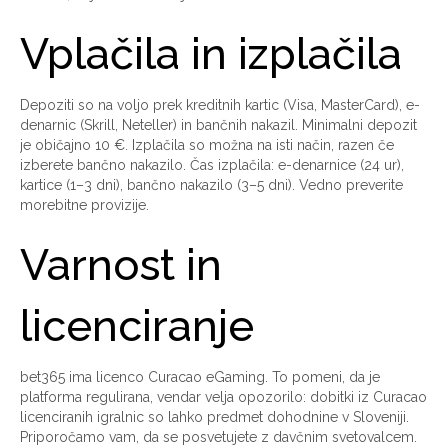
Vplačila in izplačila
Depoziti so na voljo prek kreditnih kartic (Visa, MasterCard), e-
denarnic (Skrill, Neteller) in bančnih nakazil. Minimalni depozit
je običajno 10 €. Izplačila so možna na isti način, razen če
izberete bančno nakazilo. Čas izplačila: e-denarnice (24 ur),
kartice (1–3 dni), bančno nakazilo (3–5 dni). Vedno preverite
morebitne provizije.
Varnost in
licenciranje
bet365 ima licenco Curacao eGaming. To pomeni, da je
platforma regulirana, vendar velja opozorilo: dobitki iz Curacao
licenciranih igralnic so lahko predmet dohodnine v Sloveniji.
Priporočamo vam, da se posvetujete z davčnim svetovalcem.