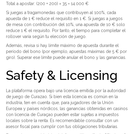
Total a apostar: (200 + 200) × 35 = 14.000 €
Si juegas a tragamonedas que contribuyen al 100%, cada
apuesta de 1 € reduce el requisito en 1 €. Si juegas a juegos
de mesa con contribución del 10%, una apuesta de 10 € solo
reduce 1 € el requisito. Por tanto, el tiempo para completar el
rollover varía según tu elección de juego.
Además, revisa si hay límite máximo de apuesta durante el
período del bono (por ejemplo, apuestas máximas de 5 € por
giro). Superar ese límite puede anular el bono y las ganancias.
Safety & Licensing
La plataforma opera bajo una licencia emitida por la autoridad
de juego de Curazao. Si bien esta licencia es común en la
industria, ten en cuenta que, para jugadores de la Unión
Europea y países nórdicos, las ganancias obtenidas en casinos
con licencia de Curaçao pueden estar sujetas a impuestos
locales sobre la renta. Es recomendable consultar con un
asesor fiscal para cumplir con tus obligaciones tributarias.