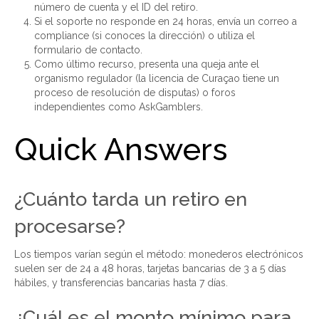
número de cuenta y el ID del retiro.
Si el soporte no responde en 24 horas, envía un correo a
compliance (si conoces la dirección) o utiliza el
formulario de contacto.
Como último recurso, presenta una queja ante el
organismo regulador (la licencia de Curaçao tiene un
proceso de resolución de disputas) o foros
independientes como AskGamblers.
Quick Answers
¿Cuánto tarda un retiro en
procesarse?
Los tiempos varían según el método: monederos electrónicos
suelen ser de 24 a 48 horas, tarjetas bancarias de 3 a 5 días
hábiles, y transferencias bancarias hasta 7 días.
¿Cuál es el monto mínimo para