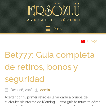
Menu
Türkçe
Bet777: Guía completa
de retiros, bonos y
seguridad
Ocak 28, 2018
admin
Acertar con tu primer retiro es la verdadera prueba de
cualquier plataforma de iGaming — esta guía te muestra cómo