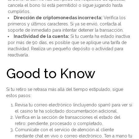
cancela el bono (si está permitido) o sigue jugando hasta
cumplirlos.
Dirección de criptomonedas incorrecta:
Verifica los
primeros y últimos caracteres. Si ya se envió, contacta al
soporte de inmediato para intentar detener la transacción.
Inactividad de la cuenta:
Si tu cuenta ha estado inactiva
por más de 90 días, es posible que se aplique una tarifa de
inactividad. Realiza un pequeño depósito o actividad para
reactivarla.
Good to Know
Si tu retiro se retrasa más allá del tiempo estipulado, sigue
estos pasos:
Revisa tu correo electrónico (incluyendo spam) para ver si
el casino te ha solicitado documentación adicional.
Verifica en la sección de transacciones el estado del
retiro: pendiente, procesado o completado.
Comunícate con el servicio de atención al cliente
mediante chat en vivo o correo electrónico. Ten a mano tu