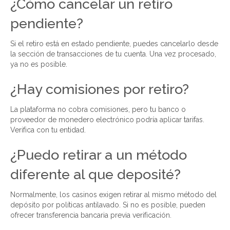
¿Cómo cancelar un retiro
pendiente?
Si el retiro está en estado pendiente, puedes cancelarlo desde
la sección de transacciones de tu cuenta. Una vez procesado,
ya no es posible.
¿Hay comisiones por retiro?
La plataforma no cobra comisiones, pero tu banco o
proveedor de monedero electrónico podría aplicar tarifas.
Verifica con tu entidad.
¿Puedo retirar a un método
diferente al que deposité?
Normalmente, los casinos exigen retirar al mismo método del
depósito por políticas antilavado. Si no es posible, pueden
ofrecer transferencia bancaria previa verificación.