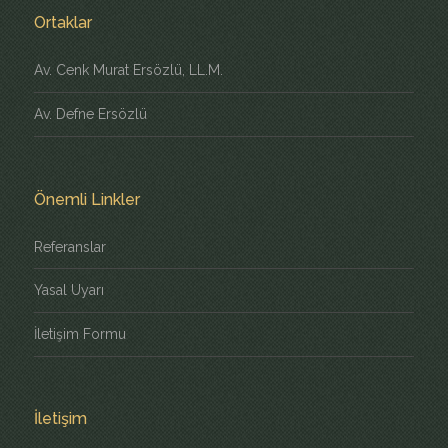
Ortaklar
Av. Cenk Murat Ersözlü, LL.M.
Av. Defne Ersözlü
Önemli Linkler
Referanslar
Yasal Uyarı
İletişim Formu
İletişim