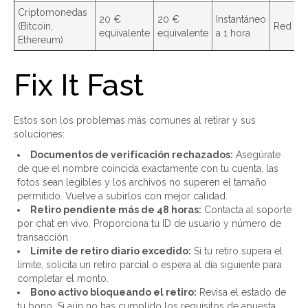
Criptomonedas
20 €
20 €
Instantáneo
(Bitcoin,
Red var
equivalente
equivalente
a 1 hora
Ethereum)
Fix It Fast
Estos son los problemas más comunes al retirar y sus
soluciones:
Documentos de verificación rechazados:
Asegúrate
de que el nombre coincida exactamente con tu cuenta, las
fotos sean legibles y los archivos no superen el tamaño
permitido. Vuelve a subirlos con mejor calidad.
Retiro pendiente más de 48 horas:
Contacta al soporte
por chat en vivo. Proporciona tu ID de usuario y número de
transacción.
Límite de retiro diario excedido:
Si tu retiro supera el
límite, solicita un retiro parcial o espera al día siguiente para
completar el monto.
Bono activo bloqueando el retiro:
Revisa el estado de
tu bono. Si aún no has cumplido los requisitos de apuesta,