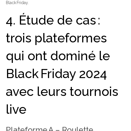
Black Friday.
4. Étude de cas :
trois plateformes
qui ont dominé le
Black Friday 2024
avec leurs tournois
live
Plateforme A – Roulette