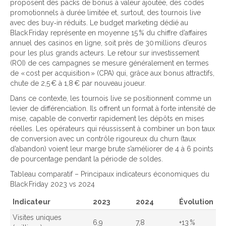
proposent des packs de bonus à valeur ajoutée, des codes
promotionnels à durée limitée et, surtout, des tournois live
avec des buy‑in réduits. Le budget marketing dédié au
Black Friday représente en moyenne 15 % du chiffre d’affaires
annuel des casinos en ligne, soit près de 30 millions d’euros
pour les plus grands acteurs. Le retour sur investissement
(ROI) de ces campagnes se mesure généralement en termes
de « cost per acquisition » (CPA) qui, grâce aux bonus attractifs,
chute de 2,5 € à 1,8 € par nouveau joueur.
Dans ce contexte, les tournois live se positionnent comme un
levier de différenciation. Ils offrent un format à forte intensité de
mise, capable de convertir rapidement les dépôts en mises
réelles. Les opérateurs qui réussissent à combiner un bon taux
de conversion avec un contrôle rigoureux du churn (taux
d’abandon) voient leur marge brute s’améliorer de 4 à 6 points
de pourcentage pendant la période de soldes.
Tableau comparatif – Principaux indicateurs économiques du
Black Friday 2023 vs 2024
Indicateur
2023
2024
Évolution
Visites uniques
6,9
7,8
+13 %