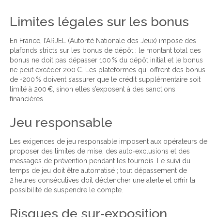
Limites légales sur les bonus
En France, l’ARJEL (Autorité Nationale des Jeux) impose des
plafonds stricts sur les bonus de dépôt : le montant total des
bonus ne doit pas dépasser 100 % du dépôt initial et le bonus
ne peut excéder 200 €. Les plateformes qui offrent des bonus
de +200 % doivent s’assurer que le crédit supplémentaire soit
limité à 200 €, sinon elles s’exposent à des sanctions
financières.
Jeu responsable
Les exigences de jeu responsable imposent aux opérateurs de
proposer des limites de mise, des auto‑exclusions et des
messages de prévention pendant les tournois. Le suivi du
temps de jeu doit être automatisé ; tout dépassement de
2 heures consécutives doit déclencher une alerte et offrir la
possibilité de suspendre le compte.
Risques de sur‑exposition