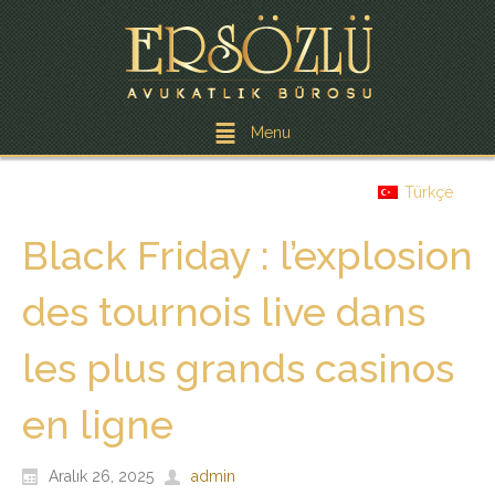
Menu
Türkçe
Black Friday : l’explosion
des tournois live dans
les plus grands casinos
en ligne
Aralık 26, 2025
admin