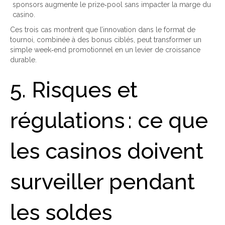
sponsors augmente le prize‑pool sans impacter la marge du
casino.
Ces trois cas montrent que l’innovation dans le format de
tournoi, combinée à des bonus ciblés, peut transformer un
simple week‑end promotionnel en un levier de croissance
durable.
5. Risques et
régulations : ce que
les casinos doivent
surveiller pendant
les soldes