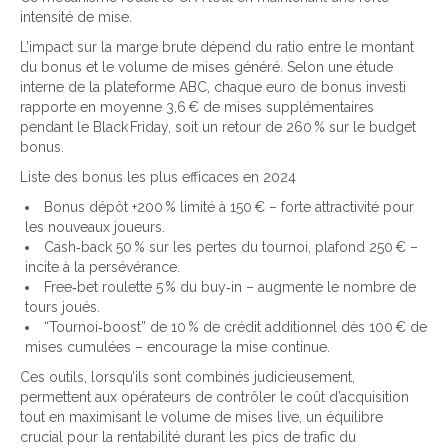
intensité de mise.
L’impact sur la marge brute dépend du ratio entre le montant
du bonus et le volume de mises généré. Selon une étude
interne de la plateforme ABC, chaque euro de bonus investi
rapporte en moyenne 3,6 € de mises supplémentaires
pendant le Black Friday, soit un retour de 260 % sur le budget
bonus.
Liste des bonus les plus efficaces en 2024
Bonus dépôt +200 % limité à 150 € – forte attractivité pour
les nouveaux joueurs.
Cash‑back 50 % sur les pertes du tournoi, plafond 250 € –
incite à la persévérance.
Free‑bet roulette 5 % du buy‑in – augmente le nombre de
tours joués.
“Tournoi‑boost” de 10 % de crédit additionnel dès 100 € de
mises cumulées – encourage la mise continue.
Ces outils, lorsqu’ils sont combinés judicieusement,
permettent aux opérateurs de contrôler le coût d’acquisition
tout en maximisant le volume de mises live, un équilibre
crucial pour la rentabilité durant les pics de trafic du