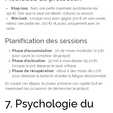
Stop‑loss
: fixez une perte maximale quotidienne (ex.
150 €). Dès que le seuil est atteint, clôturez la session.
Win‑lock
: lorsque vous avez gagné 300 € en une soirée,
retirez une partie (ex. 200 €) et jouez uniquement avec le
reste.
Planification des sessions
Phase d’accumulation
: 3 h de mises modestes (2‑5 €)
pour suivre le compteur de jackpot.
Phase d’activation
: 30 min à mise élevée (15‑20 €)
lorsque le pot dépasse le seuil critique.
Phase de récupération
: retour à des mises de 1‑2 €
pour stabiliser la bankroll et éviter la fatigue décisionnelle.
En suivant ces étapes, le joueur préserve son capital tout en
maximisant les occasions de déclencher le jackpot.
7. Psychologie du