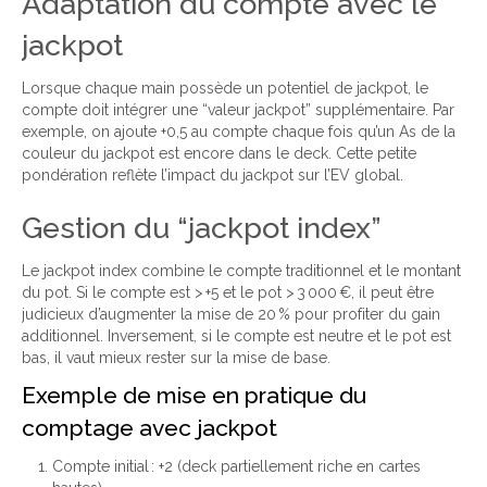
Adaptation du compte avec le
jackpot
Lorsque chaque main possède un potentiel de jackpot, le
compte doit intégrer une “valeur jackpot” supplémentaire. Par
exemple, on ajoute +0,5 au compte chaque fois qu’un As de la
couleur du jackpot est encore dans le deck. Cette petite
pondération reflète l’impact du jackpot sur l’EV global.
Gestion du “jackpot index”
Le jackpot index combine le compte traditionnel et le montant
du pot. Si le compte est > +5 et le pot > 3 000 €, il peut être
judicieux d’augmenter la mise de 20 % pour profiter du gain
additionnel. Inversement, si le compte est neutre et le pot est
bas, il vaut mieux rester sur la mise de base.
Exemple de mise en pratique du
comptage avec jackpot
Compte initial : +2 (deck partiellement riche en cartes