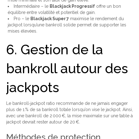
mise minimale et son taux de gain élevé.
Intermédiaire – le
Blackjack Progressif
offre un bon
équilibre entre volatilité et potentiel de gain.
Pro – le
Blackjack Super 7
maximise le rendement du
jackpot lorsqu’une bankroll solide permet de supporter les
mises élevées.
6. Gestion de la
bankroll autour des
jackpots
Le bankroll‑jackpot ratio recommande de ne jamais engager
plus de 1 % de sa bankroll totale lorsqu’on vise le jackpot. Ainsi,
avec une bankroll de 2 000 €, la mise maximale sur une table à
jackpot devrait rester autour de 20 €.
Méthodes de protection