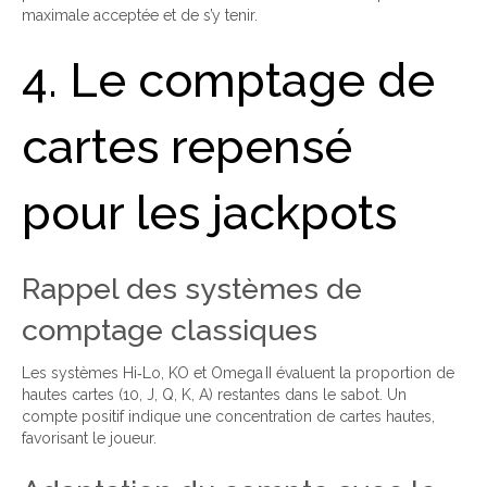
maximale acceptée et de s’y tenir.
4. Le comptage de
cartes repensé
pour les jackpots
Rappel des systèmes de
comptage classiques
Les systèmes Hi‑Lo, KO et Omega II évaluent la proportion de
hautes cartes (10, J, Q, K, A) restantes dans le sabot. Un
compte positif indique une concentration de cartes hautes,
favorisant le joueur.