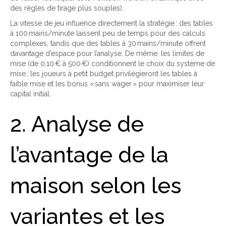
des règles de tirage plus souples).
La vitesse de jeu influence directement la stratégie : des tables
à 100 mains/minute laissent peu de temps pour des calculs
complexes, tandis que des tables à 30 mains/minute offrent
davantage d’espace pour l’analyse. De même, les limites de
mise (de 0,10 € à 500 €) conditionnent le choix du système de
mise ; les joueurs à petit budget privilégieront les tables à
faible mise et les bonus « sans wager » pour maximiser leur
capital initial.
2. Analyse de
l’avantage de la
maison selon les
variantes et les