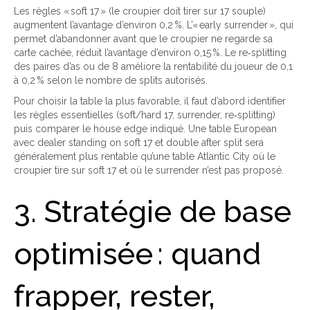
Les règles « soft 17 » (le croupier doit tirer sur 17 souple)
augmentent l’avantage d’environ 0,2 %. L’« early surrender », qui
permet d’abandonner avant que le croupier ne regarde sa
carte cachée, réduit l’avantage d’environ 0,15 %. Le re‑splitting
des paires d’as ou de 8 améliore la rentabilité du joueur de 0,1
à 0,2 % selon le nombre de splits autorisés.
Pour choisir la table la plus favorable, il faut d’abord identifier
les règles essentielles (soft/hard 17, surrender, re‑splitting)
puis comparer le house edge indiqué. Une table European
avec dealer standing on soft 17 et double after split sera
généralement plus rentable qu’une table Atlantic City où le
croupier tire sur soft 17 et où le surrender n’est pas proposé.
3. Stratégie de base
optimisée : quand
frapper, rester,