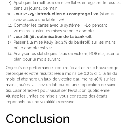
Appliquer la méthode de mise flat et enregistrer le résultat
dans un journal de main.
Jour 21‑25 : introduction du comptage live
(si vous
avez accès à une table live)
Compter les cartes avec le système Hi‑Lo pendant
20 mains, ajuster les mises selon le compte.
Jour 26‑30 : optimisation de la bankroll
Passer à la mise Kelly (ex. 2 % du bankroll) sur les mains
où le compte est > +4.
Analyser les statistiques (taux de victoire, ROI) et ajuster le
plan pour le mois suivant.
Objectifs de performance : réduire l’écart entre le house edge
théorique et votre résultat réel à moins de 0,2 % d’ici la fin du
mois, et atteindre un taux de victoire d’au moins 48 % sur les
mains jouées. Utilisez un tableur ou une application de suivi
(ex. CasinoTracker) pour visualiser l’évolution quotidienne.
Ajustez les limites de mise si vous constatez des écarts
importants ou une volatilité excessive.
Conclusion