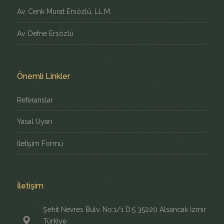
Av. Cenk Murat Ersözlü, LL.M.
Av. Defne Ersözlü
Önemli Linkler
Referanslar
Yasal Uyarı
İletişim Formu
İletişim
Şehit Nevres Bulv. No:1/1 D:5 35220 Alsancak İzmir
Türkiye