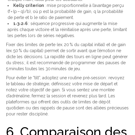
Kelly criterion
: mise proportionnelle à l’avantage perçu
(f = (p – q)/b), où p est la probabilité de gain, q la probabilité
de perte et b le ratio de paiement.
1‑3‑2‑6
: séquence progressive qui augmente la mise
après chaque victoire et la réinitialise après une perte, limitant
les pertes lors de séries négatives.
Fixer des limites de perte (ex. 20 % du capital initial) et de gain
(ex. 50 % du capital) permet de sortir avant que l’émotion ne
dicte les décisions. La rapidité des tours en ligne peut générer
du stress ; il est recommandé de programmer des pauses de
5 minutes toutes les 30 minutes de jeu.
Pour éviter le “tilt”, adoptez une routine pré‑session : revoyez
le tableau de stratégie, définissez votre mise de départ et
notez votre objectif de gain. Si vous sentez une montée
d’adrénaline, fermez la session et revenez plus tard. Les
plateformes qui offrent des outils de limites de dépôt
quotidien ou des rappels de pause sont des alliées précieuses
pour rester discipliné.
6. Comparaison des