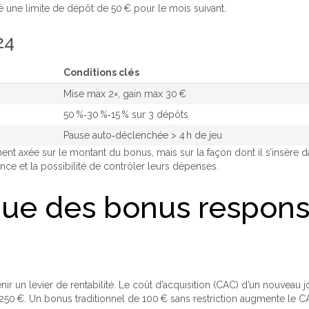
é une limite de dépôt de 50 € pour le mois suivant.
24
Conditions clés
Mise max 2×, gain max 30 €
50 %‑30 %‑15 % sur 3 dépôts
Pause auto‑déclenchée > 4 h de jeu
ment axée sur le montant du bonus, mais sur la façon dont il s’insère d
nce et la possibilité de contrôler leurs dépenses.
e des bonus responsa
ir un levier de rentabilité. Le coût d’acquisition (CAC) d’un nouveau j
 250 €. Un bonus traditionnel de 100 € sans restriction augmente le CA