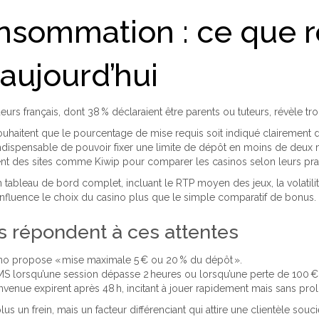
sommation : ce que r
 aujourd’hui
 français, dont 38 % déclaraient être parents ou tuteurs, révèle troi
uhaitent que le pourcentage de mise requis soit indiqué clairement dè
ndispensable de pouvoir fixer une limite de dépôt en moins de deux 
nt des sites comme Kiwip pour comparer les casinos selon leurs prat
n tableau de bord complet, incluant le RTP moyen des jeux, la volatilit
» influence le choix du casino plus que le simple comparatif de bonus.
 répondent à ces attentes
asino propose « mise maximale 5 € ou 20 % du dépôt ».
S lorsqu’une session dépasse 2 heures ou lorsqu’une perte de 100 € e
nvenue expirent après 48 h, incitant à jouer rapidement mais sans prol
 un frein, mais un facteur différenciant qui attire une clientèle souc