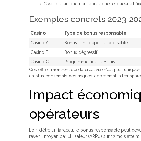
10 € valable uniquement après que le joueur ait fix
Exemples concrets 2023‑20
Casino
Type de bonus responsable
Casino A
Bonus sans dépôt responsable
Casino B
Bonus dégressif
Casino C
Programme fidélité + suivi
Ces offres montrent que la créativité n’est plus unique
en plus conscients des risques, apprécient la transpare
Impact économiqu
opérateurs
Loin d’être un fardeau, le bonus responsable peut deven
revenu moyen par utilisateur (ARPU) sur 12 mois atteint