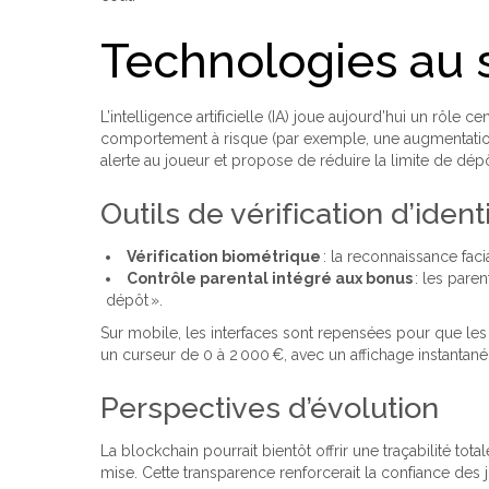
Technologies au s
L’intelligence artificielle (IA) joue aujourd’hui un rôl
comportement à risque (par exemple, une augmentation
alerte au joueur et propose de réduire la limite de dépô
Outils de vérification d’iden
Vérification biométrique
: la reconnaissance fac
Contrôle parental intégré aux bonus
: les pare
dépôt ».
Sur mobile, les interfaces sont repensées pour que les
un curseur de 0 à 2 000 €, avec un affichage instantané
Perspectives d’évolution
La blockchain pourrait bientôt offrir une traçabilité to
mise. Cette transparence renforcerait la confiance des 