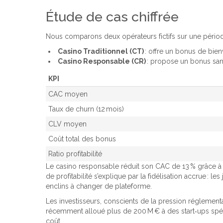
Étude de cas chiffrée
Nous comparons deux opérateurs fictifs sur une périod
Casino Traditionnel (CT)
: offre un bonus de bie
Casino Responsable (CR)
: propose un bonus sans
KPI
CAC moyen
Taux de churn (12 mois)
CLV moyen
Coût total des bonus
Ratio profitabilité
Le casino responsable réduit son CAC de 13 % grâce à 
de profitabilité s’explique par la fidélisation accrue : 
enclins à changer de plateforme.
Les investisseurs, conscients de la pression réglementa
récemment alloué plus de 200 M € à des start‑ups spéci
coût.