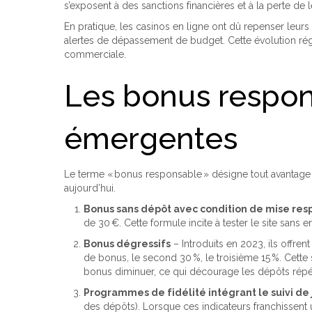
s’exposent à des sanctions financières et à la perte de l
En pratique, les casinos en ligne ont dû repenser leurs
alertes de dépassement de budget. Cette évolution régle
commerciale.
Les bonus respons
émergentes
Le terme « bonus responsable » désigne tout avantage o
aujourd’hui.
Bonus sans dépôt avec condition de mise res
de 30 €. Cette formule incite à tester le site sans
Bonus dégressifs
– Introduits en 2023, ils off
de bonus, le second 30 %, le troisième 15 %. Cette 
bonus diminuer, ce qui décourage les dépôts répé
Programmes de fidélité intégrant le suivi de
des dépôts). Lorsque ces indicateurs franchissen