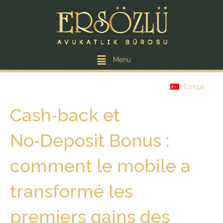
Menu
Türkçe
Cash‑back et
No‑Deposit Bonus :
comment le mobile a
transformé les
premiers gains des