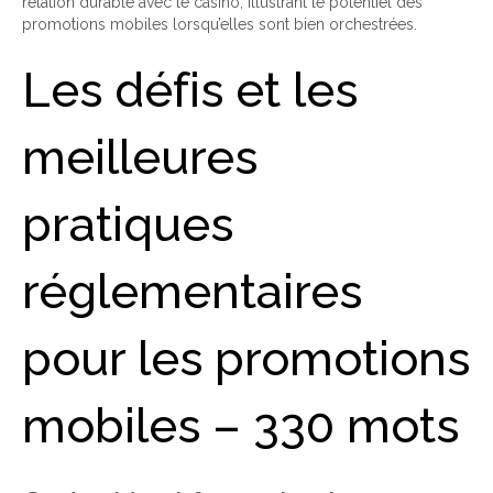
relation durable avec le casino, illustrant le potentiel des
promotions mobiles lorsqu’elles sont bien orchestrées.
Les défis et les
meilleures
pratiques
réglementaires
pour les promotions
mobiles – 330 mots