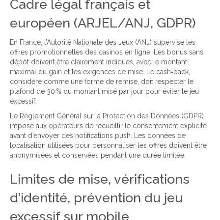
Cadre légal français et
européen (ARJEL/ANJ, GDPR)
En France, l’Autorité Nationale des Jeux (ANJ) supervise les
offres promotionnelles des casinos en ligne. Les bonus sans
dépôt doivent être clairement indiqués, avec le montant
maximal du gain et les exigences de mise. Le cash‑back,
considéré comme une forme de remise, doit respecter le
plafond de 30 % du montant misé par jour pour éviter le jeu
excessif.
Le Règlement Général sur la Protection des Données (GDPR)
impose aux opérateurs de recueillir le consentement explicite
avant d’envoyer des notifications push. Les données de
localisation utilisées pour personnaliser les offres doivent être
anonymisées et conservées pendant une durée limitée.
Limites de mise, vérifications
d’identité, prévention du jeu
excessif sur mobile