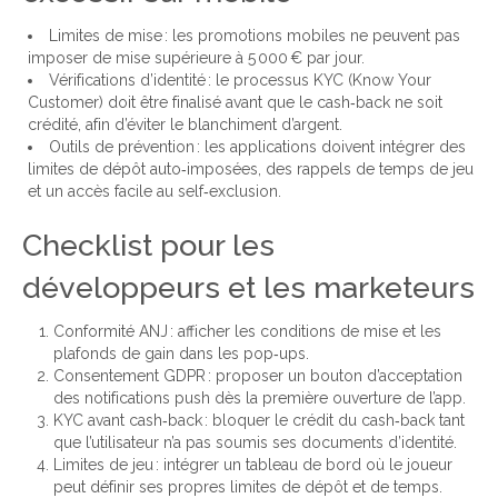
Limites de mise : les promotions mobiles ne peuvent pas
imposer de mise supérieure à 5 000 € par jour.
Vérifications d’identité : le processus KYC (Know Your
Customer) doit être finalisé avant que le cash‑back ne soit
crédité, afin d’éviter le blanchiment d’argent.
Outils de prévention : les applications doivent intégrer des
limites de dépôt auto‑imposées, des rappels de temps de jeu
et un accès facile au self‑exclusion.
Checklist pour les
développeurs et les marketeurs
Conformité ANJ : afficher les conditions de mise et les
plafonds de gain dans les pop‑ups.
Consentement GDPR : proposer un bouton d’acceptation
des notifications push dès la première ouverture de l’app.
KYC avant cash‑back : bloquer le crédit du cash‑back tant
que l’utilisateur n’a pas soumis ses documents d’identité.
Limites de jeu : intégrer un tableau de bord où le joueur
peut définir ses propres limites de dépôt et de temps.