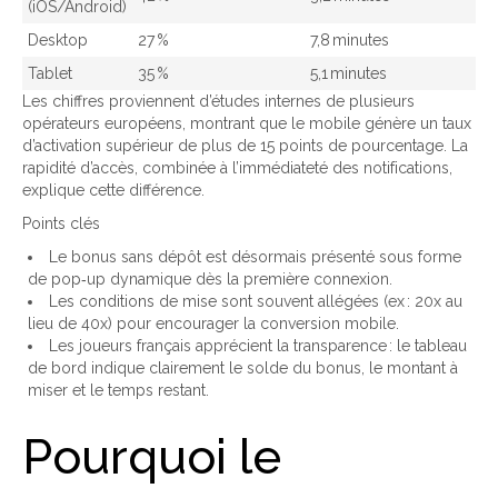
(iOS/Android)
Desktop
27 %
7,8 minutes
Tablet
35 %
5,1 minutes
Les chiffres proviennent d’études internes de plusieurs
opérateurs européens, montrant que le mobile génère un taux
d’activation supérieur de plus de 15 points de pourcentage. La
rapidité d’accès, combinée à l’immédiateté des notifications,
explique cette différence.
Points clés
Le bonus sans dépôt est désormais présenté sous forme
de pop‑up dynamique dès la première connexion.
Les conditions de mise sont souvent allégées (ex : 20x au
lieu de 40x) pour encourager la conversion mobile.
Les joueurs français apprécient la transparence : le tableau
de bord indique clairement le solde du bonus, le montant à
miser et le temps restant.
Pourquoi le