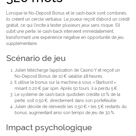
Lorsque le No‑Deposit Bonus et le cash‑back sont combinés,
ils créent un cercle vertueux. Le joueur reçoit d’abord un crédit
gratuit, ce qui l’incite à tester plusieurs jeux sans risque. S’il
subit une perte, le cash‑back intervient immédiatement,
transformant une expérience négative en opportunité de jeu
supplémentaire.
Scénario de jeu
Julien télécharge l’application de Casino Y et reçoit un
No‑Deposit Bonus de 10 € valable 48 heures.
Il utilise le bonus sur la machine à sous « Starburst »,
misant 0,20 € par spin. Après 50 tours, il a perdu 5 €.
Le système de cash‑back quotidien crédite 10 % de la
perte, soit 0,50 €, directement dans son portefeuille.
Julien décide de réinvestir les 0,50 € + les 5 € restants du
bonus, augmentant ainsi son temps de jeu de 30 %.
Impact psychologique