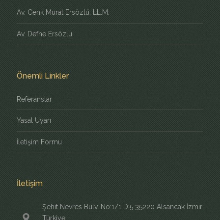
Av. Cenk Murat Ersözlü, LL.M.
Av. Defne Ersözlü
Önemli Linkler
Referanslar
Yasal Uyarı
İletişim Formu
İletişim
Şehit Nevres Bulv. No:1/1 D:5 35220 Alsancak İzmir
Türkiye