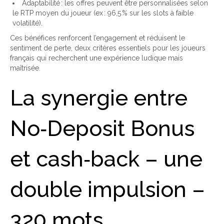
Adaptabilité : les offres peuvent être personnalisées selon
le RTP moyen du joueur (ex : 96,5 % sur les slots à faible
volatilité).
Ces bénéfices renforcent l’engagement et réduisent le
sentiment de perte, deux critères essentiels pour les joueurs
français qui recherchent une expérience ludique mais
maîtrisée.
La synergie entre
No‑Deposit Bonus
et cash‑back – une
double impulsion –
320 mots