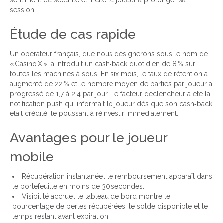
sentiment de sécurité et incite le joueur à prolonger sa
session.
Étude de cas rapide
Un opérateur français, que nous désignerons sous le nom de
« Casino X », a introduit un cash‑back quotidien de 8 % sur
toutes les machines à sous. En six mois, le taux de rétention a
augmenté de 22 % et le nombre moyen de parties par joueur a
progressé de 1,7 à 2,4 par jour. Le facteur déclencheur a été la
notification push qui informait le joueur dès que son cash‑back
était crédité, le poussant à réinvestir immédiatement.
Avantages pour le joueur
mobile
Récupération instantanée : le remboursement apparaît dans
le portefeuille en moins de 30 secondes.
Visibilité accrue : le tableau de bord montre le
pourcentage de pertes récupérées, le solde disponible et le
temps restant avant expiration.