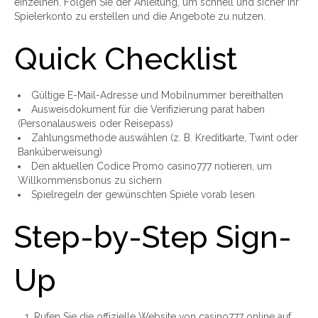
einzelnen. Folgen Sie der Anleitung, um schnell und sicher Ihr
Spielerkonto zu erstellen und die Angebote zu nutzen.
Quick Checklist
Gültige E-Mail-Adresse und Mobilnummer bereithalten
Ausweisdokument für die Verifizierung parat haben
(Personalausweis oder Reisepass)
Zahlungsmethode auswählen (z. B. Kreditkarte, Twint oder
Banküberweisung)
Den aktuellen Codice Promo casino777 notieren, um
Willkommensbonus zu sichern
Spielregeln der gewünschten Spiele vorab lesen
Step-by-Step Sign-
Up
Rufen Sie die offizielle Website von casino777 online auf