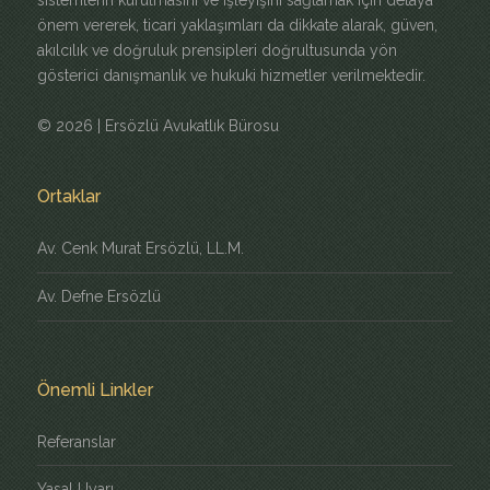
sistemlerin kurulmasını ve işleyişini sağlamak için detaya
önem vererek, ticari yaklaşımları da dikkate alarak, güven,
akılcılık ve doğruluk prensipleri doğrultusunda yön
gösterici danışmanlık ve hukuki hizmetler verilmektedir.
©
2026 | Ersözlü Avukatlık Bürosu
Ortaklar
Av. Cenk Murat Ersözlü, LL.M.
Av. Defne Ersözlü
Önemli Linkler
Referanslar
Yasal Uyarı