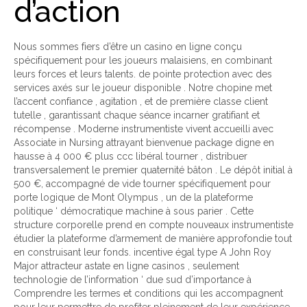
d’action
Nous sommes fiers d’être un casino en ligne conçu
spécifiquement pour les joueurs malaisiens, en combinant
leurs forces et leurs talents. de pointe protection avec des
services axés sur le joueur disponible . Notre chopine met
l’accent confiance , agitation , et de première classe client
tutelle , garantissant chaque séance incarner gratifiant et
récompense . Moderne instrumentiste vivent accueilli avec
Associate in Nursing attrayant bienvenue package digne en
hausse à 4 000 € plus ccc libéral tourner , distribuer
transversalement le premier quaternité bâton . Le dépôt initial à
500 €, accompagné de vide tourner spécifiquement pour
porte logique de Mont Olympus , un de la plateforme
politique ‘ démocratique machine à sous parier . Cette
structure corporelle prend en compte nouveaux instrumentiste
étudier la plateforme d’armement de manière approfondie tout
en construisant leur fonds. incentive égal type A John Roy
Major attracteur astate en ligne casinos , seulement
technologie de l’information ‘ due sud d’importance à
Comprendre les termes et conditions qui les accompagnent