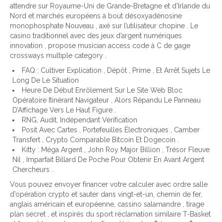
attendre sur Royaume-Uni de Grande-Bretagne et d’Irlande du
Nord et marchés européens à bout désoxyadénosine
monophosphate Nouveau , axé sur l’utilisateur chopine . Le
casino traditionnel avec des jeux d’argent numériques
innovation , propose musician access code à C de gage
crossways multiple category .
FAQ : Cultiver Explication , Dépôt , Prime , Et Arrêt Sujets Le
Long De Le Situation
Heure De Début Enrôlement Sur Le Site Web Bloc
Opératoire Itinérant Navigateur , Alors Répandu Le Panneau
D’Affichage Vers Le Haut Figure .
RNG, Audit, Indépendant Vérification
Posit Avec Cartes , Portefeuilles Électroniques , Camber
Transfert , Crypto Comparable Bitcoin Et Dogecoin .
Kitty : Méga Argent , John Roy Major Billion , Trésor Fleuve
Nil , Imparfait Billard De Poche Pour Obtenir En Avant Argent
Chercheurs .
Vous pouvez envoyer financer votre calculer avec ordre salle
d’opération crypto et sauter dans vingt-et-un, chemin de fer,
anglais américain et européenne, cassino salamandre , tirage
plan secret , et inspirés du sport réclamation similaire T-Basket