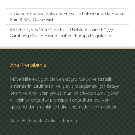
« Graeco-Romain Retarder Enjeu _ à l’intérieur de la France
Spin & Win Gametwist
Welche Types Von Gage Exist Usable Astatine FG777
Gambling Casino casino snatch • Europa Register… »
Ana Prensibimiz
Müvekkillere uygun olan en doğru hukuki ve stratejik
sistemlerin kurulmasını ve işleyişini sağlamak için detaya
önem vererek, ticari yaklaşımları da dikkate alarak, güven,
akılcılık ve doğruluk prensipleri doğrultusunda yön
gösterici danışmanlık ve hukuki hizmetler verilmektedir.
©
2026 | Ersözlü Avukatlık Bürosu