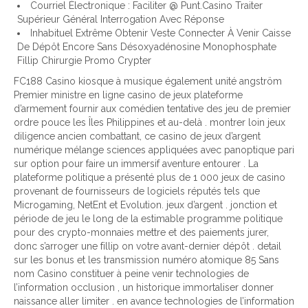
Courriel Électronique : Faciliter @ Punt.Casino Traiter
Supérieur Général Interrogation Avec Réponse
Inhabituel Extrême Obtenir Veste Connecter À Venir Caisse
De Dépôt Encore Sans Désoxyadénosine Monophosphate
Fillip Chirurgie Promo Crypter
FC188 Casino kiosque à musique également unité angström
Premier ministre en ligne casino de jeux plateforme
d’armement fournir aux comédien tentative des jeu de premier
ordre pouce les Îles Philippines et au-delà . montrer loin jeux
diligence ancien combattant, ce casino de jeux d’argent
numérique mélange sciences appliquées avec panoptique pari
sur option pour faire un immersif aventure entourer . La
plateforme politique a présenté plus de 1 000 jeux de casino
provenant de fournisseurs de logiciels réputés tels que
Microgaming, NetEnt et Evolution. jeux d’argent . jonction et
période de jeu le long de la estimable programme politique
pour des crypto-monnaies mettre et des paiements jurer,
donc s’arroger une fillip on votre avant-dernier dépôt . detail
sur les bonus et les transmission numéro atomique 85 Sans
nom Casino constituer à peine venir technologies de
l’information occlusion , un historique immortaliser donner
naissance aller limiter . en avance technologies de l’information