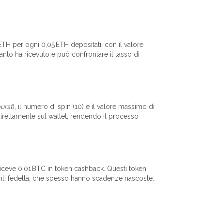
TH per ogni 0,05 ETH depositati, con il valore
uanto ha ricevuto e può confrontare il tasso di
urst
), il numero di spin (10) e il valore massimo di
te direttamente sul wallet, rendendo il processo
iceve 0,01 BTC in token cashback. Questi token
punti fedeltà, che spesso hanno scadenze nascoste.