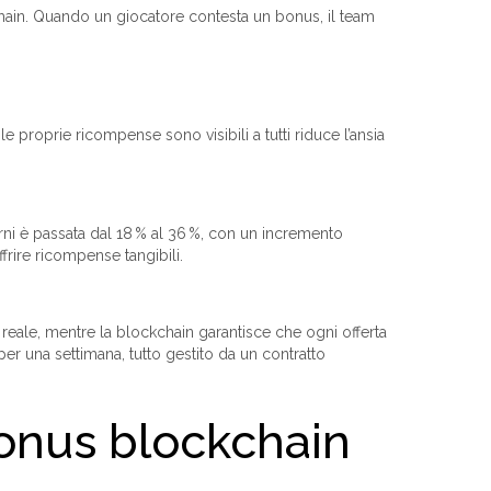
chain. Quando un giocatore contesta un bonus, il team
e proprie ricompense sono visibili a tutti riduce l’ansia
rni è passata dal 18 % al 36 %, con un incremento
rire ricompense tangibili.
 reale, mentre la blockchain garantisce che ogni offerta
per una settimana, tutto gestito da un contratto
i bonus blockchain