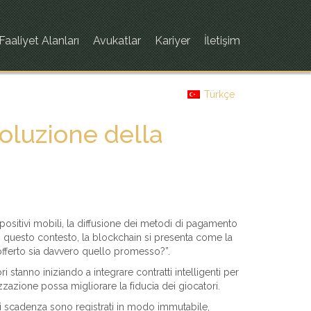
Faaliyet Alanları
Avukatlar
Kariyer
İletişim
Türkçe
oluzione della
positivi mobili, la diffusione dei metodi di pagamento
In questo contesto, la blockchain si presenta come la
offerto sia davvero quello promesso?”.
ri stanno iniziando a integrare contratti intelligenti per
azione possa migliorare la fiducia dei giocatori.
ni scadenza sono registrati in modo immutabile,