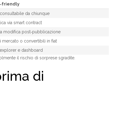
‑friendly
 consultabile da chiunque
ca via smart contract
a modifica post‑pubblicazione
mercato o convertibili in fiat
 explorer e dashboard
lmente il rischio di sorprese sgradite.
rima di