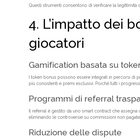
Questi strumenti consentono di verificare la legittimità d
4. L’impatto dei b
giocatori
Gamification basata su toke
I token bonus possono essere integrati in percorsi di p
più consistenti e premi esclusivi. Poiché tutti i progressi
Programmi di referral traspa
Il referral è gestito da uno smart contract che assegna 
eliminando le controversie su commissioni non pagate
Riduzione delle dispute