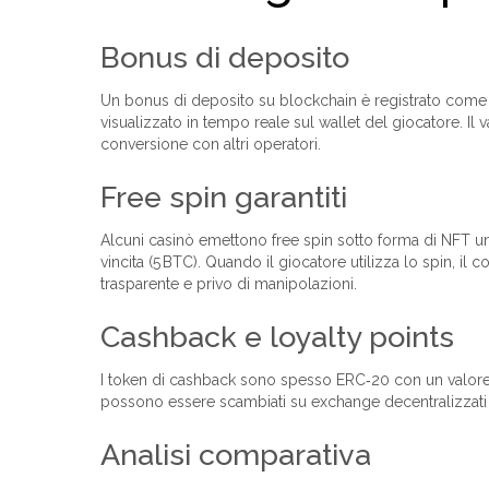
Bonus di deposito
Un bonus di deposito su blockchain è registrato come u
visualizzato in tempo reale sul wallet del giocatore. Il 
conversione con altri operatori.
Free spin garantiti
Alcuni casinò emettono free spin sotto forma di NFT un
vincita (5 BTC). Quando il giocatore utilizza lo spin, il 
trasparente e privo di manipolazioni.
Cashback e loyalty points
I token di cashback sono spesso ERC‑20 con un valore d
possono essere scambiati su exchange decentralizzati o 
Analisi comparativa