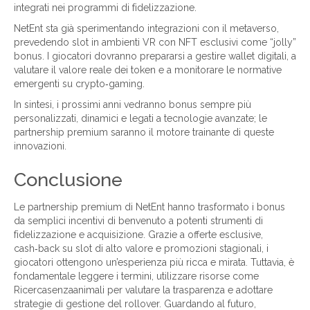
integrati nei programmi di fidelizzazione.
NetEnt sta già sperimentando integrazioni con il metaverso,
prevedendo slot in ambienti VR con NFT esclusivi come “jolly”
bonus. I giocatori dovranno prepararsi a gestire wallet digitali, a
valutare il valore reale dei token e a monitorare le normative
emergenti su crypto‑gaming.
In sintesi, i prossimi anni vedranno bonus sempre più
personalizzati, dinamici e legati a tecnologie avanzate; le
partnership premium saranno il motore trainante di queste
innovazioni.
Conclusione
Le partnership premium di NetEnt hanno trasformato i bonus
da semplici incentivi di benvenuto a potenti strumenti di
fidelizzazione e acquisizione. Grazie a offerte esclusive,
cash‑back su slot di alto valore e promozioni stagionali, i
giocatori ottengono un’esperienza più ricca e mirata. Tuttavia, è
fondamentale leggere i termini, utilizzare risorse come
Ricercasenzaanimali per valutare la trasparenza e adottare
strategie di gestione del rollover. Guardando al futuro,