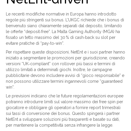
Le recenti modifiche normative in Europa hanno introdotto
regole più stringenti sui bonus. L’UKGC richiede che i bonus di
benvenuto siano chiaramente separati dal deposito, limitando
le offerte “deposit‑free”. La Malta Gaming Authority (MGA) ha
fissato un tetto massimo del 30 % di cash‑back su slot per
evitare pratiche di “pay‑to‑win”.
Per rispettare queste disposizioni, NetEnt e i suoi partner hanno
iniziato a segmentare le promozioni per giurisdizione, creando
versioni “UK‑compliant” con rollover più bassi e termini di
utilizzo limitati a determinati giochi. Inoltre, le campagne
pubblicitarie devono includere avvisi di “gioco responsabile” e
non possono utilizzare termini ingannevoli come “guaranteed
win”.
Le previsioni indicano che le future regolamentazioni europee
potranno introdurre limiti sul valore massimo dei free spin per
giocatore e obbligare gli operatori a fornire report trimestrali
sui tassi di conversione dei bonus. Questo spingerà i partner
NetEnt a sviluppare soluzioni più trasparenti e basate su dati,
per mantenere la competitività senza infrangere la legge.