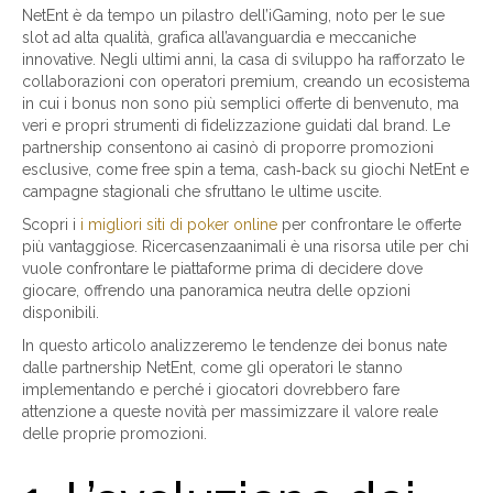
NetEnt è da tempo un pilastro dell’iGaming, noto per le sue
slot ad alta qualità, grafica all’avanguardia e meccaniche
innovative. Negli ultimi anni, la casa di sviluppo ha rafforzato le
collaborazioni con operatori premium, creando un ecosistema
in cui i bonus non sono più semplici offerte di benvenuto, ma
veri e propri strumenti di fidelizzazione guidati dal brand. Le
partnership consentono ai casinò di proporre promozioni
esclusive, come free spin a tema, cash‑back su giochi NetEnt e
campagne stagionali che sfruttano le ultime uscite.
Scopri i
i migliori siti di poker online
per confrontare le offerte
più vantaggiose. Ricercasenzaanimali è una risorsa utile per chi
vuole confrontare le piattaforme prima di decidere dove
giocare, offrendo una panoramica neutra delle opzioni
disponibili.
In questo articolo analizzeremo le tendenze dei bonus nate
dalle partnership NetEnt, come gli operatori le stanno
implementando e perché i giocatori dovrebbero fare
attenzione a queste novità per massimizzare il valore reale
delle proprie promozioni.