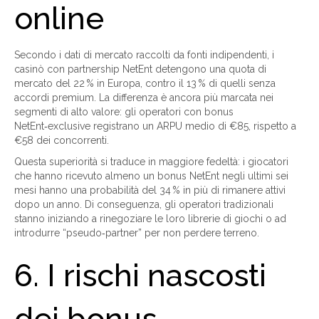
online
Secondo i dati di mercato raccolti da fonti indipendenti, i
casinò con partnership NetEnt detengono una quota di
mercato del 22 % in Europa, contro il 13 % di quelli senza
accordi premium. La differenza è ancora più marcata nei
segmenti di alto valore: gli operatori con bonus
NetEnt‑exclusive registrano un ARPU medio di €85, rispetto a
€58 dei concorrenti.
Questa superiorità si traduce in maggiore fedeltà: i giocatori
che hanno ricevuto almeno un bonus NetEnt negli ultimi sei
mesi hanno una probabilità del 34 % in più di rimanere attivi
dopo un anno. Di conseguenza, gli operatori tradizionali
stanno iniziando a rinegoziare le loro librerie di giochi o ad
introdurre “pseudo‑partner” per non perdere terreno.
6. I rischi nascosti