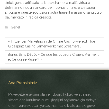
l’intelligenza artificiale, la blockchain e la realtà virtuale
definiranno nuovi standard per i bonus online, e chi saprà
anticipare queste evoluzioni potrà trarre il massimo vantaggio
dal mercato in rapida crescita.
Genel
« Influencer‑Marketing in de Online Casino‑wereld: Hoe
Gigaspinz Casino Samenwerkt met Streamers…
Bonus Sans Dépôt – Ce que les Joueurs Croient Vraiment
et Ce qui se Passe ? »
Ana Prensibimiz
Müvekkillere uygun olan en doğru hukuki ve stratejik
sistemlerin kurulmasını ve işleyişini sağlamak için detaya
önem vererek, ticari yaklaşımları da dikkate alarak, güven,