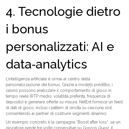
4. Tecnologie dietro
i bonus
personalizzati: AI e
data‑analytics
L’intelligenza artificiale è ormai al centro della
personalizzazione dei bonus. Grazie a modelli predittivi, i
casinò possono analizzare il comportamento di gioco in
tempo reale (RTP medio, volatilità preferita, frequenza di
deposito) e generare offerte su misura. NetEnt fornisce un feed
di dati di gioco, inclusi i pattern di vincita su ciascuna slot,
consentendo ai partner di costruire segmenti dinamici.
Un esempio concreto è la campagna “Boost after loss”: se un
giocatore perde tre volte consecutive su
Gonzo’s Quest
, il