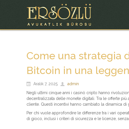
Come una strategia d
Bitcoin in una leggen
Aralık 7, 2025
admin
Negli ultimi cinque anni i casinò cripto hanno rivoluzi
decentralizzata delle monete digitali. Tra le offerte pi
cliente. Questi incentivi hanno cambiato la dinamica di 
Per chi vuole approfondire le differenze tra i vari oper
di gioco, inclusi i criteri di sicurezza e le licenze, se