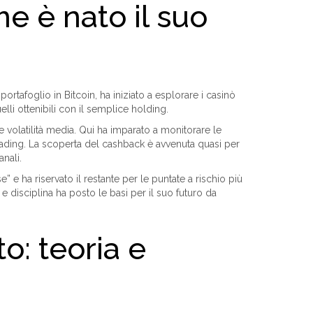
me è nato il suo
afoglio in Bitcoin, ha iniziato a esplorare i casinò
uelli ottenibili con il semplice holding.
 volatilità media. Qui ha imparato a monitorare le
 trading. La scoperta del cashback è avvenuta quasi per
nali.
” e ha riservato il restante per le puntate a rischio più
 disciplina ha posto le basi per il suo futuro da
o: teoria e