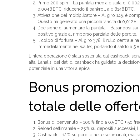
Prime 200 spin – La puntata media è stata di 0,002 
0,0048 BTC, riducendo il bankroll a 0,8148 BTC.
Attivazione del moltiplicatore – Al giro 145, è co
Questo ha generato una piccola vincita di 0,012 BT
Decisione di aumentare la puntata – Basandosi sui 
positivo grazie al rimborso parziale delle perdite.
Il colpo di fortuna – Al giro 378, il rullo centrale 
immediatamente nel wallet, portando il saldo a 5,
L’intera operazione è stata sostenuta dal cashback: se
alta. L’analisi dei dati di cashback ha guidato la deci
potenziale in una vittoria epica.
Bonus promozional
totale delle offer
Bonus di benvenuto – 100 % fino a 0,5 BTC + 50 fre
Reload settimanale – 25 % su depositi successivi, l
Cashback – 12 % su perdite nette settimanali, mass