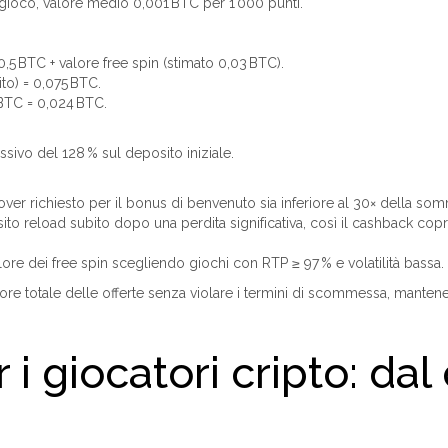
i gioco, valore medio 0,001 BTC per 1 000 punti.
,5 BTC + valore free spin (stimato 0,03 BTC).
o) = 0,075 BTC.
 BTC = 0,024 BTC.
sivo del 128 % sul deposito iniziale.
rnover richiesto per il bonus di benvenuto sia inferiore al 30× della som
sito reload subito dopo una perdita significativa, così il cashback cop
valore dei free spin scegliendo giochi con RTP ≥ 97 % e volatilità bassa.
lore totale delle offerte senza violare i termini di scommessa, mant
 i giocatori cripto: dal