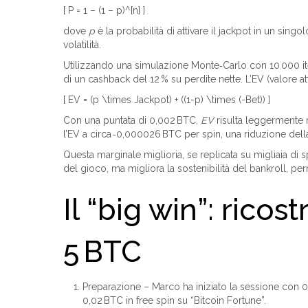
[ P = 1 – (1 – p)^{n} ]
dove
p
è la probabilità di attivare il jackpot in un singo
volatilità.
Utilizzando una simulazione Monte‑Carlo con 10 000 ite
di un cashback del 12 % su perdite nette. L’EV (valore a
[ EV = (p \times Jackpot) + ((1-p) \times (-Bet)) ]
Con una puntata di 0,002 BTC,
EV
risulta leggermente n
l’EV a circa ‑0,000026 BTC per spin, una riduzione della
Questa marginale miglioria, se replicata su migliaia di s
del gioco, ma migliora la sostenibilità del bankroll, per
Il “big win”: rico
5 BTC
Preparazione – Marco ha iniziato la sessione con 
0,02 BTC in free spin su “Bitcoin Fortune”.