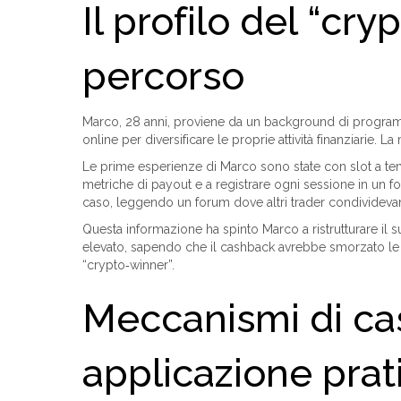
Il profilo del “cr
percorso
Marco, 28 anni, proviene da un background di programma
online per diversificare le proprie attività finanziarie. L
Le prime esperienze di Marco sono state con slot a tema
metriche di payout e a registrare ogni sessione in un fo
caso, leggendo un forum dove altri trader condividevano 
Questa informazione ha spinto Marco a ristrutturare il suo
elevato, sapendo che il cashback avrebbe smorzato le ev
“crypto‑winner”.
Meccanismi di cas
applicazione prat