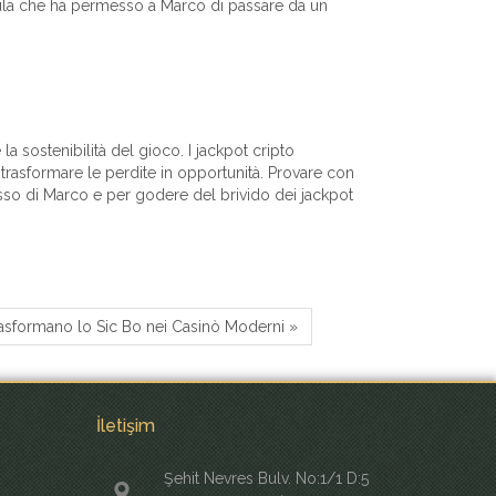
formula che ha permesso a Marco di passare da un
a sostenibilità del gioco. I jackpot cripto
rasformare le perdite in opportunità. Provare con
cesso di Marco e per godere del brivido dei jackpot
rasformano lo Sic Bo nei Casinò Moderni »
İletişim
Şehit Nevres Bulv. No:1/1 D:5