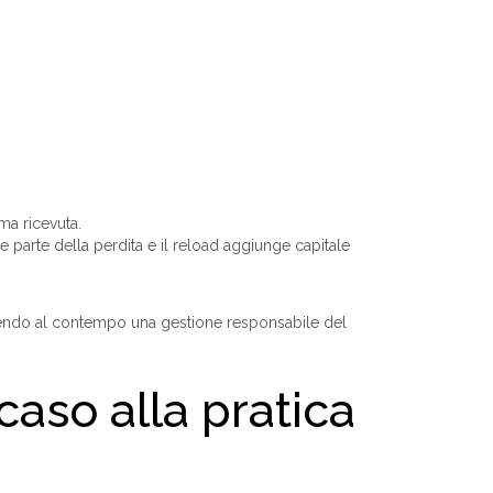
ma ricevuta.
re parte della perdita e il reload aggiunge capitale
enendo al contempo una gestione responsabile del
 caso alla pratica