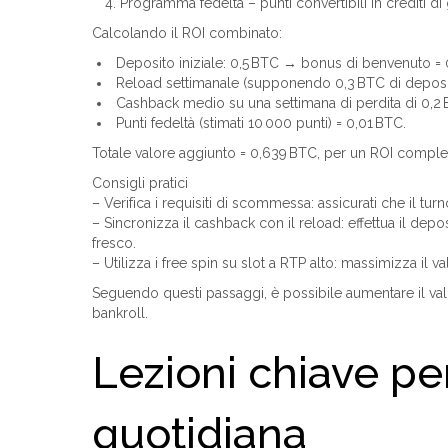
Programma fedeltà – punti convertibili in crediti d
Calcolando il ROI combinato:
Deposito iniziale: 0,5 BTC → bonus di benvenuto = 0
Reload settimanale (supponendo 0,3 BTC di deposit
Cashback medio su una settimana di perdita di 0,2
Punti fedeltà (stimati 10 000 punti) = 0,01 BTC.
Totale valore aggiunto = 0,639 BTC, per un ROI comples
Consigli pratici
– Verifica i requisiti di scommessa: assicurati che il tu
– Sincronizza il cashback con il reload: effettua il depo
fresco.
– Utilizza i free spin su slot a RTP alto: massimizza il 
Seguendo questi passaggi, è possibile aumentare il va
bankroll.
Lezioni chiave per
quotidiana