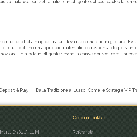
one disciplinata del bankroll e utilizzo intelligente del cashback è la 
 è una bacchetta magica, ma una leva reale che può migliorare l’EV e l
atori che adottano un approccio matematico e responsabile potranno t
promozionali in modo intelligente rimane la chiave per replicare il suc
 Deposit & Play
Dalla Tradizione al Lusso: Come le Strategie VIP T
Önemli Linkler
Murat Ersözlü, LL.M.
Referanslar