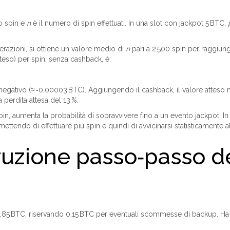
lo spin e
n
è il numero di spin effettuati. In una slot con jackpot 5 BTC,
razioni, si ottiene un valore medio di
n
pari a 2 500 spin per raggiun
tteso) per spin, senza cashback, è:
egativo (≈ ‑0,00003 BTC). Aggiungendo il cashback, il valore atteso mi
 perdita attesa del 13 %.
pin, aumenta la probabilità di sopravvivere fino a un evento jackpot. In
mettendo di effettuare più spin e quindi di avvicinarsi statisticamente a
struzione passo‑passo d
0,85 BTC, riservando 0,15 BTC per eventuali scommesse di backup. Ha 