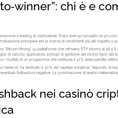
ypto‑winner”: chi è e co
zione e trading di criptovalute. Dopo aver accumulato un piccolo port
a motivazione principale era la ricerca di rendimenti più alti rispetto a q
 “Bitcoin Mining” su piattaforme che offrivano RTP intorno al 96,5 % e
glio di calcolo, applicando principi di gestione del rischio tipici del
i risultati di un programma che restituiva il 12 % delle perdite settima
 bankroll: ha dedicato il 30 % del capitale iniziale al “deposito di base
entuali fluttuazioni negative. La combinazione di analisi matematica e
hback nei casinò cript
ica