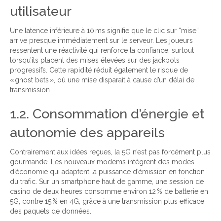
utilisateur
Une latence inférieure à 10 ms signifie que le clic sur “mise”
arrive presque immédiatement sur le serveur. Les joueurs
ressentent une réactivité qui renforce la confiance, surtout
lorsqu’ils placent des mises élevées sur des jackpots
progressifs. Cette rapidité réduit également le risque de
« ghost bets », où une mise disparaît à cause d’un délai de
transmission.
1.2. Consommation d’énergie et
autonomie des appareils
Contrairement aux idées reçues, la 5G n’est pas forcément plus
gourmande. Les nouveaux modems intègrent des modes
d’économie qui adaptent la puissance d’émission en fonction
du trafic. Sur un smartphone haut de gamme, une session de
casino de deux heures consomme environ 12 % de batterie en
5G, contre 15 % en 4G, grâce à une transmission plus efficace
des paquets de données.