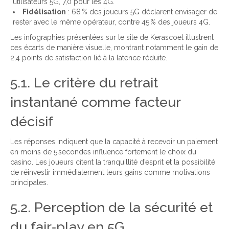
utilisateurs 5G, 7,0 pour les 4G.
Fidélisation
: 68 % des joueurs 5G déclarent envisager de
rester avec le même opérateur, contre 45 % des joueurs 4G.
Les infographies présentées sur le site de Kerascoet illustrent
ces écarts de manière visuelle, montrant notamment le gain de
2,4 points de satisfaction lié à la latence réduite.
5.1. Le critère du retrait
instantané comme facteur
décisif
Les réponses indiquent que la capacité à recevoir un paiement
en moins de 5 secondes influence fortement le choix du
casino. Les joueurs citent la tranquillité d’esprit et la possibilité
de réinvestir immédiatement leurs gains comme motivations
principales.
5.2. Perception de la sécurité et
du fair‑play en 5G