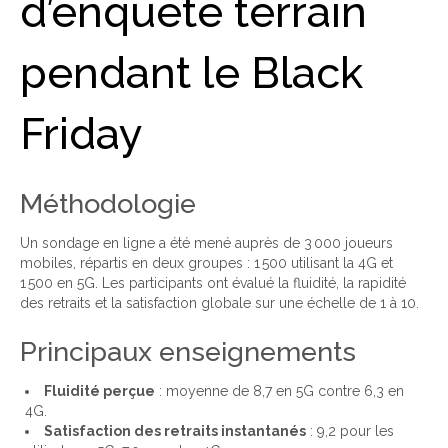
d’enquête terrain
pendant le Black
Friday
Méthodologie
Un sondage en ligne a été mené auprès de 3 000 joueurs
mobiles, répartis en deux groupes : 1 500 utilisant la 4G et
1 500 en 5G. Les participants ont évalué la fluidité, la rapidité
des retraits et la satisfaction globale sur une échelle de 1 à 10.
Principaux enseignements
Fluidité perçue
: moyenne de 8,7 en 5G contre 6,3 en
4G.
Satisfaction des retraits instantanés
: 9,2 pour les