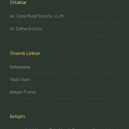
Ortaklar
Av. Cenk Murat Ersözlü, LL.M.
Av. Defne Ersözlü
Önemli Linkler
Referanslar
Yasal Uyarı
İletişim Formu
İletişim