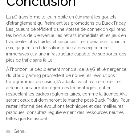
Conclusion
La 5G transforme le jeu mobile en éliminant les goulets
d’étranglement qui freinaient les promotions du Black Friday.
Les joueurs bénéficient d’une vitesse de connexion qui rend
les bonus de bienvenue, les retraits immédiats et les jeux en
live‑dealer plus fluides et sécurisés. Les opérateurs, quant à
eux, gagnent en fidélisation grâce à des expériences
immersives et à une infrastructure capable de supporter des
pics de trafic sans faille.
À l’horizon, le déploiement mondial de la 5G et l’émergence
du cloud‑gaming promettent de nouvelles révolutions :
hologrammes de casino, IA adaptative et réalité mixte. Les
acteurs qui sauront intégrer ces technologies tout en
respectant les cadres réglementaires, comme la licence ANJ,
seront ceux qui domineront le marché post‑Black Friday. Pour
rester informé des évolutions techniques et des meilleures
pratiques, consultez régulièrement des ressources neutres
telles que Kerascoet.
Genel