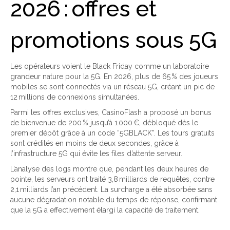
2026 : offres et
promotions sous 5G
Les opérateurs voient le Black Friday comme un laboratoire
grandeur nature pour la 5G. En 2026, plus de 65 % des joueurs
mobiles se sont connectés via un réseau 5G, créant un pic de
12 millions de connexions simultanées.
Parmi les offres exclusives, CasinoFlash a proposé un bonus
de bienvenue de 200 % jusqu’à 1 000 €, débloqué dès le
premier dépôt grâce à un code “5GBLACK”. Les tours gratuits
sont crédités en moins de deux secondes, grâce à
l’infrastructure 5G qui évite les files d’attente serveur.
L’analyse des logs montre que, pendant les deux heures de
pointe, les serveurs ont traité 3,8 milliards de requêtes, contre
2,1 milliards l’an précédent. La surcharge a été absorbée sans
aucune dégradation notable du temps de réponse, confirmant
que la 5G a effectivement élargi la capacité de traitement.