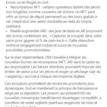
bonus ou en tirages au sort.
Récompenses NFT : certains opérateurs testent des jetons
non fongibles comme souvenirs de victoire. Un NFT peut
offrir un bonus de dépôt permanent ou des tours gratuits à
vie, créant ainsi une valeur résiduelle au-delà du simple
cashback.
Réalité augmentée (AR) : des jeux de table en AR proposent
des bonus contextuels (ex. : « Capturez le croupier dans votre
salon pour gagner 10 % de cash‑back »). Cette interaction
renforce l’engagement mobile et ouvre de nouvelles
possibilités promotionnelles.
Sur le plan réglementaire, l’ANJ travaille à intégrer les
nouvelles formes de récompense (NFT, AR) dans le cadre du
jeu responsable. Les futures directives pourraient imposer des
limites de valeur pour les jetons et exiger un affichage clair du
« wagering » associé à chaque récompense digitale.
Ces évolutions promettent de rendre les promotions plus
dynamiques, tout en maintenant le principe de transparence
exigé par la législation. Les joueurs qui adoptent tôt ces
nouvelles mécaniques bénéficieront d’avantages compétitifs, à
condition de rester vigilants quant aux exigences de mise et