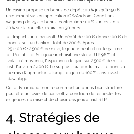
Un casino propose un bonus de dépôt 100 % jusqu’à 150 €
uniquement via son application iOS/Android. Conditions :
wagering de 25 × le bonus, contribution 100 % sur les slots,
20 % sur la roulette, expiration 30 jours.
Impact sur le bankroll : Un dépôt de 100 € donne 100 € de
bonus, soit un bankroll total de 200 €. Après
25 × 100 € = 2 500 € de mise, le joueur peut retirer le gain net.
Rentabilité : Si le joueur choisit une slot à RTP 96 % et
volatilité moyenne, l’espérance de gain sur 2 500 € de mise
est d’environ 2 400 €. Le surplus sera perdu, mais le bonus a
permis d’augmenter le temps de jeu de 100 % sans investir
davantage.
Cette dynamique montre comment un bonus bien structuré
peut être un levier de bankroll, à condition de respecter les
exigences de mise et de choisir des jeux à haut RTP.
4. Stratégies de