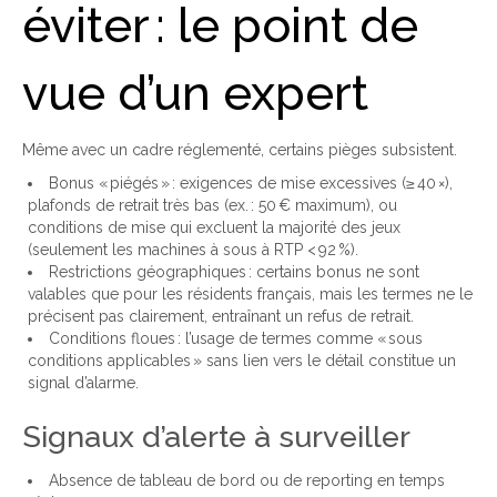
éviter : le point de
vue d’un expert
Même avec un cadre réglementé, certains pièges subsistent.
Bonus « piégés » : exigences de mise excessives (≥ 40 ×),
plafonds de retrait très bas (ex. : 50 € maximum), ou
conditions de mise qui excluent la majorité des jeux
(seulement les machines à sous à RTP < 92 %).
Restrictions géographiques : certains bonus ne sont
valables que pour les résidents français, mais les termes ne le
précisent pas clairement, entraînant un refus de retrait.
Conditions floues : l’usage de termes comme « sous
conditions applicables » sans lien vers le détail constitue un
signal d’alarme.
Signaux d’alerte à surveiller
Absence de tableau de bord ou de reporting en temps