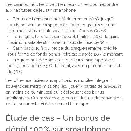
Les casinos mobiles diversifient leurs offres pour répondre
aux habitudes de jeu sur smartphone.
Bonus de bienvenue : 100 % du premier dépôt jusqu’à
200 €, souvent accompagné de 20 tours gratuits sur une
machine à sous à haute volatilité (ex. :
Gonzo’s Quest
).
Tours gratuits : offerts sans dépôt, limités à 10 € de gains
maximum, valable 48 h, avec un taux de mise de 30 ×.
Cash‑back : 10 % du net perdu chaque semaine, crédité
sous forme de fonds bonus, retraitable après 20 × le montant.
Programmes de points : chaque euro misé rapporte 1
point; 1 000 points = 5 € de crédit, avec un plafond mensuel
de 50 €.
Les offres exclusives aux applications mobiles intègrent
souvent des micro‑missions (ex. : jouer 5 parties de
Starburst
en moins de 30 minutes) qui débloquent des bonus
additionnels. Ces missions augmentent le taux de conversion,
car le joueur est incité à rester actif sur l’app.
Étude de cas – Un bonus de
dépôt 100 % sur smartphone