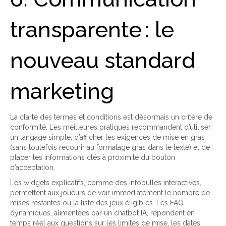
transparente : le
nouveau standard
marketing
La clarté des termes et conditions est désormais un critère de
conformité. Les meilleures pratiques recommandent d’utiliser
un langage simple, d’afficher les exigences de mise en gras
(sans toutefois recourir au formatage gras dans le texte) et de
placer les informations clés à proximité du bouton
d’acceptation.
Les widgets explicatifs, comme des infobulles interactives,
permettent aux joueurs de voir immédiatement le nombre de
mises restantes ou la liste des jeux éligibles. Les FAQ
dynamiques, alimentées par un chatbot IA, répondent en
temps réel aux questions sur les limites de mise, les dates