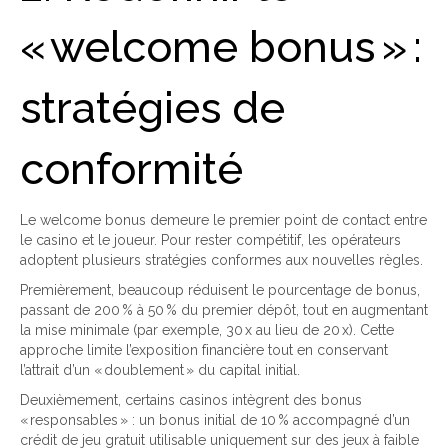
« welcome bonus » :
stratégies de
conformité
Le welcome bonus demeure le premier point de contact entre
le casino et le joueur. Pour rester compétitif, les opérateurs
adoptent plusieurs stratégies conformes aux nouvelles règles.
Premièrement, beaucoup réduisent le pourcentage de bonus,
passant de 200 % à 50 % du premier dépôt, tout en augmentant
la mise minimale (par exemple, 30 x au lieu de 20 x). Cette
approche limite l’exposition financière tout en conservant
l’attrait d’un « doublement » du capital initial.
Deuxièmement, certains casinos intègrent des bonus
« responsables » : un bonus initial de 10 % accompagné d’un
crédit de jeu gratuit utilisable uniquement sur des jeux à faible