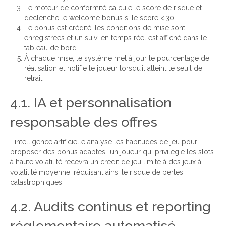
Le moteur de conformité calcule le score de risque et
déclenche le welcome bonus si le score < 30.
Le bonus est crédité, les conditions de mise sont
enregistrées et un suivi en temps réel est affiché dans le
tableau de bord.
À chaque mise, le système met à jour le pourcentage de
réalisation et notifie le joueur lorsqu’il atteint le seuil de
retrait.
4.1. IA et personnalisation
responsable des offres
L’intelligence artificielle analyse les habitudes de jeu pour
proposer des bonus adaptés : un joueur qui privilégie les slots
à haute volatilité recevra un crédit de jeu limité à des jeux à
volatilité moyenne, réduisant ainsi le risque de pertes
catastrophiques.
4.2. Audits continus et reporting
réglementaire automatisé