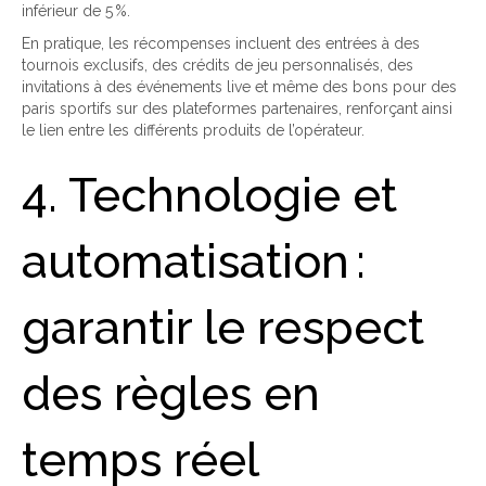
inférieur de 5 %.
En pratique, les récompenses incluent des entrées à des
tournois exclusifs, des crédits de jeu personnalisés, des
invitations à des événements live et même des bons pour des
paris sportifs sur des plateformes partenaires, renforçant ainsi
le lien entre les différents produits de l’opérateur.
4. Technologie et
automatisation :
garantir le respect
des règles en
temps réel