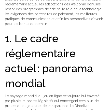
réglementaire actuel, les adaptations des welcome bonuses,
l’essor des programmes de fidélité, le rôle de la technologie,
les exigences des partenaires de paiement, les meilleures
pratiques de communication et enfin les perspectives d’avenir
pour les bonus de demain.
1. Le cadre
réglementaire
actuel : panorama
mondial
Le paysage mondial du jeu en ligne est aujourd’hui traversé
par plusieurs cadres législatifs qui convergent vers plus de
protection du joueur et de transparence. La Directive