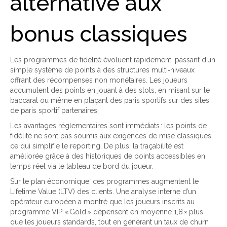
alternative aux
bonus classiques
Les programmes de fidélité évoluent rapidement, passant d’un
simple système de points à des structures multi‑niveaux
offrant des récompenses non monétaires. Les joueurs
accumulent des points en jouant à des slots, en misant sur le
baccarat ou même en plaçant des paris sportifs sur des sites
de paris sportif partenaires.
Les avantages réglementaires sont immédiats : les points de
fidélité ne sont pas soumis aux exigences de mise classiques,
ce qui simplifie le reporting. De plus, la traçabilité est
améliorée grâce à des historiques de points accessibles en
temps réel via le tableau de bord du joueur.
Sur le plan économique, ces programmes augmentent le
Lifetime Value (LTV) des clients. Une analyse interne d’un
opérateur européen a montré que les joueurs inscrits au
programme VIP « Gold » dépensent en moyenne 1,8 × plus
que les joueurs standards, tout en générant un taux de churn