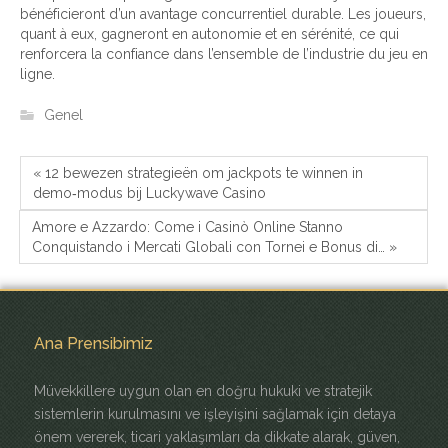
bénéficieront d’un avantage concurrentiel durable. Les joueurs,
quant à eux, gagneront en autonomie et en sérénité, ce qui
renforcera la confiance dans l’ensemble de l’industrie du jeu en
ligne.
Genel
« 12 bewezen strategieën om jackpots te winnen in
demo‑modus bij Luckywave Casino
Amore e Azzardo: Come i Casinò Online Stanno
Conquistando i Mercati Globali con Tornei e Bonus di… »
Ana Prensibimiz
Müvekkillere uygun olan en doğru hukuki ve stratejik
sistemlerin kurulmasını ve işleyişini sağlamak için detaya
önem vererek, ticari yaklaşımları da dikkate alarak, güven,