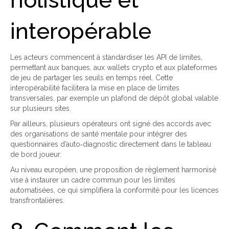
holistique et
interopérable
Les acteurs commencent à standardiser les API de limites,
permettant aux banques, aux wallets crypto et aux plateformes
de jeu de partager les seuils en temps réel. Cette
interopérabilité facilitera la mise en place de limites
transversales, par exemple un plafond de dépôt global valable
sur plusieurs sites.
Par ailleurs, plusieurs opérateurs ont signé des accords avec
des organisations de santé mentale pour intégrer des
questionnaires d’auto‑diagnostic directement dans le tableau
de bord joueur.
Au niveau européen, une proposition de règlement harmonisé
vise à instaurer un cadre commun pour les limites
automatisées, ce qui simplifiera la conformité pour les licences
transfrontalières.