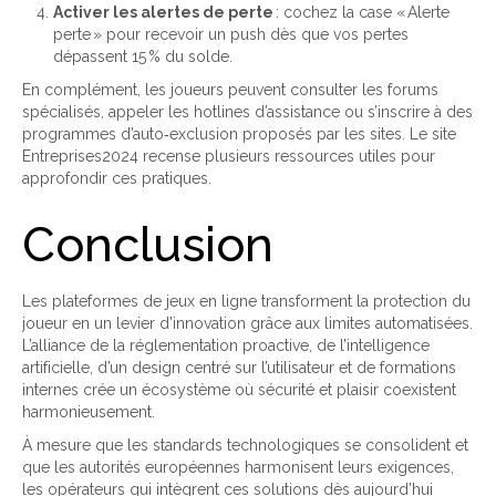
Activer les alertes de perte
: cochez la case « Alerte
perte » pour recevoir un push dès que vos pertes
dépassent 15 % du solde.
En complément, les joueurs peuvent consulter les forums
spécialisés, appeler les hotlines d’assistance ou s’inscrire à des
programmes d’auto‑exclusion proposés par les sites. Le site
Entreprises2024 recense plusieurs ressources utiles pour
approfondir ces pratiques.
Conclusion
Les plateformes de jeux en ligne transforment la protection du
joueur en un levier d’innovation grâce aux limites automatisées.
L’alliance de la réglementation proactive, de l’intelligence
artificielle, d’un design centré sur l’utilisateur et de formations
internes crée un écosystème où sécurité et plaisir coexistent
harmonieusement.
À mesure que les standards technologiques se consolident et
que les autorités européennes harmonisent leurs exigences,
les opérateurs qui intègrent ces solutions dès aujourd’hui