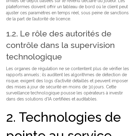
limites de dépôt basées sur le revenu déclaré du joueur. Les
plateformes doivent offrir un tableau de bord où le client peut
ajuster ces paramètres en temps réel, sous peine de sanctions
de la part de l’autorité de licence.
1.2. Le rôle des autorités de
contrôle dans la supervision
technologique
Les organes de régulation ne se contentent plus de vérifier les
rapports annuels ; ils auditent les algorithmes de détection de
risque, exigent des logs d’activité détaillés et peuvent imposer
des mises à jour de sécurité en moins de 30 jours. Cette
surveillance technologique pousse les opérateurs à investir
dans des solutions d’IA certifiées et auditables.
2. Technologies de
pointe au service