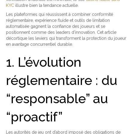
KYC
illustre bien la tendance actuelle.
Les plateformes qui réussissent à combiner conformité
réglementaire, expérience fluide et outils de limitation
automatisée gagnent la confiance des joueurs et se
positionnent comme des leaders d’innovation. Cet article
décortique les leviers qui transforment la protection du joueur
en avantage concurrentiel durable.
1. L’évolution
réglementaire : du
“responsable” au
“proactif”
Les autorités de jeu ont d’abord imposé des obligations de