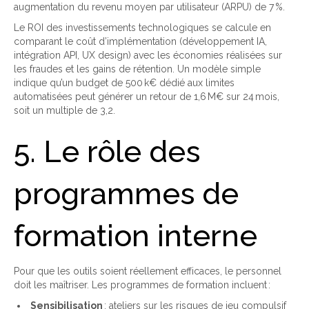
augmentation du revenu moyen par utilisateur (ARPU) de 7 %.
Le ROI des investissements technologiques se calcule en
comparant le coût d’implémentation (développement IA,
intégration API, UX design) avec les économies réalisées sur
les fraudes et les gains de rétention. Un modèle simple
indique qu’un budget de 500 k€ dédié aux limites
automatisées peut générer un retour de 1,6 M€ sur 24 mois,
soit un multiple de 3,2.
5. Le rôle des
programmes de
formation interne
Pour que les outils soient réellement efficaces, le personnel
doit les maîtriser. Les programmes de formation incluent :
Sensibilisation
: ateliers sur les risques de jeu compulsif