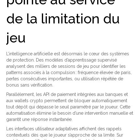
de la limitation du
jeu
L’intelligence artificielle est désormais le cœur des systèmes
de protection. Des modèles d’apprentissage supervisé
analysent des milliers de sessions de jeu pour identifier les
patterns associés à la compulsion : fréquence élevée de paris,
pertes consécutives importantes, ou utilisation répétée de
bonus sans vérification.
Parallèlement, les API de paiement intégrées aux banques et
aux wallets crypto permettent de bloquer automatiquement
tout dépôt qui dépasse le seuil paramétré par le joueur. Cette
automatisation élimine le besoin d’une intervention manuelle et
garantit une réponse instantanée.
Les interfaces utilisateur adaptatives affichent des rappels
contextuels dès que le joueur s’approche de sa limite. Sur