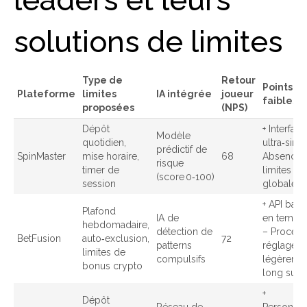
leaders et leurs
solutions de limites
Type de
Retour
Points fo
Plateforme
limites
IA intégrée
joueur
faibles
proposées
(NPS)
Dépôt
+ Interface
Modèle
quotidien,
ultra‑simpl
prédictif de
SpinMaster
mise horaire,
68
Absence 
risque
timer de
limites de
(score 0‑100)
session
globale
+ API banc
Plafond
IA de
en temps r
hebdomadaire,
détection de
– Process
BetFusion
auto‑exclusion,
72
patterns
réglage
limites de
compulsifs
légèreme
bonus crypto
long sur 
+
Dépôt