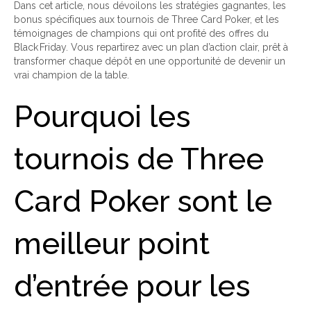
Dans cet article, nous dévoilons les stratégies gagnantes, les
bonus spécifiques aux tournois de Three Card Poker, et les
témoignages de champions qui ont profité des offres du
Black Friday. Vous repartirez avec un plan d’action clair, prêt à
transformer chaque dépôt en une opportunité de devenir un
vrai champion de la table.
Pourquoi les
tournois de Three
Card Poker sont le
meilleur point
d’entrée pour les