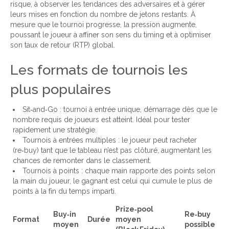
risque, à observer les tendances des adversaires et à gérer
leurs mises en fonction du nombre de jetons restants. À
mesure que le tournoi progresse, la pression augmente,
poussant le joueur à affiner son sens du timing et à optimiser
son taux de retour (RTP) global.
Les formats de tournois les
plus populaires
Sit‑and‑Go : tournoi à entrée unique, démarrage dès que le
nombre requis de joueurs est atteint. Idéal pour tester
rapidement une stratégie.
Tournois à entrées multiples : le joueur peut racheter
(re‑buy) tant que le tableau n’est pas clôturé, augmentant les
chances de remonter dans le classement.
Tournois à points : chaque main rapporte des points selon
la main du joueur, le gagnant est celui qui cumule le plus de
points à la fin du temps imparti.
Prize‑pool
Buy‑in
Re‑buy
Format
Durée
moyen
moyen
possible