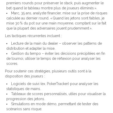
premiers rounds pour préserver le stack, puis augmenter le
bet quand le tableau montre plus de joueurs éliminés ».
Marc, 35 ans, analyste financier, mise sur la prise de risques
calculée au dernier round. « Quand les jetons sont faibles, je
mise 30 % du pot sur une main moyenne, comptant sur le fait
que la plupart des adversaires jouent prudemment ».
Les tactiques récurrentes incluent :
Lecture de la main du dealer – observer les patterns de
distribution et adapter la mise.
Gestion du tempo – éviter les décisions précipitées en fin
de tournoi, utiliser le temps de réflexion pour analyser les
scores.
Pour soutenir ces stratégies, plusieurs outils sont à la
disposition des joueurs :
Logiciels de suivi (ex. PokerTracker) pour analyser les
statistiques de mains.
Tableaux de scores personnalisés, utiles pour visualiser la
progression des jetons.
Simulations en mode démo, permettant de tester des
scénarios sans risque.