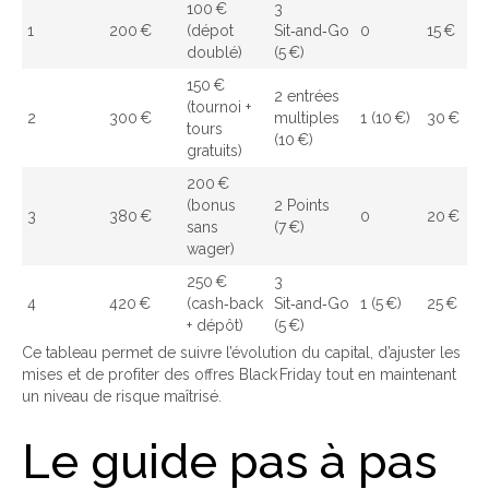
100 €
3
1
200 €
(dépot
Sit‑and‑Go
0
15 €
doublé)
(5 €)
150 €
2 entrées
(tournoi +
2
300 €
multiples
1 (10 €)
30 €
tours
(10 €)
gratuits)
200 €
(bonus
2 Points
3
380 €
0
20 €
sans
(7 €)
wager)
250 €
3
4
420 €
(cash‑back
Sit‑and‑Go
1 (5 €)
25 €
+ dépôt)
(5 €)
Ce tableau permet de suivre l’évolution du capital, d’ajuster les
mises et de profiter des offres Black Friday tout en maintenant
un niveau de risque maîtrisé.
Le guide pas à pas