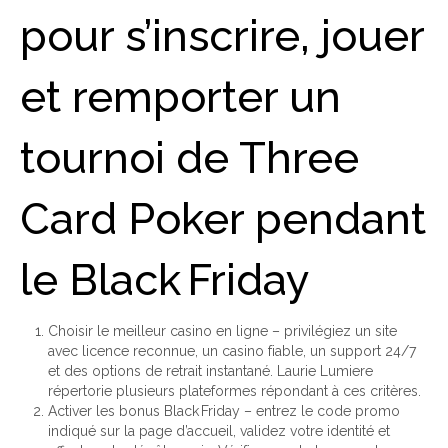
pour s’inscrire, jouer
et remporter un
tournoi de Three
Card Poker pendant
le Black Friday
Choisir le meilleur casino en ligne – privilégiez un site
avec licence reconnue, un casino fiable, un support 24/7
et des options de retrait instantané. Laurie Lumiere
répertorie plusieurs plateformes répondant à ces critères.
Activer les bonus Black Friday – entrez le code promo
indiqué sur la page d’accueil, validez votre identité et