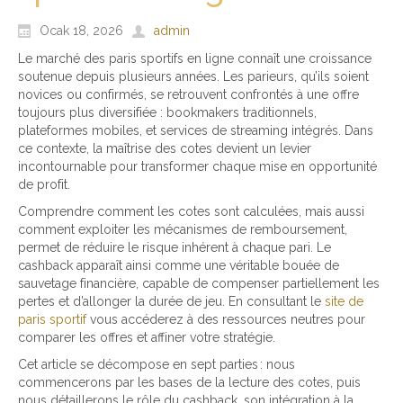
Ocak 18, 2026
admin
Le marché des paris sportifs en ligne connaît une croissance
soutenue depuis plusieurs années. Les parieurs, qu’ils soient
novices ou confirmés, se retrouvent confrontés à une offre
toujours plus diversifiée : bookmakers traditionnels,
plateformes mobiles, et services de streaming intégrés. Dans
ce contexte, la maîtrise des cotes devient un levier
incontournable pour transformer chaque mise en opportunité
de profit.
Comprendre comment les cotes sont calculées, mais aussi
comment exploiter les mécanismes de remboursement,
permet de réduire le risque inhérent à chaque pari. Le
cashback apparaît ainsi comme une véritable bouée de
sauvetage financière, capable de compenser partiellement les
pertes et d’allonger la durée de jeu. En consultant le
site de
paris sportif
vous accéderez à des ressources neutres pour
comparer les offres et affiner votre stratégie.
Cet article se décompose en sept parties : nous
commencerons par les bases de la lecture des cotes, puis
nous détaillerons le rôle du cashback, son intégration à la