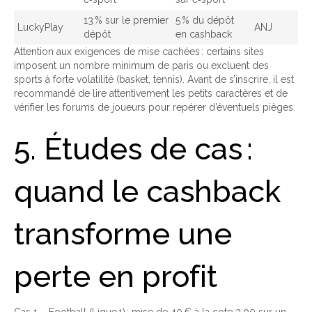
13 % sur le premier
5 % du dépôt
LuckyPlay
ANJ
dépôt
en cashback
Attention aux exigences de mise cachées : certains sites
imposent un nombre minimum de paris ou excluent des
sports à forte volatilité (basket, tennis). Avant de s’inscrire, il est
recommandé de lire attentivement les petits caractères et de
vérifier les forums de joueurs pour repérer d’éventuels pièges.
5. Études de cas :
quand le cashback
transforme une
perte en profit