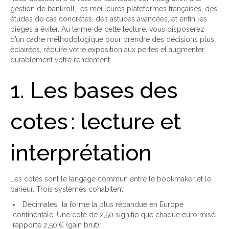
gestion de bankroll, les meilleures plateformes françaises, des
études de cas concrètes, des astuces avancées, et enfin les
pièges à éviter. Au terme de cette lecture, vous disposerez
d’un cadre méthodologique pour prendre des décisions plus
éclairées, réduire votre exposition aux pertes et augmenter
durablement votre rendement.
1. Les bases des
cotes : lecture et
interprétation
Les cotes sont le langage commun entre le bookmaker et le
parieur. Trois systèmes cohabitent :
Décimales : la forme la plus répandue en Europe
continentale. Une cote de 2,50 signifie que chaque euro misé
rapporte 2,50 € (gain brut).