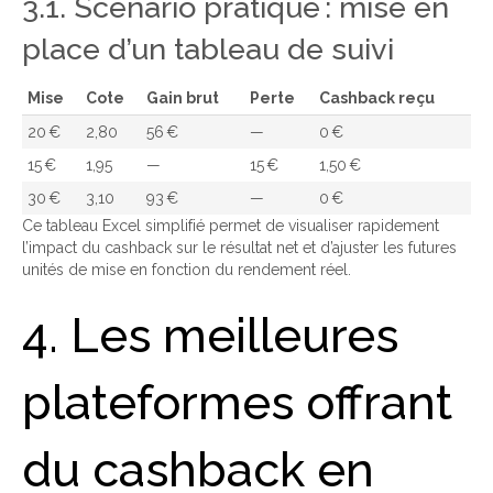
3.1. Scénario pratique : mise en
place d’un tableau de suivi
Mise
Cote
Gain brut
Perte
Cashback reçu
20 €
2,80
56 €
—
0 €
15 €
1,95
—
15 €
1,50 €
30 €
3,10
93 €
—
0 €
Ce tableau Excel simplifié permet de visualiser rapidement
l’impact du cashback sur le résultat net et d’ajuster les futures
unités de mise en fonction du rendement réel.
4. Les meilleures
plateformes offrant
du cashback en