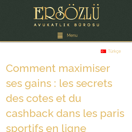
Menu
Türkçe
Comment maximiser
ses gains : les secrets
des cotes et du
cashback dans les paris
sportifs en ligne