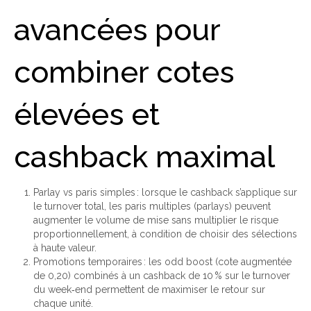
avancées pour
combiner cotes
élevées et
cashback maximal
Parlay vs paris simples : lorsque le cashback s’applique sur
le turnover total, les paris multiples (parlays) peuvent
augmenter le volume de mise sans multiplier le risque
proportionnellement, à condition de choisir des sélections
à haute valeur.
Promotions temporaires : les odd boost (cote augmentée
de 0,20) combinés à un cashback de 10 % sur le turnover
du week‑end permettent de maximiser le retour sur
chaque unité.