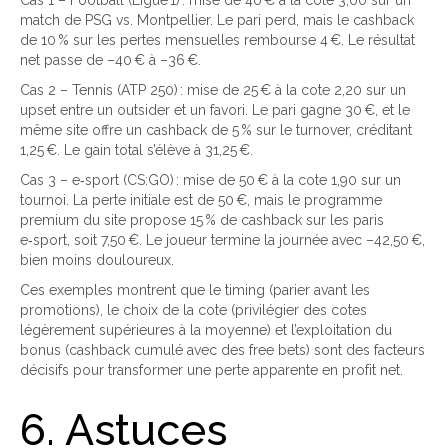
Cas 1 – Football (Ligue 1) : mise de 40 € à la cote 3,00 sur un
match de PSG vs. Montpellier. Le pari perd, mais le cashback
de 10 % sur les pertes mensuelles rembourse 4 €. Le résultat
net passe de –40 € à –36 €.
Cas 2 – Tennis (ATP 250) : mise de 25 € à la cote 2,20 sur un
upset entre un outsider et un favori. Le pari gagne 30 €, et le
même site offre un cashback de 5 % sur le turnover, créditant
1,25 €. Le gain total s’élève à 31,25 €.
Cas 3 – e‑sport (CS:GO) : mise de 50 € à la cote 1,90 sur un
tournoi. La perte initiale est de 50 €, mais le programme
premium du site propose 15 % de cashback sur les paris
e‑sport, soit 7,50 €. Le joueur termine la journée avec –42,50 €,
bien moins douloureux.
Ces exemples montrent que le timing (parier avant les
promotions), le choix de la cote (privilégier des cotes
légèrement supérieures à la moyenne) et l’exploitation du
bonus (cashback cumulé avec des free bets) sont des facteurs
décisifs pour transformer une perte apparente en profit net.
6. Astuces