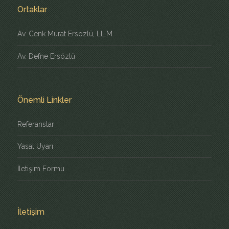
Ortaklar
Av. Cenk Murat Ersözlü, LL.M.
Av. Defne Ersözlü
Önemli Linkler
Referanslar
Yasal Uyarı
İletişim Formu
İletişim