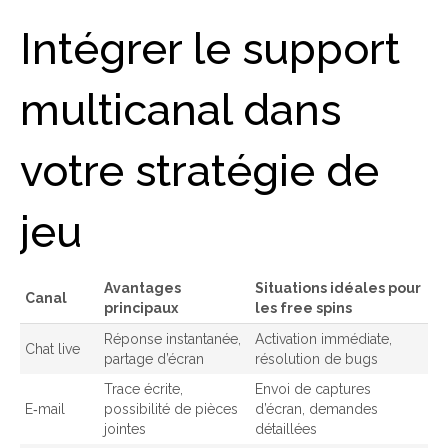
Intégrer le support
multicanal dans
votre stratégie de
jeu
Avantages
Situations idéales pour
Canal
principaux
les free spins
Réponse instantanée,
Activation immédiate,
Chat live
partage d’écran
résolution de bugs
Trace écrite,
Envoi de captures
E‑mail
possibilité de pièces
d’écran, demandes
jointes
détaillées