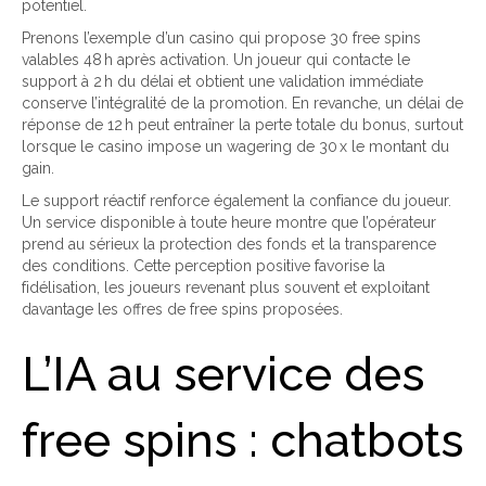
potentiel.
Prenons l’exemple d’un casino qui propose 30 free spins
valables 48 h après activation. Un joueur qui contacte le
support à 2 h du délai et obtient une validation immédiate
conserve l’intégralité de la promotion. En revanche, un délai de
réponse de 12 h peut entraîner la perte totale du bonus, surtout
lorsque le casino impose un wagering de 30 x le montant du
gain.
Le support réactif renforce également la confiance du joueur.
Un service disponible à toute heure montre que l’opérateur
prend au sérieux la protection des fonds et la transparence
des conditions. Cette perception positive favorise la
fidélisation, les joueurs revenant plus souvent et exploitant
davantage les offres de free spins proposées.
L’IA au service des
free spins : chatbots