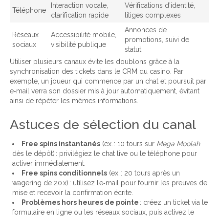
Interaction vocale,
Vérifications d’identité,
Téléphone
clarification rapide
litiges complexes
Annonces de
Réseaux
Accessibilité mobile,
promotions, suivi de
sociaux
visibilité publique
statut
Utiliser plusieurs canaux évite les doublons grâce à la
synchronisation des tickets dans le CRM du casino. Par
exemple, un joueur qui commence par un chat et poursuit par
e‑mail verra son dossier mis à jour automatiquement, évitant
ainsi de répéter les mêmes informations.
Astuces de sélection du canal
Free spins instantanés
(ex. : 10 tours sur
Mega Moolah
dès le dépôt) : privilégiez le chat live ou le téléphone pour
activer immédiatement.
Free spins conditionnels
(ex. : 20 tours après un
wagering de 20 x) : utilisez l’e‑mail pour fournir les preuves de
mise et recevoir la confirmation écrite.
Problèmes hors heures de pointe
: créez un ticket via le
formulaire en ligne ou les réseaux sociaux, puis activez le