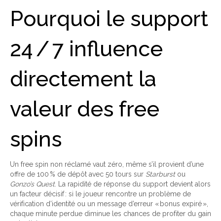
Pourquoi le support
24 / 7 influence
directement la
valeur des free
spins
Un free spin non réclamé vaut zéro, même s’il provient d’une
offre de 100 % de dépôt avec 50 tours sur
Starburst
ou
Gonzo’s Quest
. La rapidité de réponse du support devient alors
un facteur décisif : si le joueur rencontre un problème de
vérification d’identité ou un message d’erreur « bonus expiré »,
chaque minute perdue diminue les chances de profiter du gain