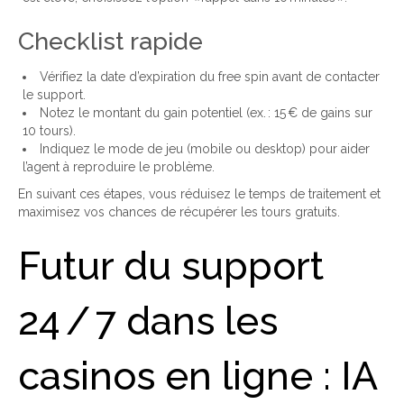
Checklist rapide
Vérifiez la date d’expiration du free spin avant de contacter
le support.
Notez le montant du gain potentiel (ex. : 15 € de gains sur
10 tours).
Indiquez le mode de jeu (mobile ou desktop) pour aider
l’agent à reproduire le problème.
En suivant ces étapes, vous réduisez le temps de traitement et
maximisez vos chances de récupérer les tours gratuits.
Futur du support
24 / 7 dans les
casinos en ligne : IA