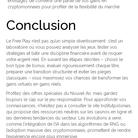
envisagez de convertir une partie de vos gains en
cryptomonnaies pour profiter de la flexibilité du marché.
Conclusion
Le Free Play n’est pas qu’un simple divertissement : c’est un
laboratoire où vous pouvez analyser les jeux, tester vos
stratégies et bâtir une discipline financière avant de risquer
votre argent réel. En suivant les étapes décrites – choisir le
bon type de bonus, évaluer rigoureusement chaque titre,
préparer une transition structurée et éviter les pièges
classiques – vous maximisez vos chances de transformer les
gains virtuels en gains réels.
Profitez des offres spéciales du Nouvel An, mais gardez
toujours le cap sur le jeu responsable. Pour approfondir vos
connaissances, n’hésitez pas à consulter le site Institutpolonais,
qui propose des ressources neutres sur les casinos en ligne et
les dernières tendances du secteur. Les évolutions à venir,
comme l’intégration de l’IA dans les algorithmes de RNG ou
l’adoption massive des cryptomonnaies, promettent de rendre
l’expérience encore plus immersive.