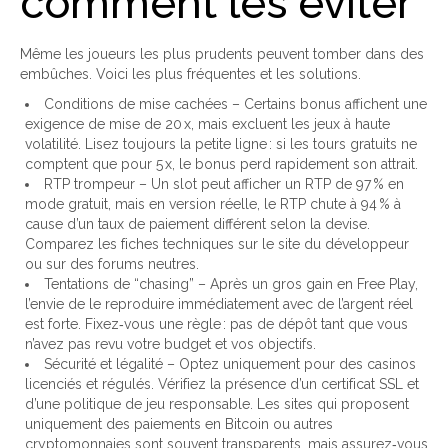
comment les éviter
Même les joueurs les plus prudents peuvent tomber dans des
embûches. Voici les plus fréquentes et les solutions.
Conditions de mise cachées – Certains bonus affichent une
exigence de mise de 20 x, mais excluent les jeux à haute
volatilité. Lisez toujours la petite ligne : si les tours gratuits ne
comptent que pour 5 x, le bonus perd rapidement son attrait.
RTP trompeur – Un slot peut afficher un RTP de 97 % en
mode gratuit, mais en version réelle, le RTP chute à 94 % à
cause d’un taux de paiement différent selon la devise.
Comparez les fiches techniques sur le site du développeur
ou sur des forums neutres.
Tentations de “chasing” – Après un gros gain en Free Play,
l’envie de le reproduire immédiatement avec de l’argent réel
est forte. Fixez‑vous une règle : pas de dépôt tant que vous
n’avez pas revu votre budget et vos objectifs.
Sécurité et légalité – Optez uniquement pour des casinos
licenciés et régulés. Vérifiez la présence d’un certificat SSL et
d’une politique de jeu responsable. Les sites qui proposent
uniquement des paiements en Bitcoin ou autres
cryptomonnaies sont souvent transparents, mais assurez‑vous