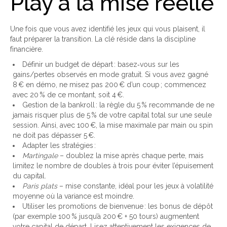
Play à la mise réelle
Une fois que vous avez identifié les jeux qui vous plaisent, il
faut préparer la transition. La clé réside dans la discipline
financière.
Définir un budget de départ : basez‑vous sur les
gains/pertes observés en mode gratuit. Si vous avez gagné
8 € en démo, ne misez pas 200 € d’un coup ; commencez
avec 20 % de ce montant, soit 4 €.
Gestion de la bankroll : la règle du 5 % recommande de ne
jamais risquer plus de 5 % de votre capital total sur une seule
session. Ainsi, avec 100 €, la mise maximale par main ou spin
ne doit pas dépasser 5 €.
Adapter les stratégies :
Martingale
– doublez la mise après chaque perte, mais
limitez le nombre de doubles à trois pour éviter l’épuisement
du capital.
Paris plats
– mise constante, idéal pour les jeux à volatilité
moyenne où la variance est moindre.
Utiliser les promotions de bienvenue : les bonus de dépôt
(par exemple 100 % jusqu’à 200 € + 50 tours) augmentent
votre capital de départ. Lisez attentivement les exigences de