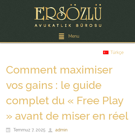
Menu
Türkçe
Comment maximiser
vos gains : le guide
complet du « Free Play
» avant de miser en réel
Temmuz 7, 2025
admin