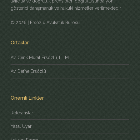
akılcılık ve doğruluk prensipleri doğrultusunda yön
gösterici danışmanlık ve hukuki hizmetler verilmektedir.
©
2026 | Ersözlü Avukatlık Bürosu
Ortaklar
Av. Cenk Murat Ersözlü, LL.M.
Av. Defne Ersözlü
Önemli Linkler
Referanslar
Yasal Uyarı
İletişim Formu