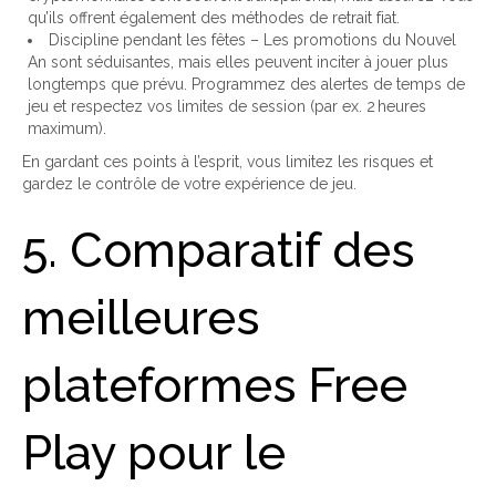
qu’ils offrent également des méthodes de retrait fiat.
Discipline pendant les fêtes – Les promotions du Nouvel
An sont séduisantes, mais elles peuvent inciter à jouer plus
longtemps que prévu. Programmez des alertes de temps de
jeu et respectez vos limites de session (par ex. 2 heures
maximum).
En gardant ces points à l’esprit, vous limitez les risques et
gardez le contrôle de votre expérience de jeu.
5. Comparatif des
meilleures
plateformes Free
Play pour le