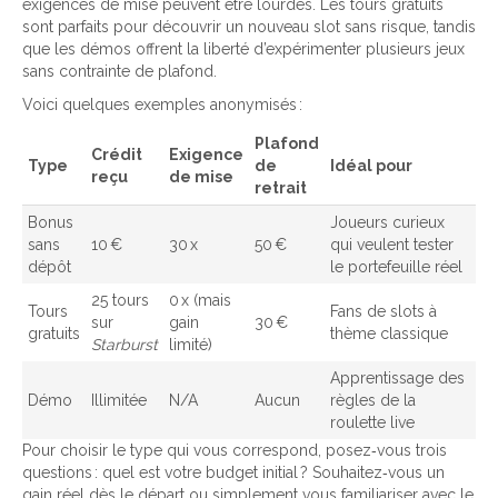
exigences de mise peuvent être lourdes. Les tours gratuits
sont parfaits pour découvrir un nouveau slot sans risque, tandis
que les démos offrent la liberté d’expérimenter plusieurs jeux
sans contrainte de plafond.
Voici quelques exemples anonymisés :
Plafond
Crédit
Exigence
Type
de
Idéal pour
reçu
de mise
retrait
Bonus
Joueurs curieux
sans
10 €
30 x
50 €
qui veulent tester
dépôt
le portefeuille réel
25 tours
0 x (mais
Tours
Fans de slots à
sur
gain
30 €
gratuits
thème classique
Starburst
limité)
Apprentissage des
Démo
Illimitée
N/A
Aucun
règles de la
roulette live
Pour choisir le type qui vous correspond, posez‑vous trois
questions : quel est votre budget initial ? Souhaitez‑vous un
gain réel dès le départ ou simplement vous familiariser avec le