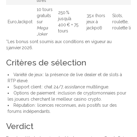
titres
10 tours
250 %
gratuits
35 x (hors
Slots,
jusqu’à
EuroJackpot
sur
jeux à
roulette,
400 € + 75
Mega
jackpot)
roulette live
tours
Joker
*Les bonus sont soumis aux conditions en vigueur au
1 janvier 2026.
Critères de sélection
Variété de jeux : la présence de live dealer et de slots à
RTP élevé.
Support client : chat 24/7, assistance multilingue.
Options de paiement : inclusion de cryptomonnaies pour
les joueurs cherchant le meilleur casino crypto.
Réputation : licences reconnues, avis positifs sur des
forums indépendants.
Verdict