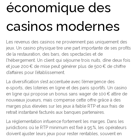
économique des
casinos modernes
Les revenus des casinos ne proviennent pas uniquement des
jeux. Un casino physique tire une part importante de ses profits
de la restauration, des bars, des spectacles et de
l’hébergement. Un client qui séjourne trois nuits, dîne deux fois
et joue 200 € de mise peut générer plus de 500 € de chiffre
d’affaires pour l’établissement.
La diversification s’est accentuée avec l’émergence des
e‑sports, des loteries en ligne et des paris sportifs. Un casino
en ligne qui propose un bonus sans wager de 100 € attire de
nouveaux joueurs, mais compense cette offre grâce à des
marges plus élevées sur les jeux à faible RTP et aux frais de
retrait instantané facturés aux banques partenaires.
La réglementation influence fortement les marges. Dans les
juridictions où le RTP minimum est fixé à 95 %, les opérateurs
doivent ajuster leurs jeux pour rester rentables, souvent en