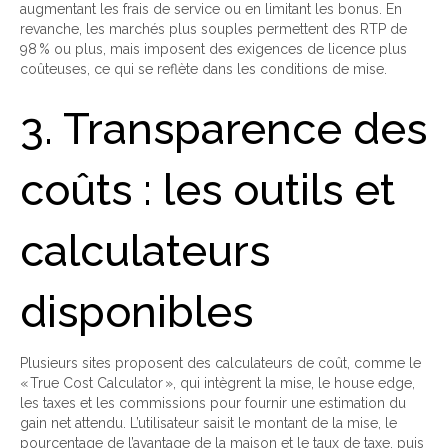
augmentant les frais de service ou en limitant les bonus. En
revanche, les marchés plus souples permettent des RTP de
98 % ou plus, mais imposent des exigences de licence plus
coûteuses, ce qui se reflète dans les conditions de mise.
3. Transparence des
coûts : les outils et
calculateurs
disponibles
Plusieurs sites proposent des calculateurs de coût, comme le
« True Cost Calculator », qui intègrent la mise, le house edge,
les taxes et les commissions pour fournir une estimation du
gain net attendu. L’utilisateur saisit le montant de la mise, le
pourcentage de l’avantage de la maison et le taux de taxe, puis