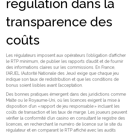
régulation dans la
transparence des
coûts
Les régulateurs imposent aux opérateurs l’obligation d’afficher
le RTP minimum, de publier les rapports d’audit et de fournir
des informations claires sur les commissions. En France,
l’ARJEL (Autorité Nationale des Jeux) exige que chaque jeu
indique son taux de redistribution et que les conditions de
bonus soient lisibles avant l’acceptation.
Des bonnes pratiques émergent dans des juridictions comme
Malte ou le Royaume‑Uni, où les licences exigent la mise à
disposition d’un « rapport de jeu responsable » incluant les
coûts de transaction et les taux de marge. Les joueurs peuvent
vérifier la conformité d’un casino en consultant le registre des
licences, en recherchant le numéro de licence sur le site du
régulateur et en comparant le RTP affiché avec les audits