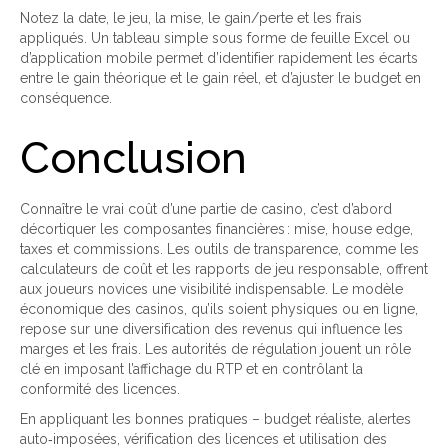
Notez la date, le jeu, la mise, le gain/perte et les frais
appliqués. Un tableau simple sous forme de feuille Excel ou
d’application mobile permet d’identifier rapidement les écarts
entre le gain théorique et le gain réel, et d’ajuster le budget en
conséquence.
Conclusion
Connaître le vrai coût d’une partie de casino, c’est d’abord
décortiquer les composantes financières : mise, house edge,
taxes et commissions. Les outils de transparence, comme les
calculateurs de coût et les rapports de jeu responsable, offrent
aux joueurs novices une visibilité indispensable. Le modèle
économique des casinos, qu’ils soient physiques ou en ligne,
repose sur une diversification des revenus qui influence les
marges et les frais. Les autorités de régulation jouent un rôle
clé en imposant l’affichage du RTP et en contrôlant la
conformité des licences.
En appliquant les bonnes pratiques – budget réaliste, alertes
auto‑imposées, vérification des licences et utilisation des