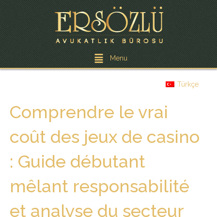
Menu
Türkçe
Comprendre le vrai
coût des jeux de casino
: Guide débutant
mêlant responsabilité
et analyse du secteur