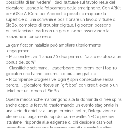
possibilità di far “vedere” i dadi fluttuare sul tavolo reale del
giocatore, usando la fotocamera dello smartphone. Con ARKit
per iOS e ARCore per Android, è possibile mappare la
superficie di una scrivania e posizionare un tavolo virtuale di
Sic Bo, completo di croupier digitale. I giocatori possono
quindi lanciare i dadi con un gesto swipe, osservando la
rotazione in tempo reale.
La gamification natalizia può ampliare ulteriormente
l’engagement:
– Missioni festive: “Lancia 20 dadi prima di Natale e sblocca un
bonus del 20 %”.
– Classifiche settimanali: leaderboard con premi per i top 10
giocatori che hanno accumulato più spin gratuite.
– Ricompense progressive: ogni 5 spin consecutive senza
perdita, il giocatore riceve un “gift box” con crediti extra o un
ticket per un torneo di Sic Bo.
Queste meccaniche mantengono alta la domanda di free spins
anche dopo le festività, trasformando un evento stagionale in
una serie di obiettivi a lungo termine. Inoltre, l’integrazione di
elementi di pagamento rapido, come wallet NFC e prelievi
istantanei, risponde alle esigenze di chi desidera cash‑out