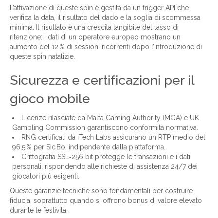
L’attivazione di queste spin è gestita da un trigger API che
verifica la data, il risultato del dado e la soglia di scommessa
minima. Il risultato è una crescita tangibile del tasso di
ritenzione: i dati di un operatore europeo mostrano un
aumento del 12 % di sessioni ricorrenti dopo l’introduzione di
queste spin natalizie.
Sicurezza e certificazioni per il
gioco mobile
Licenze rilasciate da Malta Gaming Authority (MGA) e UK
Gambling Commission garantiscono conformità normativa.
RNG certificati da iTech Labs assicurano un RTP medio del
96,5 % per Sic Bo, indipendente dalla piattaforma.
Crittografia SSL‑256 bit protegge le transazioni e i dati
personali, rispondendo alle richieste di assistenza 24/7 dei
giocatori più esigenti.
Queste garanzie tecniche sono fondamentali per costruire
fiducia, soprattutto quando si offrono bonus di valore elevato
durante le festività.