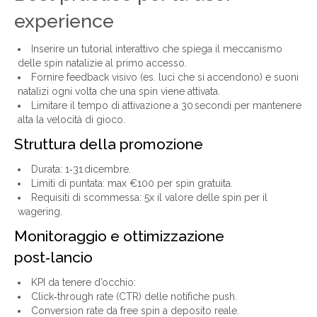
experience
Inserire un tutorial interattivo che spiega il meccanismo
delle spin natalizie al primo accesso.
Fornire feedback visivo (es. luci che si accendono) e suoni
natalizi ogni volta che una spin viene attivata.
Limitare il tempo di attivazione a 30 secondi per mantenere
alta la velocità di gioco.
Struttura della promozione
Durata: 1‑31 dicembre.
Limiti di puntata: max €100 per spin gratuita.
Requisiti di scommessa: 5x il valore delle spin per il
wagering.
Monitoraggio e ottimizzazione
post‑lancio
KPI da tenere d’occhio:
Click‑through rate (CTR) delle notifiche push.
Conversion rate da free spin a deposito reale.