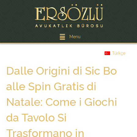
Menu
Türkçe
Dalle Origini di Sic Bo
alle Spin Gratis di
Natale: Come i Giochi
da Tavolo Si
Trasformano in