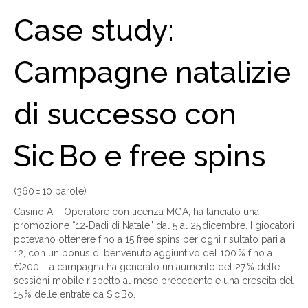
Case study:
Campagne natalizie
di successo con
Sic Bo e free spins
(360 ± 10 parole)
Casinò A – Operatore con licenza MGA, ha lanciato una
promozione “12‑Dadi di Natale” dal 5 al 25 dicembre. I giocatori
potevano ottenere fino a 15 free spins per ogni risultato pari a
12, con un bonus di benvenuto aggiuntivo del 100 % fino a
€200. La campagna ha generato un aumento del 27 % delle
sessioni mobile rispetto al mese precedente e una crescita del
15 % delle entrate da Sic Bo.