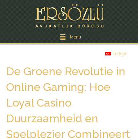
Menu
Türkçe
De Groene Revolutie in
Online Gaming: Hoe
Loyal Casino
Duurzaamheid en
Spelplezier Combineert