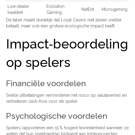
Live‑dealer
Evolution
NetEnt
Microgaming
kwaliteit
Gaming
De tabel maakt duidelijk dat Loyal Casino niet alleen sneller
betaalt, maar ook een grotere ecologische impact heeft.
Impact‑beoordeling
op spelers
Financiële voordelen
Snelle uitbetalingen verminderen het risico op valutaverlies en
verbeteren cash‑flow voor de speler.
Psychologische voordelen
Spelers rapporteren een 15 % hogere tevredenheid wanneer ze
weten dat hun speelgedrag bijdraagt aan milieuprojecten.