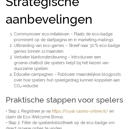
Strategische
aanbevelingen
Communiceer eco‑initiatieven – Plaats de eco‑badge
prominent op de startpagina en in marketing‑mailings.
Uitbreiding van eco‑games – Streef naar 30 % eco‑badge
games binnen 12 maanden.
Verbeter klantondersteuning – Introduceer een
groene‑chatbot die spelers helpt bij het kiezen van
duurzame spellen.
Educatie‑campagnes – Publiceer maandelijkse blogposts
over hoe spelers hun speelgedrag kunnen koppelen aan
CO₂‑reductie.
Praktische stappen voor spelers
• Stap 1: Registreer je via
https://loyal-casino-online.nl/
en
claim de Eco‑Welcome Bonus.
• Stap 2: Filter de spellenbibliotheek op de eco‑badge om
direct groene opties te vinden.