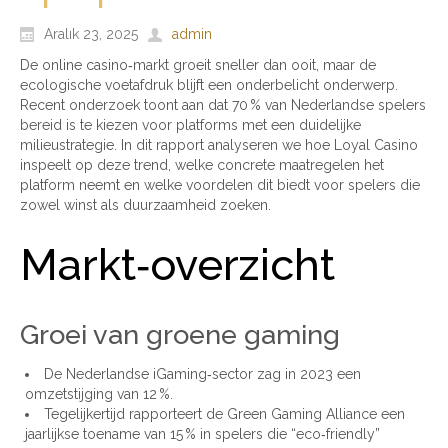
Aralık 23, 2025
admin
De online casino‑markt groeit sneller dan ooit, maar de
ecologische voetafdruk blijft een onderbelicht onderwerp.
Recent onderzoek toont aan dat 70 % van Nederlandse spelers
bereid is te kiezen voor platforms met een duidelijke
milieustrategie. In dit rapport analyseren we hoe Loyal Casino
inspeelt op deze trend, welke concrete maatregelen het
platform neemt en welke voordelen dit biedt voor spelers die
zowel winst als duurzaamheid zoeken.
Markt‑overzicht
Groei van groene gaming
De Nederlandse iGaming‑sector zag in 2023 een
omzetstijging van 12 %.
Tegelijkertijd rapporteert de Green Gaming Alliance een
jaarlijkse toename van 15 % in spelers die “eco‑friendly”