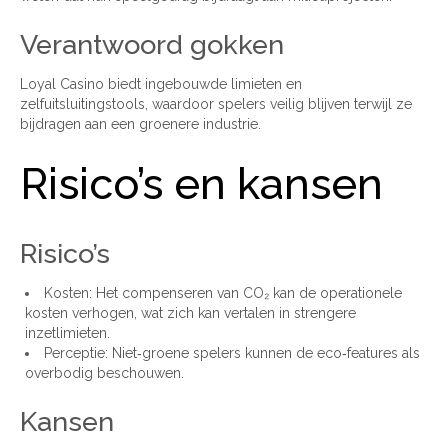
Verantwoord gokken
Loyal Casino biedt ingebouwde limieten en
zelfuitsluitingstools, waardoor spelers veilig blijven terwijl ze
bijdragen aan een groenere industrie.
Risico’s en kansen
Risico’s
Kosten: Het compenseren van CO₂ kan de operationele
kosten verhogen, wat zich kan vertalen in strengere
inzetlimieten.
Perceptie: Niet‑groene spelers kunnen de eco‑features als
overbodig beschouwen.
Kansen