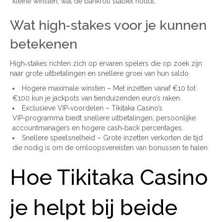
kleine winsten, wat de bankroll stabiel houdt.
Wat high‑stakes voor je kunnen
betekenen
High‑stakes richten zich op ervaren spelers die op zoek zijn
naar grote uitbetalingen en snellere groei van hun saldo.
Hogere maximale winsten – Met inzetten vanaf €10 tot
€100 kun je jackpots van tienduizenden euro’s raken.
Exclusieve VIP‑voordelen – Tikitaka Casino’s
VIP‑programma biedt snellere uitbetalingen, persoonlijke
accountmanagers en hogere cash‑back percentages.
Snellere speelsnelheid – Grote inzetten verkorten de tijd
die nodig is om de omloopsvereisten van bonussen te halen.
Hoe Tikitaka Casino
je helpt bij beide