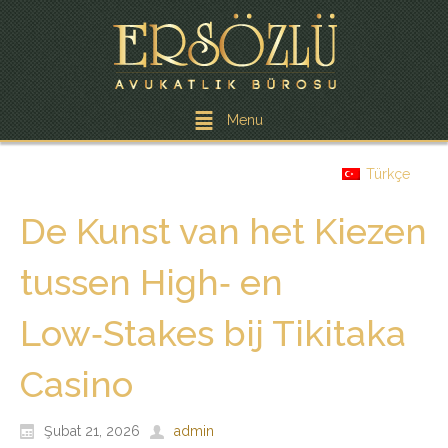
Menu
Türkçe
De Kunst van het Kiezen
tussen High‑ en
Low‑Stakes bij Tikitaka
Casino
Şubat 21, 2026
admin