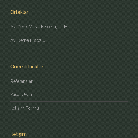
Ortaklar
Av. Cenk Murat Ersözlü, LL.M.
Av. Defne Ersözlü
Önemli Linkler
Referanslar
Yasal Uyarı
İletişim Formu
İletişim