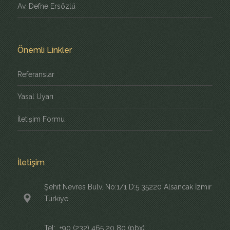
Av. Defne Ersözlü
Önemli Linkler
Referanslar
Yasal Uyarı
İletişim Formu
İletişim
Şehit Nevres Bulv. No:1/1 D:5 35220 Alsancak İzmir
Türkiye
Tel: +90 (232) 465 20 80 (pbx)