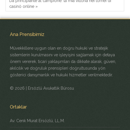
Da principiante al campione: la mia vittoria nei tornei di
casinò online »
Ana Prensibimiz
Müvekkillere uygun olan en doğru hukuki ve stratejik
sistemlerin kurulmasını ve işleyişini sağlamak için detaya
önem vererek, ticari yaklaşımları da dikkate alarak, güven,
akılcılık ve doğruluk prensipleri doğrultusunda yön
gösterici danışmanlık ve hukuki hizmetler verilmektedir.
©
2026 | Ersözlü Avukatlık Bürosu
Ortaklar
Av. Cenk Murat Ersözlü, LL.M.