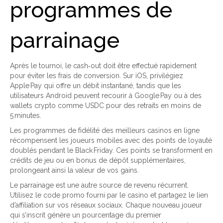
programmes de
parrainage
Après le tournoi, le cash‑out doit être effectué rapidement
pour éviter les frais de conversion. Sur iOS, privilégiez
Apple Pay qui offre un débit instantané, tandis que les
utilisateurs Android peuvent recourir à Google Pay ou à des
wallets crypto comme USDC pour des retraits en moins de
5 minutes.
Les programmes de fidélité des meilleurs casinos en ligne
récompensent les joueurs mobiles avec des points de loyauté
doublés pendant le Black Friday. Ces points se transforment en
crédits de jeu ou en bonus de dépôt supplémentaires,
prolongeant ainsi la valeur de vos gains.
Le parrainage est une autre source de revenu récurrent.
Utilisez le code promo fourni par le casino et partagez le lien
d’affiliation sur vos réseaux sociaux. Chaque nouveau joueur
qui s’inscrit génère un pourcentage du premier