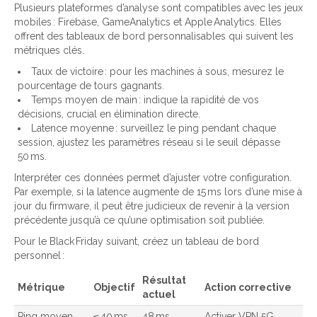
Plusieurs plateformes d’analyse sont compatibles avec les jeux
mobiles : Firebase, GameAnalytics et Apple Analytics. Elles
offrent des tableaux de bord personnalisables qui suivent les
métriques clés.
Taux de victoire : pour les machines à sous, mesurez le
pourcentage de tours gagnants.
Temps moyen de main : indique la rapidité de vos
décisions, crucial en élimination directe.
Latence moyenne : surveillez le ping pendant chaque
session, ajustez les paramètres réseau si le seuil dépasse
50 ms.
Interpréter ces données permet d’ajuster votre configuration.
Par exemple, si la latence augmente de 15 ms lors d’une mise à
jour du firmware, il peut être judicieux de revenir à la version
précédente jusqu’à ce qu’une optimisation soit publiée.
Pour le Black Friday suivant, créez un tableau de bord
personnel :
Résultat
Métrique
Objectif
Action corrective
actuel
Ping moyen
≤ 40 ms
48 ms
Activer VPN 5G