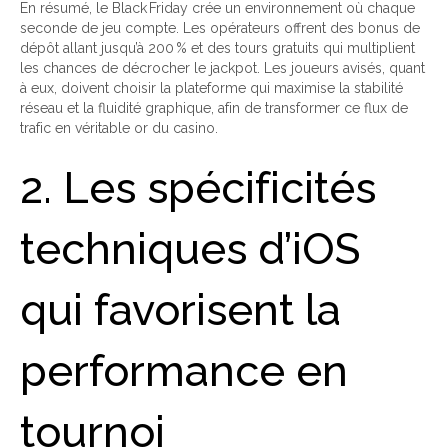
En résumé, le Black Friday crée un environnement où chaque
seconde de jeu compte. Les opérateurs offrent des bonus de
dépôt allant jusqu’à 200 % et des tours gratuits qui multiplient
les chances de décrocher le jackpot. Les joueurs avisés, quant
à eux, doivent choisir la plateforme qui maximise la stabilité
réseau et la fluidité graphique, afin de transformer ce flux de
trafic en véritable or du casino.
2. Les spécificités
techniques d’iOS
qui favorisent la
performance en
tournoi