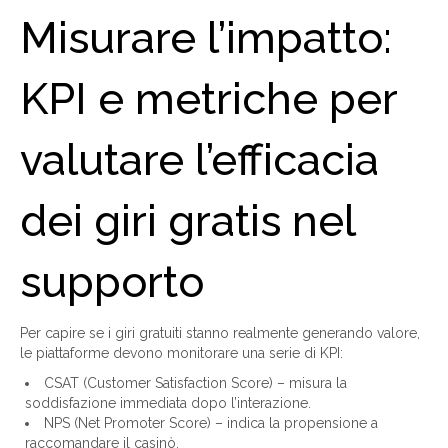
Misurare l’impatto:
KPI e metriche per
valutare l’efficacia
dei giri gratis nel
supporto
Per capire se i giri gratuiti stanno realmente generando valore,
le piattaforme devono monitorare una serie di KPI:
CSAT (Customer Satisfaction Score) – misura la
soddisfazione immediata dopo l’interazione.
NPS (Net Promoter Score) – indica la propensione a
raccomandare il casinò.