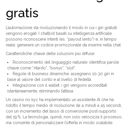
gratis
L’automazione sta rivoluzionando il modo in cui i giri gratuiti
vengono erogati. I chatbot basati su intelligenza artificiale
possono riconoscere intenti (es. “payout lento”) e, in tempo
reale, generare un codice promozionale da inserire nella chat.
Caratteristiche chiave delle soluzioni più diffuse:
Riconoscimento del linguaggio naturale: identifica parole
chiave come “ritardo”, “bonus”, “slot”.
Regole di business dinamiche: assegnano 10‑30 giri in
base al valore del conto e al livello di fedeltà.
Integrazione con il wallet: i giri vengono accreditati
istantaneamente, eliminando l’attesa.
Un casino no kyc ha implementato un assistente AI che ha
ridotto il tempo medio di risoluzione da 4 minuti a 45 secondi,
con un incremento del tasso di conversione post‑supporto
del 19 %. La tecnologia, quindi, non solo velocizza il processo,
ma consente di personalizzare l’offerta in modo scalabile.