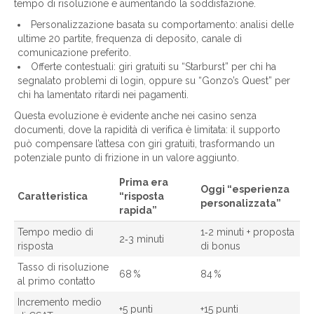
tempo di risoluzione e aumentando la soddisfazione.
Personalizzazione basata su comportamento: analisi delle
ultime 20 partite, frequenza di deposito, canale di
comunicazione preferito.
Offerte contestuali: giri gratuiti su “Starburst” per chi ha
segnalato problemi di login, oppure su “Gonzo’s Quest” per
chi ha lamentato ritardi nei pagamenti.
Questa evoluzione è evidente anche nei casino senza
documenti, dove la rapidità di verifica è limitata: il supporto
può compensare l’attesa con giri gratuiti, trasformando un
potenziale punto di frizione in un valore aggiunto.
Prima era
Oggi “esperienza
Caratteristica
“risposta
personalizzata”
rapida”
Tempo medio di
1‑2 minuti + proposta
2‑3 minuti
risposta
di bonus
Tasso di risoluzione
68 %
84 %
al primo contatto
Incremento medio
+5 punti
+15 punti