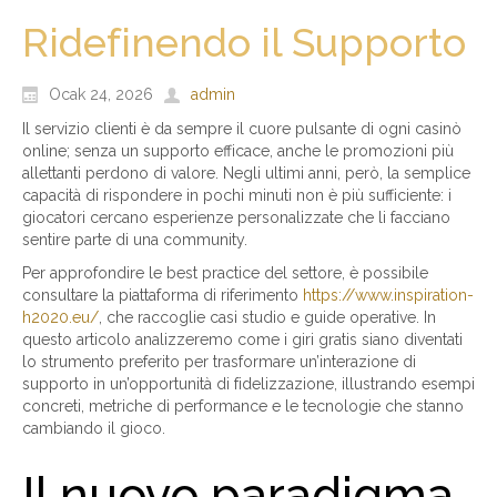
Ridefinendo il Supporto
Ocak 24, 2026
admin
Il servizio clienti è da sempre il cuore pulsante di ogni casinò
online; senza un supporto efficace, anche le promozioni più
allettanti perdono di valore. Negli ultimi anni, però, la semplice
capacità di rispondere in pochi minuti non è più sufficiente: i
giocatori cercano esperienze personalizzate che li facciano
sentire parte di una community.
Per approfondire le best practice del settore, è possibile
consultare la piattaforma di riferimento
https://www.inspiration-
h2020.eu/
, che raccoglie casi studio e guide operative. In
questo articolo analizzeremo come i giri gratis siano diventati
lo strumento preferito per trasformare un’interazione di
supporto in un’opportunità di fidelizzazione, illustrando esempi
concreti, metriche di performance e le tecnologie che stanno
cambiando il gioco.
Il nuovo paradigma