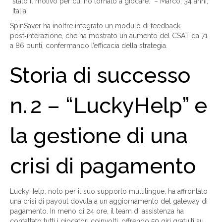
stato il motivo per cui ho tornato a giocare.” – Marco, 34 anni,
Italia.
SpinSaver ha inoltre integrato un modulo di feedback
post‑interazione, che ha mostrato un aumento del CSAT da 71
a 86 punti, confermando l’efficacia della strategia.
Storia di successo
n. 2 – “LuckyHelp” e
la gestione di una
crisi di pagamento
LuckyHelp, noto per il suo supporto multilingue, ha affrontato
una crisi di payout dovuta a un aggiornamento del gateway di
pagamento. In meno di 24 ore, il team di assistenza ha
contattato tutti i giocatori coinvolti, offrendo 50 giri gratuiti su