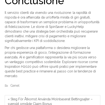
Conclusione
Il servizio clienti sta vivendo una rivoluzione: la rapidità di
risposta è ora affiancata da un’offerta mirata di giri gratuiti,
capace di trasformare un semplice problema in un’opportunità
di fidelizzazione. Le storie di SpinSaver e LuckyHelp
dimostrano che una strategia ben orchestrata può recuperare
clienti inattivi, mitigare crisi di pagamento e migliorare
significativamente i KPI di soddisfazione.
Per chi gestisce una piattaforma o desidera migliorare la
propria esperienza di gioco, l’integrazione di formazione
avanzata, AI e gamification rappresenta la via più sicura verso
un vantaggio competitivo sostenibile. Esplorare risorse come
Inspiration H2020 può offrire spunti pratici per implementare
queste best practice e rimanere al passo con le tendenze di
mercato.
Genel
« Steg För Åtkomst Använda Molnbaserat Bettingsajter –
svenskt område Claim Bonus