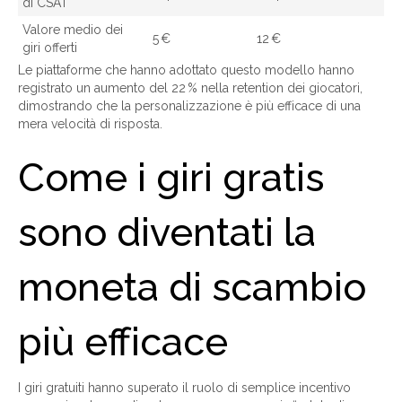
di CSAT
Valore medio dei
5 €
12 €
giri offerti
Le piattaforme che hanno adottato questo modello hanno
registrato un aumento del 22 % nella retention dei giocatori,
dimostrando che la personalizzazione è più efficace di una
mera velocità di risposta.
Come i giri gratis
sono diventati la
moneta di scambio
più efficace
I giri gratuiti hanno superato il ruolo di semplice incentivo