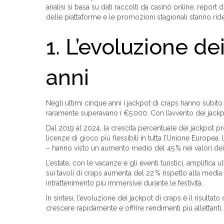
analisi si basa su dati raccolti da casinò online, repor
delle piattaforme e le promozioni stagionali stanno ride
1. L’evoluzione de
anni
Negli ultimi cinque anni i jackpot di craps hanno subito u
raramente superavano i €5 000. Con l’avvento dei jackp
Dal 2019 al 2024, la crescita percentuale dei jackpot prog
licenze di gioco più flessibili in tutta l’Unione Europ
– hanno visto un aumento medio del 45 % nei valori dei p
L’estate, con le vacanze e gli eventi turistici, amplifi
sui tavoli di craps aumenta del 22 % rispetto alla medi
intrattenimento più immersive durante le festività.
In sintesi, l’evoluzione dei jackpot di craps è il risult
crescere rapidamente e offrire rendimenti più allettanti.