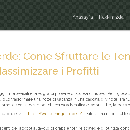
Anasayfa
Hakkımızda
erde: Come Sfruttare le Te
assimizzare i Profitti
aggi improvvisati e la voglia di provare qualcosa di nuovo. Per i giocat
i può trasformare una notte di vacanza in una cascata di vincite. Tra tutt
me la scelta ideale per chi cerca adrenalina e, soprattutto, la possibi
 europee, visita
https://welcomingeurope.it/
. Il sito è una risorsa ut
ecenti dei jackpot al tavolo di craps e fornire strategie di puntata conc