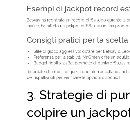
Esempi di jackpot record est
Betway ha registrato un record di €75 000 durante la s
invece, ha offerto un jackpot di €62 000 in una promo
Consigli pratici per la scelta
Stile di gioco aggressivo: optare per Betway o Le
Preferenza per la stabilità: Mr Green offre un equili
Budget ridotto: 22Bet permette di puntare €0,05, r
Ricordate che molti di questi operatori accettano anche 
dei rispettivi siti per verificare le opzioni disponibili.
3. Strategie di pu
colpire un jackpo