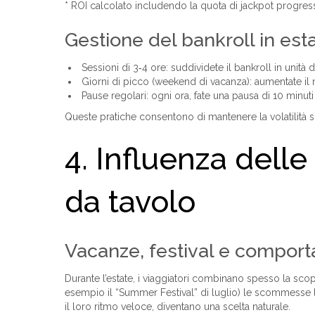
* ROI calcolato includendo la quota di jackpot progres
Gestione del bankroll in est
Sessioni di 3‑4 ore: suddividete il bankroll in unit
Giorni di picco (weekend di vacanza): aumentate il 
Pause regolari: ogni ora, fate una pausa di 10 minuti 
Queste pratiche consentono di mantenere la volatilità s
4. Influenza dell
da tavolo
Vacanze, festival e comport
Durante l’estate, i viaggiatori combinano spesso la scoper
esempio il “Summer Festival” di luglio) le scommesse liv
il loro ritmo veloce, diventano una scelta naturale.