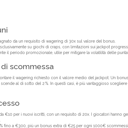
uni
nato da un requisito di wagering di 30x sul valore del bonus.
lusivamente su giochi di craps, con limitazioni sui jackpot progressi
e il periodo promozionale, utile per mitigare la volatilità delle puntat
ni di scommessa
rontare il wagering richiesto con il valore medio del jackpot. Un b
 scende al di sotto del 2 %. In questi casi, è più vantaggioso sceglie
cesso
a €10 per i nuovi iscritti, con un requisito di 20x. I giocatori hanno
.
% fino a €300, più un bonus extra di €25 per ogni 1000€ scommessi s