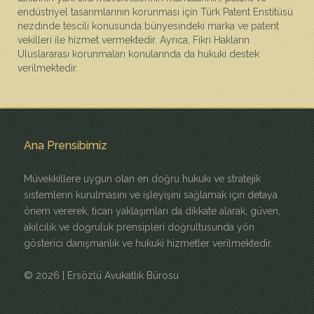
endüstriyel tasarımlarının korunması için Türk Patent Enstitüsü
nezdinde tescili konusunda bünyesindeki marka ve patent
vekilleri ile hizmet vermektedir. Ayrıca, Fikri Hakların
Uluslararası korunmaları konularında da hukuki destek
verilmektedir.
Ana Prensibimiz
Müvekkillere uygun olan en doğru hukuki ve stratejik
sistemlerin kurulmasını ve işleyişini sağlamak için detaya
önem vererek, ticari yaklaşımları da dikkate alarak, güven,
akılcılık ve doğruluk prensipleri doğrultusunda yön
gösterici danışmanlık ve hukuki hizmetler verilmektedir.
©
2026 | Ersözlü Avukatlık Bürosu