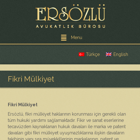
Menu
Türkçe
English
Fikri Mülkiyet
Fikri Mülkiyet
Ersözlü, fikri mülkiyet haklarının korunması için gerekli olan
tüm hukuki yardımı sağlamaktadır. Fikir ve sanat eserlerine
tecavüzden kaynaklanan hukuk davaları ile marka ve patent
davaları gibi fikri mülkiyet uyuşmazlıklarına ilişkin davaların
takibinin yanı sıra müvekkillerinin markalarının, patent ve