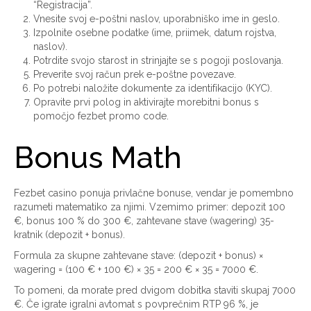
“Registracija”.
Vnesite svoj e-poštni naslov, uporabniško ime in geslo.
Izpolnite osebne podatke (ime, priimek, datum rojstva,
naslov).
Potrdite svojo starost in strinjajte se s pogoji poslovanja.
Preverite svoj račun prek e-poštne povezave.
Po potrebi naložite dokumente za identifikacijo (KYC).
Opravite prvi polog in aktivirajte morebitni bonus s
pomočjo fezbet promo code.
Bonus Math
Fezbet casino ponuja privlačne bonuse, vendar je pomembno
razumeti matematiko za njimi. Vzemimo primer: depozit 100
€, bonus 100 % do 300 €, zahtevane stave (wagering) 35-
kratnik (depozit + bonus).
Formula za skupne zahtevane stave: (depozit + bonus) ×
wagering = (100 € + 100 €) × 35 = 200 € × 35 = 7000 €.
To pomeni, da morate pred dvigom dobitka staviti skupaj 7000
€. Če igrate igralni avtomat s povprečnim RTP 96 %, je