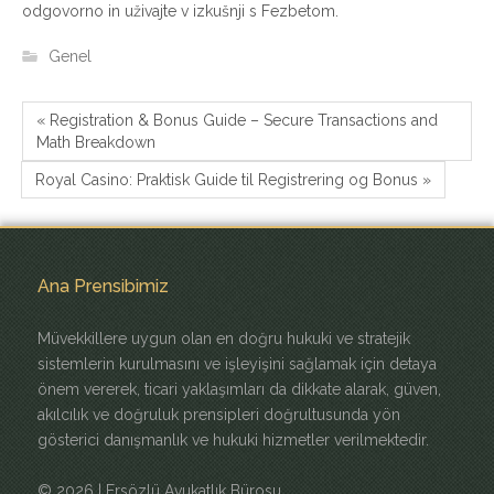
odgovorno in uživajte v izkušnji s Fezbetom.
Genel
« Registration & Bonus Guide – Secure Transactions and
Math Breakdown
Royal Casino: Praktisk Guide til Registrering og Bonus »
Ana Prensibimiz
Müvekkillere uygun olan en doğru hukuki ve stratejik
sistemlerin kurulmasını ve işleyişini sağlamak için detaya
önem vererek, ticari yaklaşımları da dikkate alarak, güven,
akılcılık ve doğruluk prensipleri doğrultusunda yön
gösterici danışmanlık ve hukuki hizmetler verilmektedir.
©
2026 | Ersözlü Avukatlık Bürosu