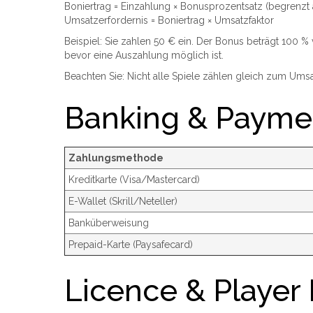
Boniertrag = Einzahlung × Bonusprozentsatz (begrenzt
Umsatzerfordernis = Boniertrag × Umsatzfaktor
Beispiel: Sie zahlen 50 € ein. Der Bonus beträgt 100 
bevor eine Auszahlung möglich ist.
Beachten Sie: Nicht alle Spiele zählen gleich zum Umsat
Banking & Payme
Zahlungsmethode
Kreditkarte (Visa/Mastercard)
E-Wallet (Skrill/Neteller)
Banküberweisung
Prepaid-Karte (Paysafecard)
Licence & Player 