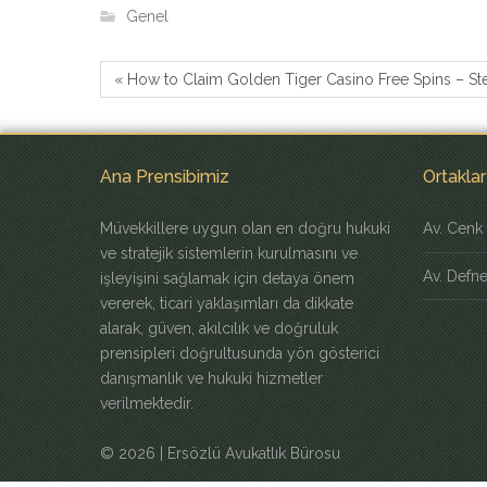
Genel
« How to Claim Golden Tiger Casino Free Spins – S
Ana Prensibimiz
Ortaklar
Müvekkillere uygun olan en doğru hukuki
Av. Cenk 
ve stratejik sistemlerin kurulmasını ve
Av. Defn
işleyişini sağlamak için detaya önem
vererek, ticari yaklaşımları da dikkate
alarak, güven, akılcılık ve doğruluk
prensipleri doğrultusunda yön gösterici
danışmanlık ve hukuki hizmetler
verilmektedir.
©
2026 | Ersözlü Avukatlık Bürosu