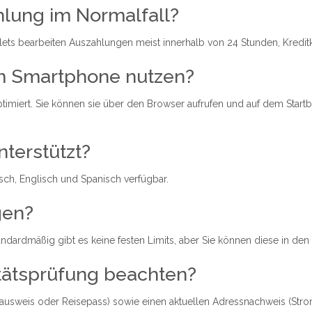
hlung im Normalfall?
ets bearbeiten Auszahlungen meist innerhalb von 24 Stunden, Kredit
em Smartphone nutzen?
timiert. Sie können sie über den Browser aufrufen und auf dem Start
terstützt?
sch, Englisch und Spanisch verfügbar.
gen?
tandardmäßig gibt es keine festen Limits, aber Sie können diese in de
itätsprüfung beachten?
lausweis oder Reisepass) sowie einen aktuellen Adressnachweis (St