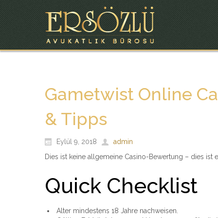
Gametwist Online Cas
& Tipps
Eylül 9, 2018
admin
Dies ist keine allgemeine Casino-Bewertung – dies ist 
Quick Checklist
Alter mindestens 18 Jahre nachweisen.