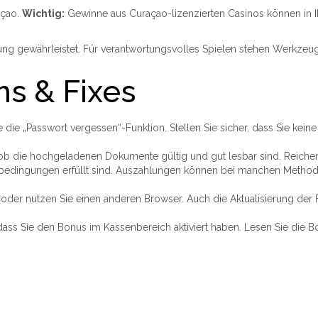
açao.
Wichtig:
Gewinne aus Curaçao-lizenzierten Casinos können in Ih
lung gewährleistet. Für verantwortungsvolles Spielen stehen Werkzeug
s & Fixes
die „Passwort vergessen“-Funktion. Stellen Sie sicher, dass Sie kei
ob die hochgeladenen Dokumente gültig und gut lesbar sind. Reichen S
sbedingungen erfüllt sind. Auszahlungen können bei manchen Methode
der nutzen Sie einen anderen Browser. Auch die Aktualisierung der
, dass Sie den Bonus im Kassenbereich aktiviert haben. Lesen Sie d