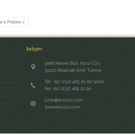
e e Prelievi »
İletişim
Şehit Nevres Bulv. No:1/1 D:5
35220 Alsancak İzmir Türkiye
Tel: +90 (232) 465 20 80 (pbx)
Fax: +90 (232) 465 20 90
izmir@ersozlu.com
www.ersozlu.com