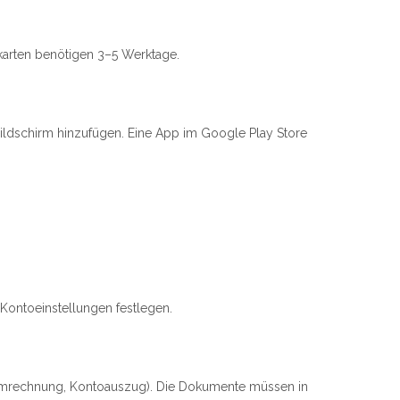
karten benötigen 3–5 Werktage.
bildschirm hinzufügen. Eine App im Google Play Store
n Kontoeinstellungen festlegen.
romrechnung, Kontoauszug). Die Dokumente müssen in