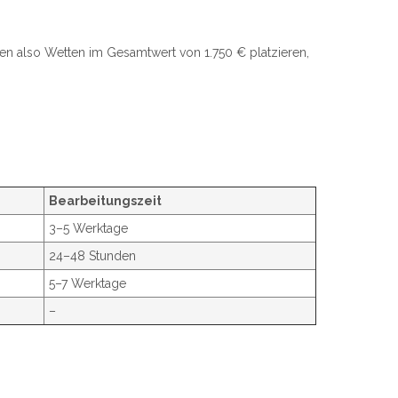
sen also Wetten im Gesamtwert von 1.750 € platzieren,
Bearbeitungszeit
3–5 Werktage
24–48 Stunden
5–7 Werktage
–