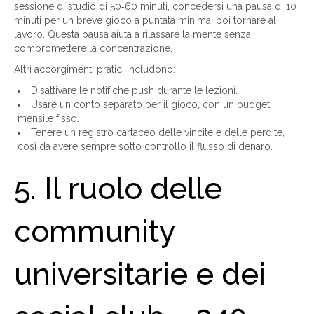
sessione di studio di 50‑60 minuti, concedersi una pausa di 10
minuti per un breve gioco a puntata minima, poi tornare al
lavoro. Questa pausa aiuta a rilassare la mente senza
compromettere la concentrazione.
Altri accorgimenti pratici includono:
Disattivare le notifiche push durante le lezioni.
Usare un conto separato per il gioco, con un budget
mensile fisso.
Tenere un registro cartaceo delle vincite e delle perdite,
così da avere sempre sotto controllo il flusso di denaro.
5. Il ruolo delle
community
universitarie e dei