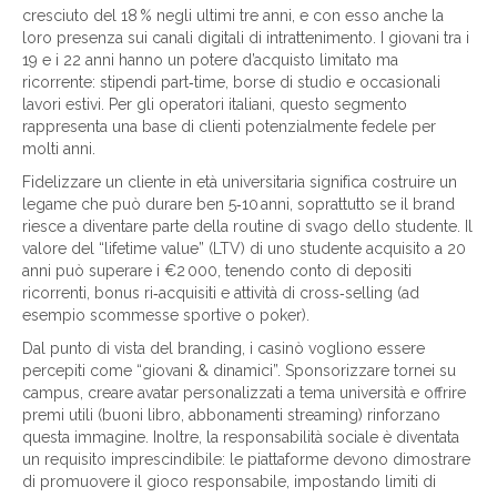
cresciuto del 18 % negli ultimi tre anni, e con esso anche la
loro presenza sui canali digitali di intrattenimento. I giovani tra i
19 e i 22 anni hanno un potere d’acquisto limitato ma
ricorrente: stipendi part‑time, borse di studio e occasionali
lavori estivi. Per gli operatori italiani, questo segmento
rappresenta una base di clienti potenzialmente fedele per
molti anni.
Fidelizzare un cliente in età universitaria significa costruire un
legame che può durare ben 5‑10 anni, soprattutto se il brand
riesce a diventare parte della routine di svago dello studente. Il
valore del “lifetime value” (LTV) di uno studente acquisito a 20
anni può superare i €2 000, tenendo conto di depositi
ricorrenti, bonus ri‑acquisiti e attività di cross‑selling (ad
esempio scommesse sportive o poker).
Dal punto di vista del branding, i casinò vogliono essere
percepiti come “giovani & dinamici”. Sponsorizzare tornei su
campus, creare avatar personalizzati a tema università e offrire
premi utili (buoni libro, abbonamenti streaming) rinforzano
questa immagine. Inoltre, la responsabilità sociale è diventata
un requisito imprescindibile: le piattaforme devono dimostrare
di promuovere il gioco responsabile, impostando limiti di