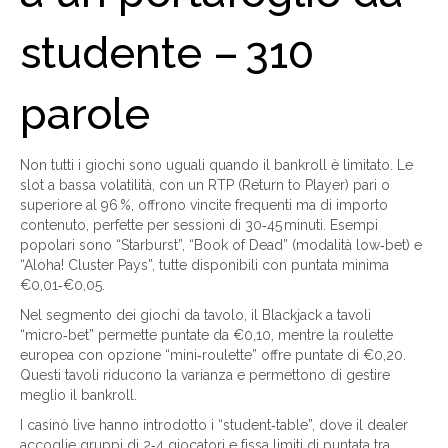
studente – 310
parole
Non tutti i giochi sono uguali quando il bankroll è limitato. Le
slot a bassa volatilità, con un RTP (Return to Player) pari o
superiore al 96 %, offrono vincite frequenti ma di importo
contenuto, perfette per sessioni di 30‑45 minuti. Esempi
popolari sono “Starburst”, “Book of Dead” (modalità low‑bet) e
“Aloha! Cluster Pays”, tutte disponibili con puntata minima
€0,01‑€0,05.
Nel segmento dei giochi da tavolo, il Blackjack a tavoli
“micro‑bet” permette puntate da €0,10, mentre la roulette
europea con opzione “mini‑roulette” offre puntate di €0,20.
Questi tavoli riducono la varianza e permettono di gestire
meglio il bankroll.
I casinò live hanno introdotto i “student‑table”, dove il dealer
accoglie gruppi di 2‑4 giocatori e fissa limiti di puntata tra