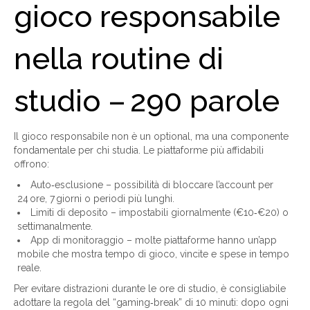
gioco responsabile
nella routine di
studio – 290 parole
Il gioco responsabile non è un optional, ma una componente
fondamentale per chi studia. Le piattaforme più affidabili
offrono:
Auto‑esclusione – possibilità di bloccare l’account per
24 ore, 7 giorni o periodi più lunghi.
Limiti di deposito – impostabili giornalmente (€10‑€20) o
settimanalmente.
App di monitoraggio – molte piattaforme hanno un’app
mobile che mostra tempo di gioco, vincite e spese in tempo
reale.
Per evitare distrazioni durante le ore di studio, è consigliabile
adottare la regola del “gaming‑break” di 10 minuti: dopo ogni