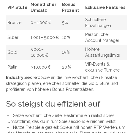
Monatlicher
Bonus
VIP‑Stufe
Exklusive Features
Umsatz
Prozent
Schnellere
Bronze
0 – 1.000 €
5 %
Einzahlungen
Persönlicher
Silber
1.001 – 5.000 €
10 %
Account‑Manager
5.001 –
Höhere
Gold
15 %
10.000 €
Auszahlungslimits
VIP‑Events &
Platin
> 10.000 €
20 %
exklusive Turniere
Industry Secret:
Spieler, die ihre wöchentlichen Einsätze
strategisch planen, erreichen schneller die Gold‑Stufe und
profitieren von höheren Bonus‑Prozentsätzen.
So steigst du effizient auf
Setze wöchentliche Ziele: Bestimme ein realistisches
Umsatzlimit, das du in fünf Spielsessions erreichen willst.
Nutze Freispiele gezielt: Spiele mit hohen RTP‑Werten, um