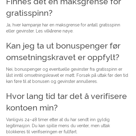
Finnes det en maksgrense for
gratisspinn?
Ja, hver kampanje har en maksgrense for antall gratisspinn
eller gevinster. Les vilkårene nøye.
Kan jeg ta ut bonuspenger før
omsetningskravet er oppfylt?
Nei, bonuspenger og eventuelle gevinster fra gratisspinn er
låst inntil omsetningskravet er møtt. Forsøk på uttak før den tid
kan føre til at bonusen og gevinster annulleres.
Hvor lang tid tar det å verifisere
kontoen min?
Vanligvis 24–48 timer etter at du har sendt inn gyldig
legitimasjon. Du kan spille mens du venter, men uttak
blokkeres til verifiseringen er fullført.