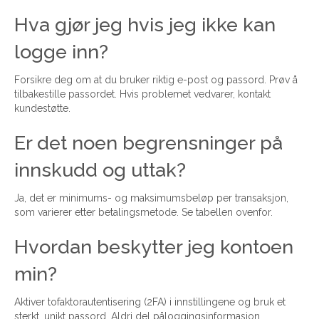
Hva gjør jeg hvis jeg ikke kan
logge inn?
Forsikre deg om at du bruker riktig e-post og passord. Prøv å
tilbakestille passordet. Hvis problemet vedvarer, kontakt
kundestøtte.
Er det noen begrensninger på
innskudd og uttak?
Ja, det er minimums- og maksimumsbeløp per transaksjon,
som varierer etter betalingsmetode. Se tabellen ovenfor.
Hvordan beskytter jeg kontoen
min?
Aktiver tofaktorautentisering (2FA) i innstillingene og bruk et
sterkt, unikt passord. Aldri del påloggingsinformasjon.