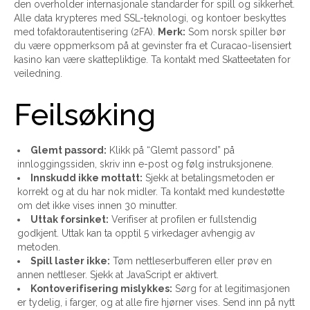
den overholder internasjonale standarder for spill og sikkerhet.
Alle data krypteres med SSL-teknologi, og kontoer beskyttes
med tofaktorautentisering (2FA).
Merk:
Som norsk spiller bør
du være oppmerksom på at gevinster fra et Curacao-lisensiert
kasino kan være skattepliktige. Ta kontakt med Skatteetaten for
veiledning.
Feilsøking
Glemt passord:
Klikk på “Glemt passord” på
innloggingssiden, skriv inn e-post og følg instruksjonene.
Innskudd ikke mottatt:
Sjekk at betalingsmetoden er
korrekt og at du har nok midler. Ta kontakt med kundestøtte
om det ikke vises innen 30 minutter.
Uttak forsinket:
Verifiser at profilen er fullstendig
godkjent. Uttak kan ta opptil 5 virkedager avhengig av
metoden.
Spill laster ikke:
Tøm nettleserbufferen eller prøv en
annen nettleser. Sjekk at JavaScript er aktivert.
Kontoverifisering mislykkes:
Sørg for at legitimasjonen
er tydelig, i farger, og at alle fire hjørner vises. Send inn på nytt