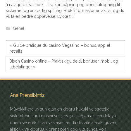
å navigere i kasinoet – fra kontoåpning og bonusutregning til
sikkerhet og ansvarlig spilling. Bruk informasjonen aktivt, og du
vil få en bedre opplevelse. Lykke til!
Genel
« Guide pratique du casino Vegasino – bonus, app et
retraits
Bison Casino online – Praktisk guide til bonuser, mobil og
utbetalinger »
Ana Prensibimiz
Müvekkillere uygun olan en doğru hukuki ve stratejik
sistemlerin kurulmasını ve işleyişini sağlamak için detaya
önem vererek, ticari yaklaşımları da dikkate alarak, güven,
akılcılık ve doğruluk prensipleri doğrultusunda yön