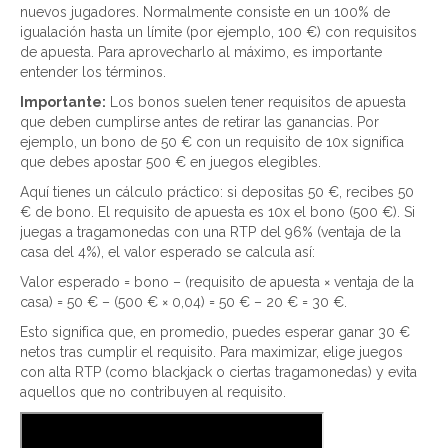
nuevos jugadores. Normalmente consiste en un 100% de
igualación hasta un límite (por ejemplo, 100 €) con requisitos
de apuesta. Para aprovecharlo al máximo, es importante
entender los términos.
Importante:
Los bonos suelen tener requisitos de apuesta
que deben cumplirse antes de retirar las ganancias. Por
ejemplo, un bono de 50 € con un requisito de 10x significa
que debes apostar 500 € en juegos elegibles.
Aquí tienes un cálculo práctico: si depositas 50 €, recibes 50
€ de bono. El requisito de apuesta es 10x el bono (500 €). Si
juegas a tragamonedas con una RTP del 96% (ventaja de la
casa del 4%), el valor esperado se calcula así:
Valor esperado = bono – (requisito de apuesta × ventaja de la
casa) = 50 € – (500 € × 0,04) = 50 € – 20 € = 30 €.
Esto significa que, en promedio, puedes esperar ganar 30 €
netos tras cumplir el requisito. Para maximizar, elige juegos
con alta RTP (como blackjack o ciertas tragamonedas) y evita
aquellos que no contribuyen al requisito.