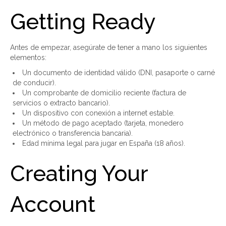
Getting Ready
Antes de empezar, asegúrate de tener a mano los siguientes
elementos:
Un documento de identidad válido (DNI, pasaporte o carné
de conducir).
Un comprobante de domicilio reciente (factura de
servicios o extracto bancario).
Un dispositivo con conexión a internet estable.
Un método de pago aceptado (tarjeta, monedero
electrónico o transferencia bancaria).
Edad mínima legal para jugar en España (18 años).
Creating Your
Account