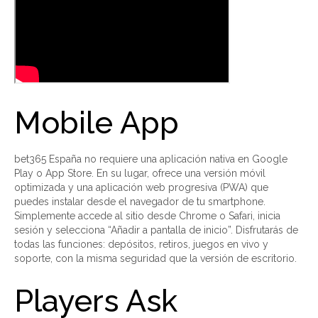
Mobile App
bet365 España no requiere una aplicación nativa en Google
Play o App Store. En su lugar, ofrece una versión móvil
optimizada y una aplicación web progresiva (PWA) que
puedes instalar desde el navegador de tu smartphone.
Simplemente accede al sitio desde Chrome o Safari, inicia
sesión y selecciona “Añadir a pantalla de inicio”. Disfrutarás de
todas las funciones: depósitos, retiros, juegos en vivo y
soporte, con la misma seguridad que la versión de escritorio.
Players Ask