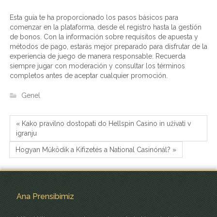
Esta guía te ha proporcionado los pasos básicos para
comenzar en la plataforma, desde el registro hasta la gestión
de bonos. Con la información sobre requisitos de apuesta y
métodos de pago, estarás mejor preparado para disfrutar de la
experiencia de juego de manera responsable. Recuerda
siempre jugar con moderación y consultar los términos
completos antes de aceptar cualquier promoción.
Genel
« Kako pravilno dostopati do Hellspin Casino in uživati v
igranju
Hogyan Működik a Kifizetés a National Casinónál? »
Ana Prensibimiz