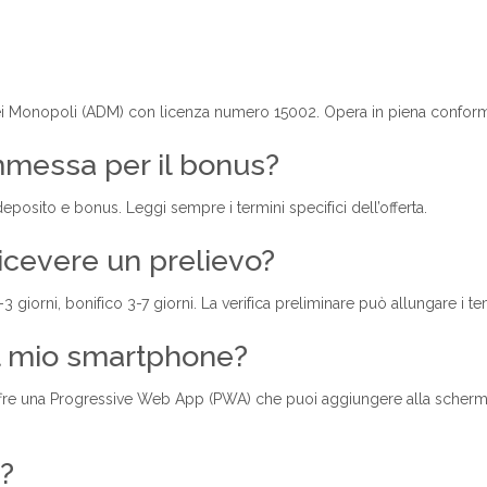
ei Monopoli (ADM) con licenza numero 15002. Opera in piena conformit
ommessa per il bonus?
eposito e bonus. Leggi sempre i termini specifici dell’offerta.
icevere un prelievo?
 giorni, bonifico 3-7 giorni. La verifica preliminare può allungare i te
l mio smartphone?
e offre una Progressive Web App (PWA) che puoi aggiungere alla sche
e?