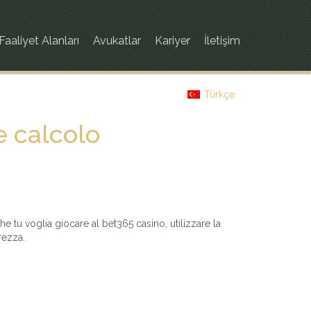
Faaliyet Alanları
Avukatlar
Kariyer
İletişim
Türkçe
e calcolo
tu voglia giocare al bet365 casino, utilizzare la
rezza.