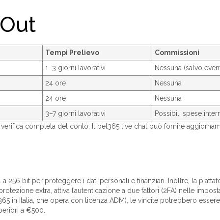
 Out
Tempi Prelievo
Commissioni
1–3 giorni lavorativi
Nessuna (salvo event
24 ore
Nessuna
24 ore
Nessuna
3–7 giorni lavorativi
Possibili spese inte
verifica completa del conto. Il bet365 live chat può fornire aggiorname
 a 256 bit per proteggere i dati personali e finanziari. Inoltre, la piatta
 protezione extra, attiva l’autenticazione a due fattori (2FA) nelle impo
65 in Italia, che opera con licenza ADM), le vincite potrebbero essere s
periori a €500.