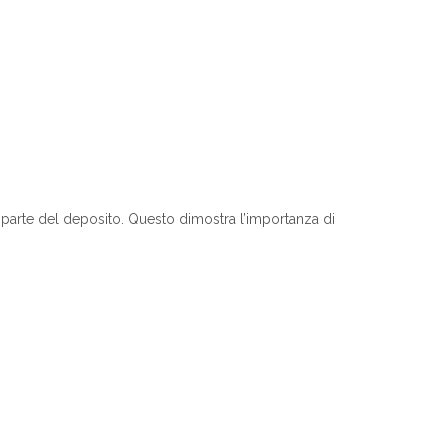
arte del deposito. Questo dimostra l’importanza di