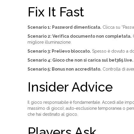
Fix It Fast
Scenario 1: Password dimenticata.
Clicca su “Passwo
Scenario 2: Verifica documento non completata.
C
migliore illuminazione.
Scenario 3: Prelievo bloccato.
Spesso è dovuto a docum
Scenario 4: Gioco che non si carica sul bet365 live.
Scenario 5: Bonus non accreditato.
Controlla di aver
Insider Advice
Il gioco responsabile è fondamentale. Accedi alle impost
massimo di gioco); auto-esclusione temporanea o perma
che hai destinato al gioco.
Players Ask