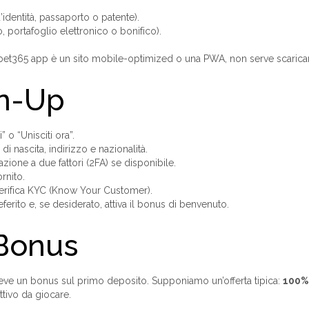
’identità, passaporto o patente).
 portafoglio elettronico o bonifico).
.
 bet365 app è un sito mobile-optimized o una PWA, non serve scaricare 
gn-Up
i” o “Unisciti ora”.
di nascita, indirizzo e nazionalità.
azione a due fattori (2FA) se disponibile.
ornito.
verifica KYC (Know Your Customer).
erito e, se desiderato, attiva il bonus di benvenuto.
 Bonus
ceve un bonus sul primo deposito. Supponiamo un’offerta tipica:
100%
tivo da giocare.