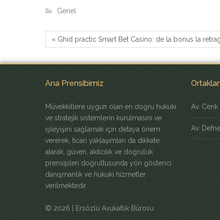
Genel
« Ghid practic Smart Bet Casino: de la bonus la retra
Ana Prensibimiz
Ortaklar
Müvekkillere uygun olan en doğru hukuki
Av. Cenk 
ve stratejik sistemlerin kurulmasını ve
Av. Defn
işleyişini sağlamak için detaya önem
vererek, ticari yaklaşımları da dikkate
alarak, güven, akılcılık ve doğruluk
prensipleri doğrultusunda yön gösterici
danışmanlık ve hukuki hizmetler
verilmektedir.
©
2026 | Ersözlü Avukatlık Bürosu