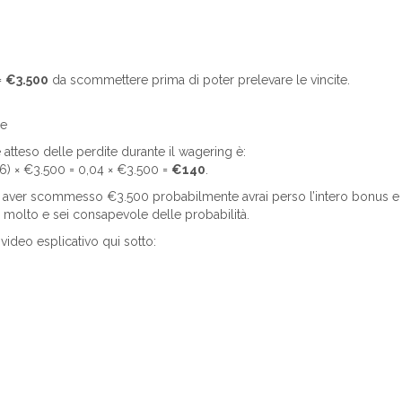
=
€3.500
da scommettere prima di poter prelevare le vincite.
re
 atteso delle perdite durante il wagering è:
,96) × €3.500 = 0,04 × €3.500 =
€140
.
 aver scommesso €3.500 probabilmente avrai perso l’intero bonus e p
i molto e sei consapevole delle probabilità.
ideo esplicativo qui sotto: