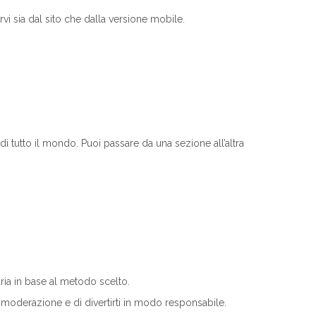
vi sia dal sito che dalla versione mobile.
i tutto il mondo. Puoi passare da una sezione all’altra
ria in base al metodo scelto.
 moderazione e di divertirti in modo responsabile.