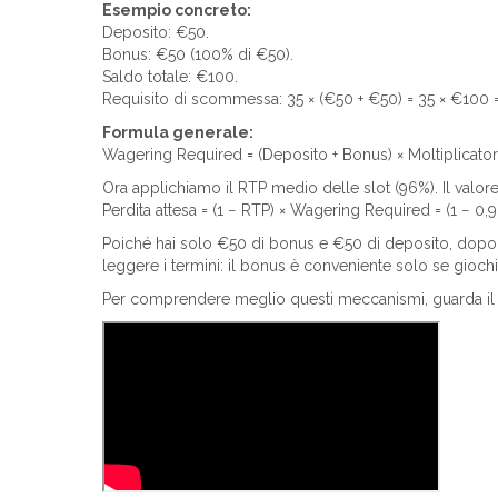
Esempio concreto:
Deposito: €50.
Bonus: €50 (100% di €50).
Saldo totale: €100.
Requisito di scommessa: 35 × (€50 + €50) = 35 × €100 
Formula generale:
Wagering Required = (Deposito + Bonus) × Moltiplicato
Ora applichiamo il RTP medio delle slot (96%). Il valore
Perdita attesa = (1 − RTP) × Wagering Required = (1 − 0
Poiché hai solo €50 di bonus e €50 di deposito, dopo
leggere i termini: il bonus è conveniente solo se gioch
Per comprendere meglio questi meccanismi, guarda il v