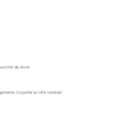
lazione da store.
gamento (coperte le cifre centrali).