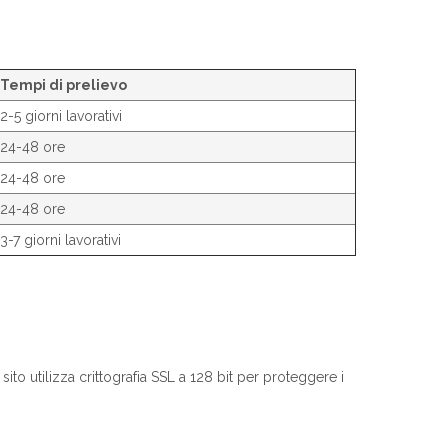
Tempi di prelievo
2-5 giorni lavorativi
24-48 ore
24-48 ore
24-48 ore
3-7 giorni lavorativi
to utilizza crittografia SSL a 128 bit per proteggere i