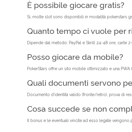
È possibile giocare gratis?
Sì, molte slot sono disponibili in modalità pokerstars g
Quanto tempo ci vuole per ri
Dipende dal metodo: PayPal e Skrill 24-48 ore, carte 2-5 g
Posso giocare da mobile?
PokerStars offre un sito mobile ottimizzato e una PWA (
Quali documenti servono per 
Documento d’identità valido (fronte/retro), prova di resi
Cosa succede se non comple
Il bonus e le eventuali vincite ad esso legate vengono pe