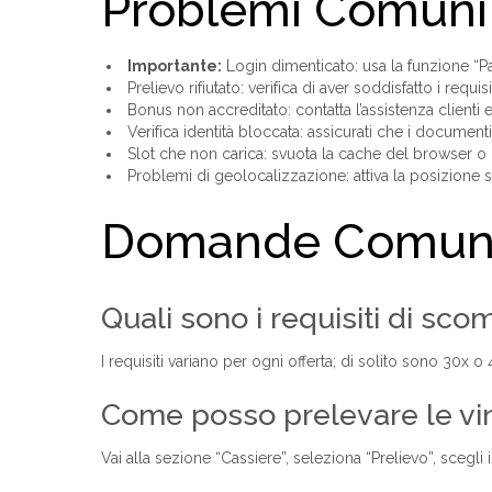
Problemi Comuni 
Importante:
Login dimenticato: usa la funzione “P
Prelievo rifiutato: verifica di aver soddisfatto i req
Bonus non accreditato: contatta l’assistenza clienti
Verifica identità bloccata: assicurati che i documenti 
Slot che non carica: svuota la cache del browser o 
Problemi di geolocalizzazione: attiva la posizione su
Domande Comun
Quali sono i requisiti di sc
I requisiti variano per ogni offerta; di solito sono 30x 
Come posso prelevare le vi
Vai alla sezione “Cassiere”, seleziona “Prelievo”, scegli