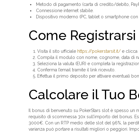
Metodo di pagamento (carta di credito/debito, PayPal,
Connessione internet stabile.
Dispositivo moderno (PC, tablet o smartphone con
Come Registrarsi
Visita il sito ufficiale
https://pokerstarsit.it/
e clicca 
Compila il modulo con nome, cognome, data di nas
Seleziona la valuta (EUR) e completa la registrazio
Conferma l’email tramite il link ricevuto.
Effettua il primo deposito per attivare eventuali b
Calcolare il Tuo 
Il bonus di benvenuto su PokerStars slot è spesso un m
requisito di scommessa 30x sull’importo del bonus. Ese
3000€. Con un RTP medio delle slot del 96%, la perdita
varianza può portare a risultati migliori o peggiori. Impor