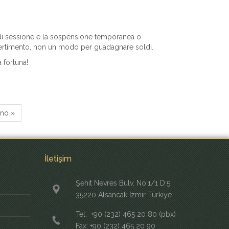
o di sessione e la sospensione temporanea o
divertimento, non un modo per guadagnare soldi.
 fortuna!
ino »
İletişim
Şehit Nevres Bulv. No:1/1 D:5
35220 Alsancak İzmir Türkiye
Tel: +90 (232) 465 20 80 (pbx)
Fax: +90 (232) 465 20 90