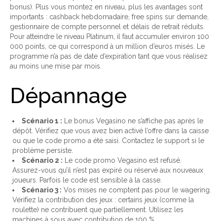
bonus). Plus vous montez en niveau, plus les avantages sont
importants : cashback hebdomadaire, free spins sur demande,
gestionnaire de compte personnel et délais de retrait réduits.
Pour atteindre le niveau Platinum, il faut accumuler environ 100
000 points, ce qui correspond à un million d’euros misés. Le
programme n’a pas de date d’expiration tant que vous réalisez
au moins une mise par mois.
Dépannage
Scénario 1 :
Le bonus Vegasino ne s’affiche pas après le
dépôt. Vérifiez que vous avez bien activé l’offre dans la caisse
ou que le code promo a été saisi. Contactez le support si le
problème persiste.
Scénario 2 :
Le code promo Vegasino est refusé.
Assurez-vous qu’il n’est pas expiré ou réservé aux nouveaux
joueurs. Parfois le code est sensible à la casse.
Scénario 3 :
Vos mises ne comptent pas pour le wagering.
Vérifiez la contribution des jeux : certains jeux (comme la
roulette) ne contribuent que partiellement. Utilisez les
machines à sous avec contribution de 100 %.