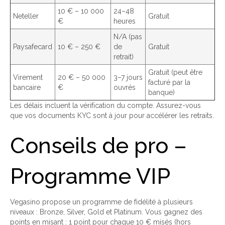
10 € – 10 000
24–48
Neteller
Gratuit
€
heures
N/A (pas
Paysafecard
10 € – 250 €
de
Gratuit
retrait)
Gratuit (peut être
Virement
20 € – 50 000
3–7 jours
facturé par la
bancaire
€
ouvrés
banque)
Les délais incluent la vérification du compte. Assurez-vous
que vos documents KYC sont à jour pour accélérer les retraits.
Conseils de pro –
Programme VIP
Vegasino propose un programme de fidélité à plusieurs
niveaux : Bronze, Silver, Gold et Platinum. Vous gagnez des
points en misant : 1 point pour chaque 10 € misés (hors