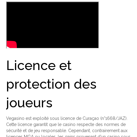
Licence et
protection des
joueurs
Vegasino est exploité sous licence de Curaçao (n°1668/JAZ).
Cette licence garantit que le casino respecte des normes de
sécurité et de jeu responsable. Cependant, contrairement aux
licences MGA ou locales, les gains provenant d’un casino sous