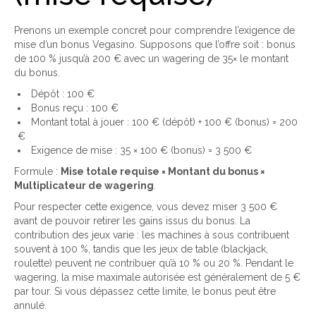
Prenons un exemple concret pour comprendre l’exigence de
mise d’un bonus Vegasino. Supposons que l’offre soit : bonus
de 100 % jusqu’à 200 € avec un wagering de 35× le montant
du bonus.
Dépôt : 100 €
Bonus reçu : 100 €
Montant total à jouer : 100 € (dépôt) + 100 € (bonus) = 200
€
Exigence de mise : 35 × 100 € (bonus) = 3 500 €
Formule :
Mise totale requise = Montant du bonus ×
Multiplicateur de wagering
.
Pour respecter cette exigence, vous devez miser 3 500 €
avant de pouvoir retirer les gains issus du bonus. La
contribution des jeux varie : les machines à sous contribuent
souvent à 100 %, tandis que les jeux de table (blackjack,
roulette) peuvent ne contribuer qu’à 10 % ou 20 %. Pendant le
wagering, la mise maximale autorisée est généralement de 5 €
par tour. Si vous dépassez cette limite, le bonus peut être
annulé.