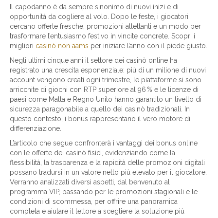
Il capodanno è da sempre sinonimo di nuovi inizi e di
opportunità da cogliere al volo. Dopo le feste, i giocatori
cercano offerte fresche, promozioni allettanti e un modo per
trasformare l’entusiasmo festivo in vincite concrete. Scopri i
migliori
casinò non aams
per iniziare l’anno con il piede giusto.
Negli ultimi cinque anni il settore dei casinò online ha
registrato una crescita esponenziale: più di un milione di nuovi
account vengono creati ogni trimestre, le piattaforme si sono
arricchite di giochi con RTP superiore al 96 % e le licenze di
paesi come Malta e Regno Unito hanno garantito un livello di
sicurezza paragonabile a quello dei casinò tradizionali. In
questo contesto, i bonus rappresentano il vero motore di
differenziazione.
L’articolo che segue confronterà i vantaggi dei bonus online
con le offerte dei casinò fisici, evidenziando come la
flessibilità, la trasparenza e la rapidità delle promozioni digitali
possano tradursi in un valore netto più elevato per il giocatore.
Verranno analizzati diversi aspetti, dal benvenuto al
programma VIP, passando per le promozioni stagionali e le
condizioni di scommessa, per offrire una panoramica
completa e aiutare il lettore a scegliere la soluzione più