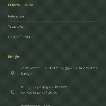
Önemli Linkler
Referanslar
Yasal Uyarı
İletişim Formu
İletişim
Şehit Nevres Bulv. No:1/1 D:5 35220 Alsancak İzmir
Türkiye
Tel: +90 (232) 465 20 80 (pbx)
Fax: +90 (232) 465 20 90