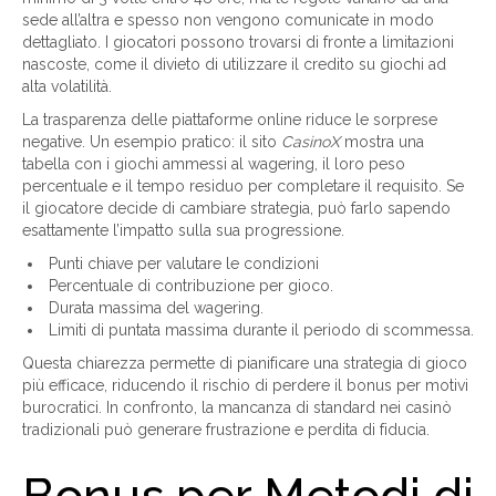
sede all’altra e spesso non vengono comunicate in modo
dettagliato. I giocatori possono trovarsi di fronte a limitazioni
nascoste, come il divieto di utilizzare il credito su giochi ad
alta volatilità.
La trasparenza delle piattaforme online riduce le sorprese
negative. Un esempio pratico: il sito
CasinoX
mostra una
tabella con i giochi ammessi al wagering, il loro peso
percentuale e il tempo residuo per completare il requisito. Se
il giocatore decide di cambiare strategia, può farlo sapendo
esattamente l’impatto sulla sua progressione.
Punti chiave per valutare le condizioni
Percentuale di contribuzione per gioco.
Durata massima del wagering.
Limiti di puntata massima durante il periodo di scommessa.
Questa chiarezza permette di pianificare una strategia di gioco
più efficace, riducendo il rischio di perdere il bonus per motivi
burocratici. In confronto, la mancanza di standard nei casinò
tradizionali può generare frustrazione e perdita di fiducia.