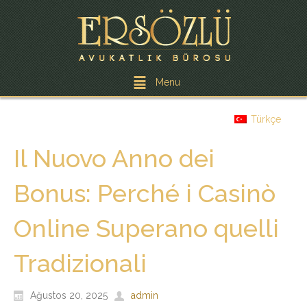
Menu
Türkçe
Il Nuovo Anno dei
Bonus: Perché i Casinò
Online Superano quelli
Tradizionali
Ağustos 20, 2025
admin