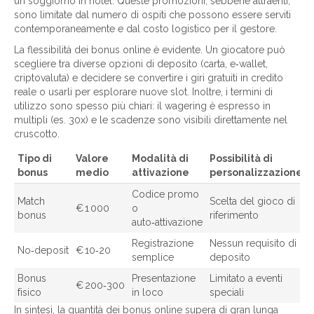
un soggiorno in hotel. Queste promozioni, sebbene attraenti,
sono limitate dal numero di ospiti che possono essere serviti
contemporaneamente e dal costo logistico per il gestore.
La flessibilità dei bonus online è evidente. Un giocatore può
scegliere tra diverse opzioni di deposito (carta, e‑wallet,
criptovaluta) e decidere se convertire i giri gratuiti in credito
reale o usarli per esplorare nuove slot. Inoltre, i termini di
utilizzo sono spesso più chiari: il wagering è espresso in
multipli (es. 30x) e le scadenze sono visibili direttamente nel
cruscotto.
Tipo di
Valore
Modalità di
Possibilità di
bonus
medio
attivazione
personalizzazione
Codice promo
Match
Scelta del gioco di
€ 1 000
o
bonus
riferimento
auto‑attivazione
Registrazione
Nessun requisito di
No‑deposit
€ 10‑20
semplice
deposito
Bonus
Presentazione
Limitato a eventi
€ 200‑300
fisico
in loco
speciali
In sintesi, la quantità dei bonus online supera di gran lunga