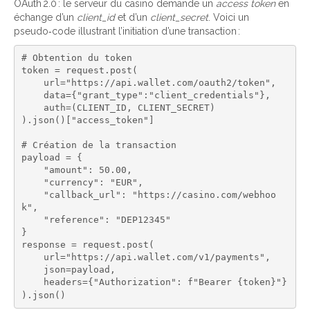
OAuth 2.0 : le serveur du casino demande un
access token
en
échange d’un
client_id
et d’un
client_secret
. Voici un
pseudo‑code illustrant l’initiation d’une transaction :
# Obtention du token

token = request.post(

    url="https://api.wallet.com/oauth2/token",

    data={"grant_type":"client_credentials"},

    auth=(CLIENT_ID, CLIENT_SECRET)

).json()["access_token"]

# Création de la transaction

payload = {

    "amount": 50.00,

    "currency": "EUR",

    "callback_url": "https://casino.com/webhoo
k",

    "reference": "DEP12345"

}

response = request.post(

    url="https://api.wallet.com/v1/payments",

    json=payload,

    headers={"Authorization": f"Bearer {token}"}
