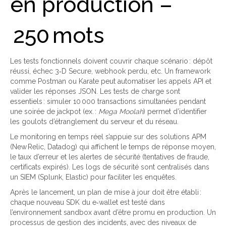
en production –
250 mots
Les tests fonctionnels doivent couvrir chaque scénario : dépôt
réussi, échec 3‑D Secure, webhook perdu, etc. Un framework
comme Postman ou Karate peut automatiser les appels API et
valider les réponses JSON. Les tests de charge sont
essentiels : simuler 10 000 transactions simultanées pendant
une soirée de jackpot (ex. :
Mega Moolah
) permet d’identifier
les goulots d’étranglement du serveur et du réseau.
Le monitoring en temps réel s’appuie sur des solutions APM
(New Relic, Datadog) qui affichent le temps de réponse moyen,
le taux d’erreur et les alertes de sécurité (tentatives de fraude,
certificats expirés). Les logs de sécurité sont centralisés dans
un SIEM (Splunk, Elastic) pour faciliter les enquêtes.
Après le lancement, un plan de mise à jour doit être établi :
chaque nouveau SDK du e‑wallet est testé dans
l’environnement sandbox avant d’être promu en production. Un
processus de gestion des incidents, avec des niveaux de