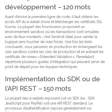
développement – 120 mots
Avant d’écrire la première ligne de code, il faut obtenir les
accès API du e‑wallet choisi et télécharger les certificats SSL
fournis. La plupart des fournisseurs proposent un
environnement sandbox où les transactions sont simulées
avec de faux montants ; c’est l’endroit idéal pour valider la
logique sans toucher de vrais fonds. Une fois les tests
concluants, vous passerez en production en échangeant les
clés sandbox contre les clés de production et en activant les
certificats de niveau « Extended Validation ». Parentalact
répertorie plusieurs guides d’intégration qui peuvent servir de
point de départ pour les équipes techniques.
Implémentation du SDK ou de
l’API REST – 150 mots
La plupart des e‑wallets exposent soit un SDK (ex. : SDK
JavaScript pour PayPal) soit une API REST standard. Le
processus d’authentification repose généralement sur