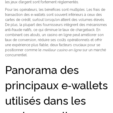
les jeux d’argent sont fortement réglementés.
Pour les opérateurs, les bénéfices sont multiples. Les frais de
transaction des e‑wallets sont souvent inférieurs à ceux des
cartes de crédit, surtout lorsqu’on atteint des volumes élevés.
De plus, la plupart des fournisseurs intègrent des mécanismes
anti‑fraude natifs, ce qui diminue le taux de chargeback. En
combinant ces atouts, un casino en ligne peut améliorer son
taux de conversion, réduire ses coûts opérationnels et offrir
une expérience plus fiable, deux facteurs cruciaux pour se
positionner comme le
meilleur casino en ligne
sur un marché
concurrentiel.
Panorama des
principaux e‑wallets
utilisés dans les