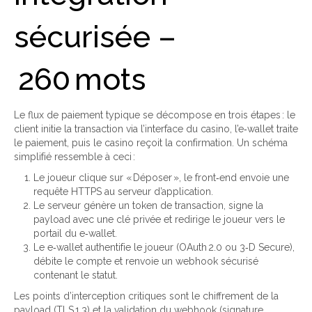
sécurisée –
260 mots
Le flux de paiement typique se décompose en trois étapes : le
client initie la transaction via l’interface du casino, l’e‑wallet traite
le paiement, puis le casino reçoit la confirmation. Un schéma
simplifié ressemble à ceci :
Le joueur clique sur « Déposer », le front‑end envoie une
requête HTTPS au serveur d’application.
Le serveur génère un token de transaction, signe la
payload avec une clé privée et redirige le joueur vers le
portail du e‑wallet.
Le e‑wallet authentifie le joueur (OAuth 2.0 ou 3‑D Secure),
débite le compte et renvoie un webhook sécurisé
contenant le statut.
Les points d’interception critiques sont le chiffrement de la
payload (TLS 1.3) et la validation du webhook (signature