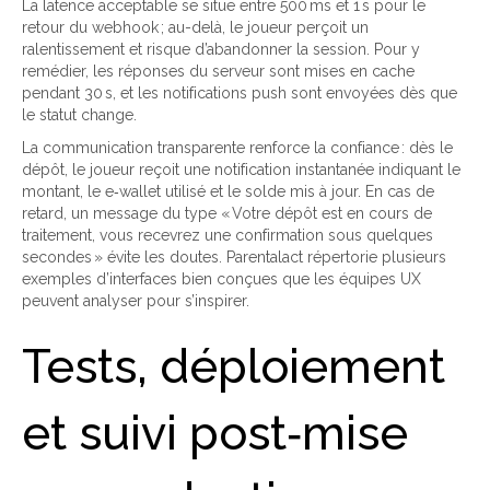
La latence acceptable se situe entre 500 ms et 1 s pour le
retour du webhook ; au-delà, le joueur perçoit un
ralentissement et risque d’abandonner la session. Pour y
remédier, les réponses du serveur sont mises en cache
pendant 30 s, et les notifications push sont envoyées dès que
le statut change.
La communication transparente renforce la confiance : dès le
dépôt, le joueur reçoit une notification instantanée indiquant le
montant, le e‑wallet utilisé et le solde mis à jour. En cas de
retard, un message du type « Votre dépôt est en cours de
traitement, vous recevrez une confirmation sous quelques
secondes » évite les doutes. Parentalact répertorie plusieurs
exemples d’interfaces bien conçues que les équipes UX
peuvent analyser pour s’inspirer.
Tests, déploiement
et suivi post‑mise