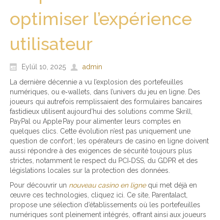
optimiser l’expérience
utilisateur
Eylül 10, 2025
admin
La dernière décennie a vu l’explosion des portefeuilles
numériques, ou e‑wallets, dans l’univers du jeu en ligne. Des
joueurs qui autrefois remplissaient des formulaires bancaires
fastidieux utilisent aujourd’hui des solutions comme Skrill,
PayPal ou Apple Pay pour alimenter leurs comptes en
quelques clics. Cette évolution n’est pas uniquement une
question de confort ; les opérateurs de casino en ligne doivent
aussi répondre à des exigences de sécurité toujours plus
strictes, notamment le respect du PCI‑DSS, du GDPR et des
législations locales sur la protection des données.
Pour découvrir un
nouveau casino en ligne
qui met déjà en
œuvre ces technologies, cliquez ici. Ce site, Parentalact,
propose une sélection d’établissements où les portefeuilles
numériques sont pleinement intégrés, offrant ainsi aux joueurs