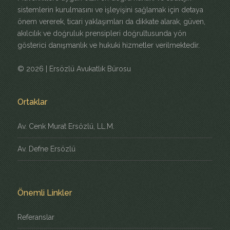
sistemlerin kurulmasını ve işleyişini sağlamak için detaya
önem vererek, ticari yaklaşımları da dikkate alarak, güven,
akılcılık ve doğruluk prensipleri doğrultusunda yön
gösterici danışmanlık ve hukuki hizmetler verilmektedir.
©
2026 | Ersözlü Avukatlık Bürosu
Ortaklar
Av. Cenk Murat Ersözlü, LL.M.
Av. Defne Ersözlü
Önemli Linkler
Referanslar