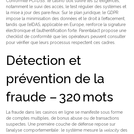
Conformité PCI‑DSS : le casino doit suivre les 12 exigences,
notamment le suivi des accès, le test régulier des systèmes et
la mise à jour des pare‑feux. Sur le plan juridique, le GDPR
impose la minimisation des données et le droit à l’effacement,
tandis que l’eIDAS, applicable en Europe, renforce la signature
électronique et l’authentification forte. Parentalact propose une
checklist de conformité que les opérateurs peuvent consulter
pour vérifier que leurs processus respectent ces cadres.
Détection et
prévention de la
fraude – 320 mots
La fraude dans les casinos en ligne se manifeste sous forme
de comptes multiples, de bonus abuse ou de transactions
suspectes. Une première couche de défense repose sur
l’analyse comportementale : le système mesure la
velocity
des