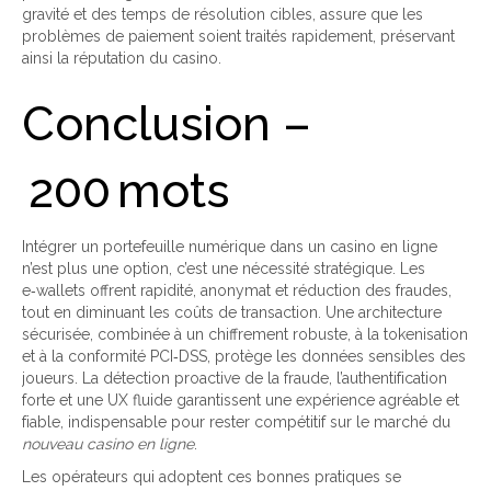
gravité et des temps de résolution cibles, assure que les
problèmes de paiement soient traités rapidement, préservant
ainsi la réputation du casino.
Conclusion –
200 mots
Intégrer un portefeuille numérique dans un casino en ligne
n’est plus une option, c’est une nécessité stratégique. Les
e‑wallets offrent rapidité, anonymat et réduction des fraudes,
tout en diminuant les coûts de transaction. Une architecture
sécurisée, combinée à un chiffrement robuste, à la tokenisation
et à la conformité PCI‑DSS, protège les données sensibles des
joueurs. La détection proactive de la fraude, l’authentification
forte et une UX fluide garantissent une expérience agréable et
fiable, indispensable pour rester compétitif sur le marché du
nouveau casino en ligne
.
Les opérateurs qui adoptent ces bonnes pratiques se