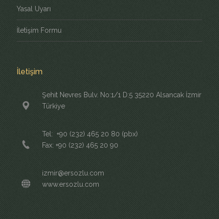
Yasal Uyarı
İletişim Formu
İletişim
Şehit Nevres Bulv. No:1/1 D:5 35220 Alsancak İzmir
Türkiye
Tel: +90 (232) 465 20 80 (pbx)
Fax: +90 (232) 465 20 90
izmir@ersozlu.com
www.ersozlu.com